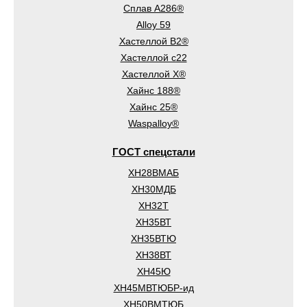
Сплав A286®
Alloy 59
Хастеллой B2®
Хастеллой c22
Хастеллой Х®
Хайнс 188®
Хайнс 25®
Waspalloy®
ГОСТ спецстали
ХН28ВМАБ
ХН30МДБ
ХН32Т
ХН35ВТ
ХН35ВТЮ
ХН38ВТ
ХН45Ю
ХН45МВТЮБР-ид
ХН50ВМТЮБ