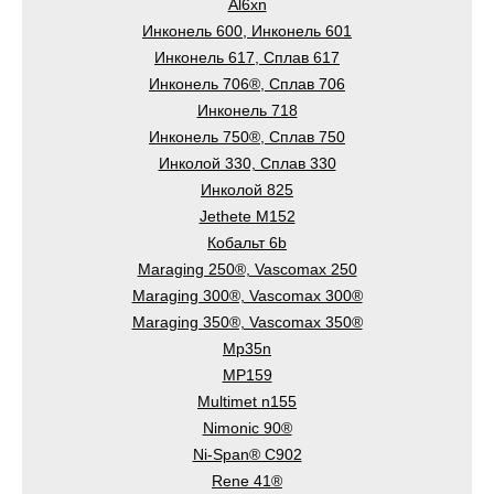
Al6xn
Инконель 600, Инконель 601
Инконель 617, Сплав 617
Инконель 706®, Сплав 706
Инконель 718
Инконель 750®, Сплав 750
Инколой 330, Сплав 330
Инколой 825
Jethete M152
Кобальт 6b
Maraging 250®, Vascomax 250
Maraging 300®, Vascomax 300®
Maraging 350®, Vascomax 350®
Mp35n
MP159
Multimet n155
Nimonic 90®
Ni-Span® C902
Rene 41®