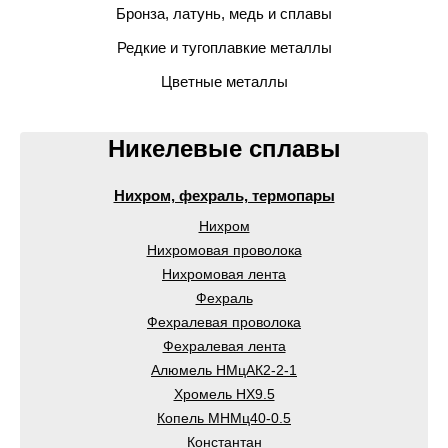
Бронза, латунь, медь и сплавы
Редкие и тугоплавкие металлы
Цветные металлы
Никелевые сплавы
Нихром, фехраль, термопары
Нихром
Нихромовая проволока
Нихромовая лента
Фехраль
Фехралевая проволока
Фехралевая лента
Алюмель НМцАК2-2-1
Хромель НХ9.5
Копель МНМц40-0.5
Константан