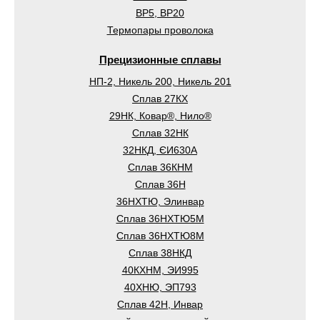
ВР5, ВР20
Термопары проволока
Прецизионные сплавы
НП-2, Никель 200, Никель 201
Сплав 27КХ
29НК, Ковар®, Нило®
Сплав 32НК
32НКД, ЄИ630А
Сплав 36КНМ
Сплав 36Н
36НХТЮ, Элинвар
Сплав 36НХТЮ5М
Сплав 36НХТЮ8М
Сплав 38НКД
40КХНМ, ЭИ995
40ХНЮ, ЭП793
Сплав 42Н, Инвар