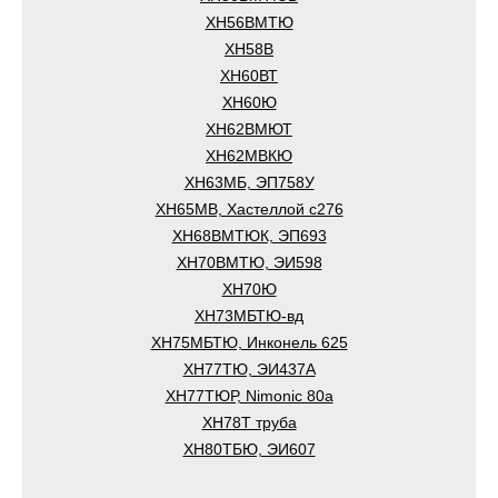
ХН56ВМТЮ
ХН58В
ХН60ВТ
ХН60Ю
ХН62ВМЮТ
ХН62МВКЮ
ХН63МБ, ЭП758У
ХН65МВ, Хастеллой c276
ХН68ВМТЮК, ЭП693
ХН70ВМТЮ, ЭИ598
ХН70Ю
ХН73МБТЮ-вд
ХН75МБТЮ, Инконель 625
ХН77ТЮ, ЭИ437А
ХН77ТЮР, Nimonic 80a
ХН78Т труба
ХН80ТБЮ, ЭИ607