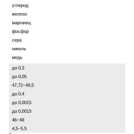
углерод
железо
марганец
фосфор
сера
никель
медь
до 0,3
до 0,05
47,72−49,5
до 0,4
до 0,0015
до 0,0015
46−48
4,5−5,5