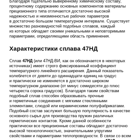
Благодаря тщательно выверенному химическому составу,
процентному содержанию основных компонентов материалы
прецизионного типа отличаются достаточно высокой
надежностью и неизменностью рабочих параметров
в достаточно большом температурном интервале. Существует
множество разновидностей подобных сплавов, каждый
из которых обладает своими уникальными и неповторимыми
параметрами, определяющими область применения.
Характеристики сплава 47НД
Сплав
47НД
(или 47НД-ВИ, как он обозначается в некоторых
источниках) имеет строго фиксированный коэффициент
температурного линейного расширения. Данный показатель
колеблется от девяти до одиннадцати единиц на градус
и практически не изменяется в достаточно широком
температурном диапазоне (от минус семидесяти до плюс
четыреста сорока градусов). Благодаря таким свойствам
подобный сплав способен образовывать прочные
и герметичные соединения с мягкими стеклянными
элементами, слюдой или керамическими полуфабрикатами.
Подобный состав заслужил большую популярность в качестве
основного сырья для производства пружин различных
герметических контактов. Кроме данной особенности
практически все прецизионные составы обладают достаточно
высокой технологичностью, значительными упругими
свойствами и параметрами теплопроводности. В связи со всем