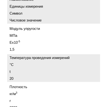
Единицы измерения
Символ
Числовое значение
Модуль упругости
МПа
-5
Ex10
1,5
Температура проведения измерений
°C
t
20
Плотность
3
кг/м
r