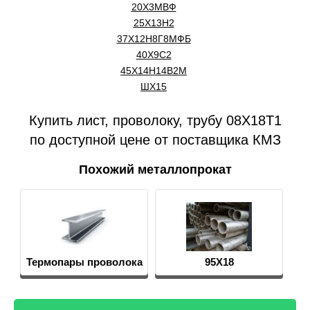
20Х3МВФ
25Х13Н2
37Х12Н8Г8МФБ
40Х9С2
45Х14Н14В2М
ШХ15
Купить лист, проволоку, трубу 08Х18Т1
по доступной цене от поставщика КМЗ
Похожий металлопрокат
Термопары проволока
95Х18