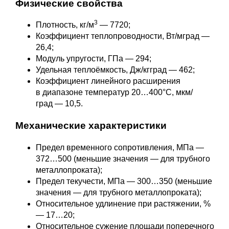
Физические свойства
3
Плотность, кг/м
— 7720;
Коэффициент теплопроводности, Вт/мград —
26,4;
Модуль упругости, ГПа — 294;
Удельная теплоёмкость, Дж/кгград — 462;
Коэффициент линейного расширения
в диапазоне температур 20…400°С, мкм/
град — 10,5.
Механические характеристики
Предел временного сопротивления, МПа —
372…500 (меньшие значения — для трубного
металлопроката);
Предел текучести, МПа — 300…350 (меньшие
значения — для трубного металлопроката);
Относительное удлинение при растяжении, %
— 17…20;
Относительное сужение площади поперечного