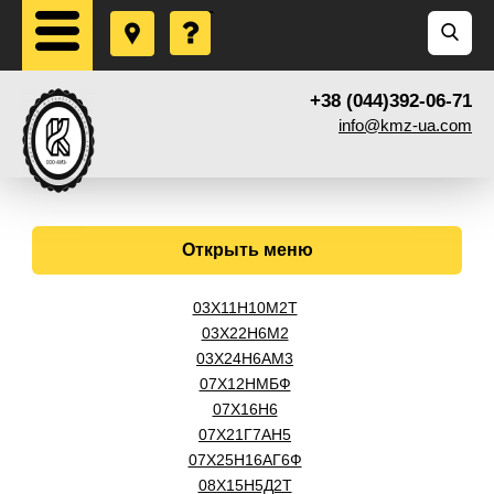
+38 (044)392-06-71
info@kmz-ua.com
Открыть меню
03Х11Н10М2Т
03Х22Н6М2
03Х24Н6АМ3
07Х12НМБФ
07Х16Н6
07Х21Г7АН5
07Х25Н16АГ6Ф
08Х15Н5Д2Т