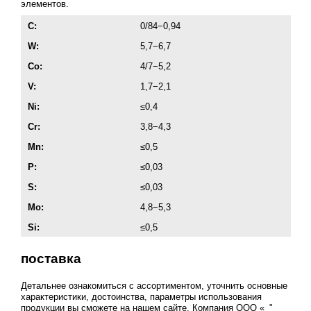
элементов.
С:
0/84−0,94
W:
5,7−6,7
Co:
4/7−5,2
V:
1,7−2,1
Ni:
≤0,4
Cr:
3,8−4,3
Mn:
≤0,5
P:
≤0,03
S:
≤0,03
Mo:
4,8−5,3
Si:
≤0,5
поставка
Детальнее ознакомиться с ассортиментом, уточнить основные
характеристики, достоинства, параметры использования
продукции вы сможете на нашем сайте. Компания ООО «_"