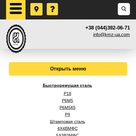
+38 (044)392-06-71
info@kmz-ua.com
Открыть меню
Быстрорежущая сталь
Р18
Р6М5
Р6М5К5
Р9
Штамповая сталь
4Х4ВМФС
5Х3В3МФС