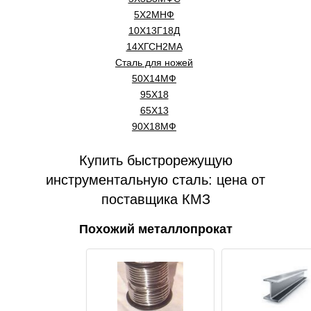
5Х2МНФ
10Х13Г18Д
14ХГСН2МА
Сталь для ножей
50Х14МФ
95Х18
65Х13
90Х18МФ
Купить быстрорежущую
инструментальную сталь: цена от
поставщика КМЗ
Похожий металлопрокат