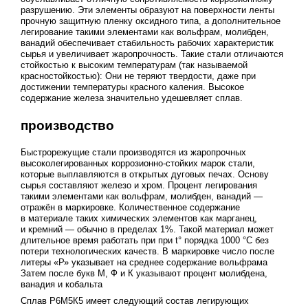
разрушению. Эти элементы образуют на поверхности ленты
прочную защитную пленку оксидного типа, а дополнительное
легирование такими элементами как вольфрам, молибден,
ванадий обеспечивает стабильность рабочих характеристик
сырья и увеличивает жаропрочность. Такие стали отличаются
стойкостью к высоким температурам (так называемой
красностойкостью): Они не теряют твердости, даже при
достижении температуры красного каления. Высокое
содержание железа значительно удешевляет сплав.
производство
Быстрорежущие стали производятся из жаропрочных
высоколегированных коррозионно-стойких марок стали,
которые выплавляются в открытых дуговых печах. Основу
сырья составляют железо и хром. Процент легирования
такими элементами как вольфрам, молибден, ванадий —
отражён в маркировке. Количественное содержание
в материале таких химических элементов как марганец,
и кремний — обычно в пределах 1%. Такой материал может
длительное время работать при при t° порядка 1000 °C без
потери технологических качеств. В маркировке число после
литеры «Р» указывает на среднее содержание вольфрама
Затем после букв М, Ф и К указывают процент молибдена,
ванадия и кобальта
Cплав Р6М5К5 имеет следующий состав легирующих