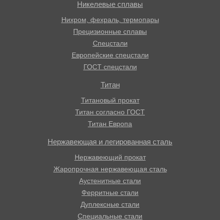
Никелевые сплавы
Нихром, фехраль, термопары
Прецизионные сплавы
Спецстали
Европейские спецстали
ГОСТ спецстали
Титан
Титановый прокат
Титан согласно ГОСТ
Титан Европа
Нержавеющая и легированная сталь
Нержавеющий прокат
Жаропрочная нержавеющая сталь
Аустенитные стали
Ферритные стали
Дуплексные стали
Специальные стали