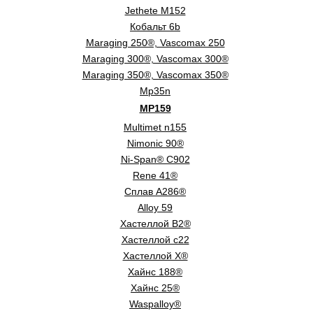
Jethete M152
Кобальт 6b
Maraging 250®, Vascomax 250
Maraging 300®, Vascomax 300®
Maraging 350®, Vascomax 350®
Mp35n
MP159
Multimet n155
Nimonic 90®
Ni-Span® C902
Rene 41®
Сплав A286®
Alloy 59
Хастеллой B2®
Хастеллой c22
Хастеллой Х®
Хайнс 188®
Хайнс 25®
Waspalloy®