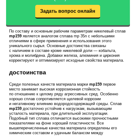
Задать вопрос онлайн
По составу и основным рабочим параметрам никелевый сплав
mp159
является аналогом сплава mp 35n с небольшими
отличиями в сфере применения и использования этого
уникального сырья. Основные достоинства связаны
с наличием в составе кроме никелевой доли — кобальта,
хрома и молибдена. Добавки железа, алюминия и циркония
корректируют и оптимизируют исходные свойства материала.
достоинства
Среди полезных качеств материала марки
mp159
первое
место занимает высокая коррозионная стойкость
по отношению к целому ряду агрессивных сред. Особенно
хорошо сплав сопротивляется щелевой коррозии
и негативному влиянию водородосодержащей среды. Сплав
mp159
достаточно устойчив к нагрузкам, вызывающим
усталость материала, при длительной эксплуатации.
Подобный тип сплава отличается высокими прочностными
показателями на фоне хорошей пластичности. Все
вышеперечисленные качества материала определены его
химическим составом и удачным балансом между