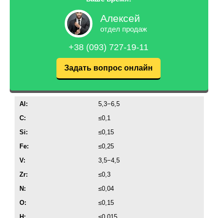
Алексей
отдел продаж
+38 (093) 727-19-11
Задать вопрос онлайн
Al:
5,3−6,5
C:
≤0,1
Si:
≤0,15
Fe:
≤0,25
V:
3,5−4,5
Zr:
≤0,3
N:
≤0,04
O:
≤0,15
H:
≤0,015