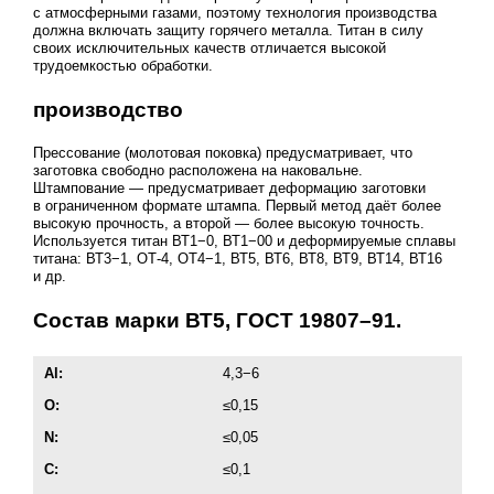
с атмосферными газами, поэтому технология производства
должна включать защиту горячего металла. Титан в силу
своих исключительных качеств отличается высокой
трудоемкостью обработки.
производство
Прессование (молотовая поковка) предусматривает, что
заготовка свободно расположена на наковальне.
Штампование — предусматривает деформацию заготовки
в ограниченном формате штампа. Первый метод даёт более
высокую прочность, а второй — более высокую точность.
Используется титан ВТ1−0, ВТ1−00 и деформируемые сплавы
титана: ВТ3−1, ОТ-4, ОТ4−1, ВТ5, ВТ6, ВТ8, ВТ9, ВТ14, ВТ16
и др.
Состав марки ВТ5,
ГОСТ 19807–91
.
Al:
4,3−6
О:
≤0,15
N:
≤0,05
C:
≤0,1