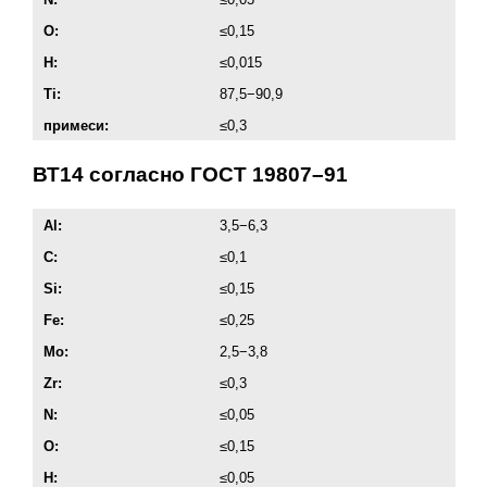
O:
≤0,15
H:
≤0,015
Ti:
87,5−90,9
примеси:
≤0,3
ВТ14 согласно
ГОСТ 19807–91
Al:
3,5−6,3
C:
≤0,1
Si:
≤0,15
Fe:
≤0,25
Мо:
2,5−3,8
Zr:
≤0,3
N:
≤0,05
O:
≤0,15
H:
≤0,05