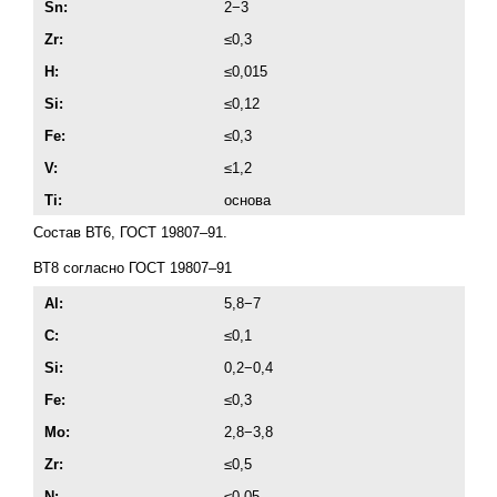
Sn:
2−3
Zr:
≤0,3
H:
≤0,015
Si:
≤0,12
Fe:
≤0,3
V:
≤1,2
Ti:
основа
Состав ВТ6,
ГОСТ 19807–91
.
ВТ8 согласно
ГОСТ 19807–91
Al:
5,8−7
C:
≤0,1
Si:
0,2−0,4
Fe:
≤0,3
Мо:
2,8−3,8
Zr:
≤0,5
N:
≤0,05