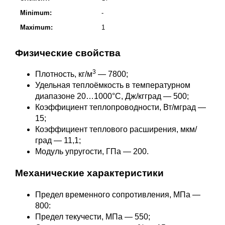
Minimum:
-
Maximum:
1
Физические свойства
3
Плотность, кг/м
— 7800;
Удельная теплоёмкость в температурном
диапазоне 20…1000°С, Дж/кгград — 500;
Коэффициент теплопроводности, Вт/мград —
15;
Коэффициент теплового расширения, мкм/
град — 11,1;
Модуль упругости, ГПа — 200.
Механические характеристики
Предел временного сопротивления, МПа —
800:
Предел текучести, МПа — 550;