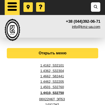
+38 (044)392-06-71
info@kmz-ua.com
Открыть меню
1.4162, S32101
1.4362, S32304
1.4662, S82441
1.4462, S32205
1.4501, S32760
1.4410, S32750
08Х22Н6Т, ЭП53
14Х17Н2