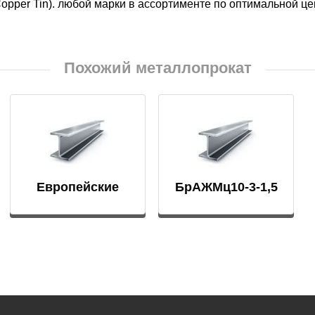
opper Tin). любой марки в ассортименте по оптимальной це
БрКд1
НД
БрАЖНМц9-4-4-1
Похожий металлопрокат
Н4
БрАЖМц10-3-1,5
В2МФ
БрОЦС5-5-5,
ОЦС555
Европейские
БрАЖМц10-3-1,5
АМ3
спецстали
БрОЦСН3-7-5-1
МВФАБ
БрОЦС4-4-2.5
Н2МВФАБ