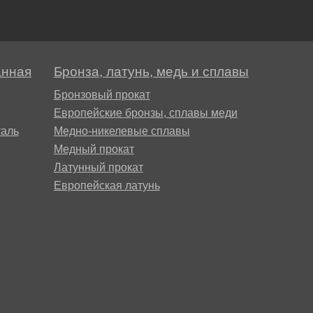
анная
Бронза, латунь, медь и сплавы
Бронзовый прокат
Европейские бронзы, сплавы меди
аль
Медно-никелевые сплавы
Медный прокат
Латунный прокат
Европейская латунь