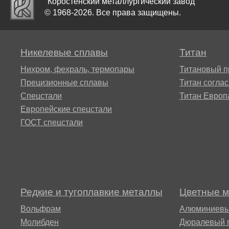
"Коростенский металлургический завод"
Alloy 59
ХН73МБТЮ-вд
© 1968-2026. Все права защищены.
Сплав
Сплав 52Н
15Х16Н2
ВТ22
Хастеллой B2®
ХН75МБТЮ,
Никелевые сплавы
Титан
Инконель 625
Сплав 68НХВКТЮ
15Х1М1Ф
Сплав
Нихром, фехраль, термопары
Титановый п
ВТ23
Хастеллой c22
Прецизионные сплавы
Титан согла
ХН77ТЮ,
Сплав 79НМ
15Х5М
Спецстали
Титан Европ
ЭИ437А
Европейские спецстали
ВТ25,
Хастеллой Х®
ВТ25у
ГОСТ спецстали
Сплав 80НМ
18Х12ВМ
ХН77ТЮР,
Хайнс 188®
Nimonic 80a
Сплав 2B
Сплав 80НХС
20Х1М1Ф
Хайнс 25®
ХН78Т труба
Редкие и тугоплавкие металлы
Цветные 
Сплав 3М
20Х3МВФ
Вольфрам
Алюминиевы
Waspalloy®
ХН80ТБЮ,
Молибден
Дюралевый 
Сплав 5В