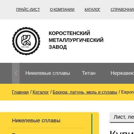
ПРАЙС-ЛИСТ
О КОМПАНИИ
КАТАЛОГ
СПРАВОЧНИ
КОРОСТЕНСКИЙ
МЕТАЛЛУРГИЧЕСКИЙ
ЗАВОД
Никелевые сплавы
Титан
Нержавею
Главная
Каталог
Бронза, латунь, медь и сплавы
Европ
Нихром, фехраль,
Титановый
Нержавею
термопары
прокат
Труба не
Жаропроч
Лист, л
Никелевые сплавы
Нихром
Прецизионные
Титановая
Титан
сплавы
труба
согласно