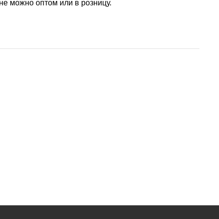
не можно оптом или в розницу.
АМГ5Н
АМГ61
АМГ6Н
АМЦ
В65
В95
ВД1АМ