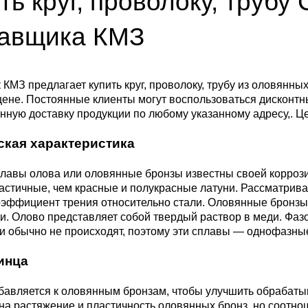
ть круг, проволоку, трубу 
ющая
4С2
ные стали
20Х23Н18
Втулка из бронзы
я проволока
Алюминиевая бронза
Медно-никелевые сплав
тавщика КМЗ
0С2
4М3
е стали
12Х25Н16Г7АР
Бронзовая
жавеющий
проволока
Этилированная оловянн
Куниаль МНА13-3
Медный прокат
бронза
КМЗ предлагает купить круг, проволоку, трубу из оловянных
ене. Постоянные клиенты могут воспользоваться дисконтн
М3, 316L
ые стали
ную доставку продукции по любому указанному адресу,. Ц
щая лента
Бронзовый круг
Манганин МНМц3-12
Медная труба
Латунный прокат
Марганцовая бронза
ская характеристика
ДТ
8Х17
32101
ные стали
ющий лист
Лента ,фольга
Мельхиор МНЖМц 30-1-
Медная
Латунная труба
Европейская латунь
лавы олова или оловянные бронзы известны своей корроз
Фосфорная бронза
1, МН19
проволока
ластичные, чем красные и полукрасные латуни. Рассматри
,
Ж1
32304
0М2Т
нтальные стали
оэффициент трения относительно стали. Оловянные бронзы
ющий
Бронзовый лист
Латунная
Silicon Brasses
и. Олово представляет собой твердый раствор в меди. Фа
нник
Кремниевая бронза
МНЖ5-1
Медный круг
проволока
и обычно не происходят, поэтому эти сплавы — однофазны
82441
М2
жущая сталь
инца
Х18Н10Т
Бронзовый
Tin Brasses
щий уголок
шестигранник
Оловянная бронза
МНЖКТ5-1-0.2-0.2
Лента, фольга
Латунный круг
бавляется к оловянным бронзам, чтобы улучшить обрабаты
i 420
32205
АМ3
Р6М5
на растяжение и пластичность оловянных бронз, но соотно