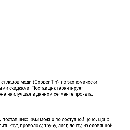
пластины
АК5, АК5
Сплав 60
Церий
Д16чАТ,
ПОССу 3
Напаиваемые
АК6, АК6
Сплав 70
Эрбий
пластины
Д19ЧТ
ПОССу 1
АК7
Сплав 70
ПОССу 2
АК8
Сплав 70
 сплавов меди (Copper Tin). по экономически
АМГ2
ыми скидками. Поставщик гарантирует
ена наилучшая в данном сегменте проката.
АМГ3Н
) у поставщика КМЗ можно по доступной цене. Цена
 круг, проволоку, трубу, лист, ленту, из оловянной
АМГ5, А