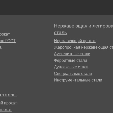
БрАЖН11-6-6
АМ
Нержавеющая и легиров
сталь
рокат
сно ГОСТ
Нержавеющий прокат
а
Жаропрочная нержавеющая ст
Аустенитные стали
Ферритные стали
БФР
Дуплексные стали
Специальные стали
1ТР
Инструментальные стали
металлы
й прокат
прокат