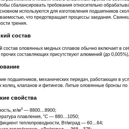
3М2Т
Leaded Brasses
чтобы сбалансировать требования относительно обрабатыв
ющий
Литье из бронзы
Beryllium Copper С17200
Монель 400®,
Медный лист
Лента, фольга
основном используются для изготовления подшипников ско
МНЖМц28-2.5-1.5
32760
БФ
Р9
ваемостью, что предотвращает процессы заедания. Свинец 
Т,
Red brass
ости трения.
Втулка из бронзы
Cadmium Copper
Медный
Лист, плита
Монель 405®, Сплав 405
шестигранник
32750
я сталь
кий состав
Semi-red brass
ющая
БрБ2
Chromium Copper
Латунный
й состав оловянных медных сплавов обычно включает в се
я
бериллиевая
Монель 500®, Сплав 500
М1 медь
шестигранник
 ЭИ645
, ЭП53
Н5
С
 прочих составляющих присутствуют алюминий (до 0,005%), н
а
бронза
ование
Copper Tin
Copper Ti
Нейзильбер МНЦ15-20
М2 медь
Квадрат из
6АГ6Ф
С
5Х2МНФ
ние подшипников, механических передач, работающих в ус
5АМ6
БрКМц3-1
латуни
 колец, клапанов и фитингов. Литые оловянные бронзы по
ПАНЧ-11
М3 медь
Nickel silve
Д2Т
Д
кие свойства
7Т
БрХ, БрХ1
ЛС59-1
3
ость, кг/м
— 8800…8900;
5М3Т
МА
ература плавления, °С — 880…1050;
, 04х19н9
БрХЦр, БрХЦрТ
ЛОК59-1-0,3
фициент теплопроводности, Вт/мград — 60…64;