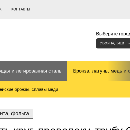
К
КОНТАКТЫ
Выберите город
УКРАИНА, КИЕВ
щая и легированная сталь
Бронза, латунь, медь и 
ейские бронзы, сплавы меди
щий прокат
Бронзовый прокат
ржавеющая
ная нержавеющая сталь
Бронзовая труба
Европейские бронзы, сп
ента, фольга
меди