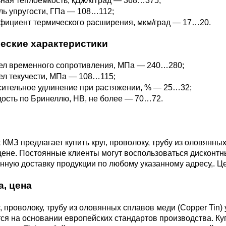
ная теплоёмкость, кДж/кгград — 368…375;
М3
я ножей
ь упругости, ГПа — 108…112;
БрАМц9-2
ЛО62-1
фициент термического расширения, мкм/град — 17…20.
еские характеристики
95Х18
0М15
БрОФ6.5-0.15
Латунь Л63
ел временного сопротивления, МПа — 240…280;
л текучести, МПа — 108…115;
М2Т
90Х18МФ
ительное удлинение при растяжении, % — 25…32;
Б,
БрАЖН10-4-4
Латунь Л96
ость по Бринеллю, НВ, не более — 70…72.
Н10Б
Б
БрБНТ 1.9
КМЗ предлагает купить круг, проволоку, трубу из оловянных
3Т3МР
ене. Постоянные клиенты могут воспользоваться дисконтн
БрАЖ9-4
ную доставку продукции по любому указанному адресу,. Ц
а, цена
Н4Т
БрНБТ
г, проволоку, трубу из оловянных сплавов меди (Copper Tin
я на основании европейских стандартов производства. Купить
В2МФ