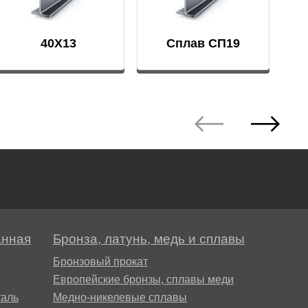
АМГ5Н
40Х13
Сплав СП19
АМГ61
АМГ6Н
АМЦ
В65
анная
Бронза, латунь, медь и сплавы
В95
Бронзовый прокат
Европейские бронзы, сплавы меди
ВД1АМ
аль
Медно-никелевые сплавы