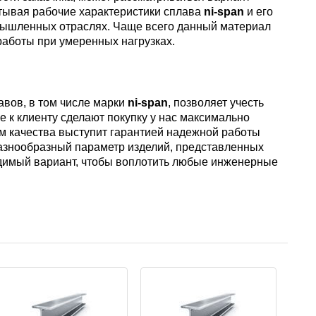
тывая рабочие характеристики сплава
ni-span
и его
пластины
АК5, АК5
Сплав 60
Церий
омышленных отраслях. Чаще всего данный материал
Д16чАТ,
работы при умеренных нагрузках.
ПОССу 3
Напаиваемые
АК6, АК6
Сплав 70
Эрбий
пластины
Д19ЧТ
ПОССу 1
вов, в том числе марки
ni-span
, позволяет учесть
АК7
Сплав 70
 к клиенту сделают покупку у нас максимально
м качества выступит гарантией надежной работы
ПОССу 2
азнообразный параметр изделий, представленных
АК8
Сплав 70
димый вариант, чтобы воплотить любые инженерные
АМГ2
АМГ3Н
АМГ5, А