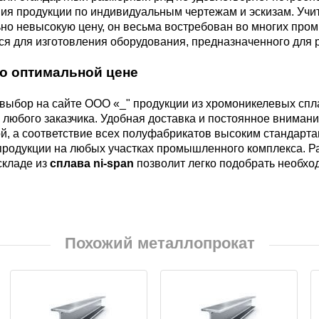
ния продукции по индивидуальным чертежам и эскизам. Учи
М3
я ножей
ьно невысокую цену, он весьма востребован во многих пр
БрАМц9-2
ЛО62-1
я для изготовления оборудования, предназначенного для 
95Х18
по оптимальной цене
0М15
БрОФ6.5-0.15
Латунь Л63
выбор на сайте ООО «_" продукции из хромоникелевых спла
М2Т
90Х18МФ
любого заказчика. Удобная доставка и постоянное внимание
Б,
БрАЖН10-4-4
Латунь Л96
й, а соответствие всех полуфабрикатов высоким стандарта
Н10Б
продукции на любых участках промышленного комплекса. Р
складе из
сплава ni-span
позволит легко подобрать необхо
Б
БрБНТ 1.9
3Т3МР
БрАЖ9-4
Похожий металлопрокат
Н4Т
БрНБТ
В2МФ