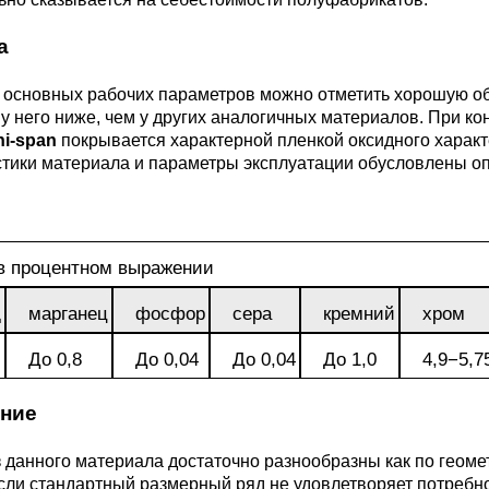
3М2Т
Leaded Brasses
ющий
Литье из бронзы
Beryllium Copper С17200
Монель 400®,
Медный лист
Лента, фольга
а
МНЖМц28-2.5-1.5
32760
БФ
Р9
Т,
Red brass
е основных рабочих параметров можно отметить хорошую о
Втулка из бронзы
Cadmium Copper
Медный
Лист, плита
 у него ниже, чем у других аналогичных материалов. При к
Монель 405®, Сплав 405
шестигранник
32750
я сталь
ni-span
покрывается характерной пленкой оксидного харак
Semi-red brass
стики материала и параметры эксплуатации обусловлены о
ющая
БрБ2
Chromium Copper
Латунный
я
бериллиевая
Монель 500®, Сплав 500
М1 медь
шестигранник
 ЭИ645
, ЭП53
Н5
С
а
бронза
Copper Tin
Copper Ti
в процентном выражении
Нейзильбер МНЦ15-20
М2 медь
Квадрат из
6АГ6Ф
С
5Х2МНФ
5АМ6
БрКМц3-1
латуни
д
марганец
фосфор
сера
кремний
хром
ПАНЧ-11
М3 медь
Nickel silve
Д2Т
Д
До 0,8
До 0,04
До 0,04
До 1,0
4,9−5,7
7Т
БрХ, БрХ1
ЛС59-1
ние
5М3Т
МА
, 04х19н9
БрХЦр, БрХЦрТ
ЛОК59-1-0,3
 данного материала достаточно разнообразны как по геоме
сли стандартный размерный ряд не удовлетворяет потребно