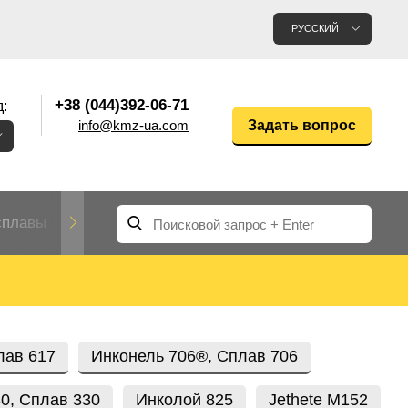
РУССКИЙ
+38 (044)392-06-71
:
info@kmz-ua.com
Задать вопрос
сплавы
Редкие и тугоплавкие металлы
Цветные
Вольфрам
Молибден
Алюмин
прокат
лавы
Труба, трубка
Прокат редких металлов
Молибденовая
лав 617
Инконель 706®, Сплав 706
вольфрамовая
труба, трубка
Алюмини
Дюралев
труба
прокат
0, Сплав 330
Инколой 825
Jethete M152