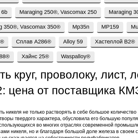
ющая
4С2
ные стали
20Х23Н18
Втулка из бронзы
я проволока
Алюминиевая бронза
Медно-никелевые сплав
 6b
Maraging 250®, Vascomax 250
Maraging 3
0С2
4М3
е стали
12Х25Н16Г7АР
Бронзовая
g 350®, Vascomax 350®
Mp35n
MP159
Mu
жавеющий
проволока
Этилированная оловянн
Куниаль МНА13-3
Медный прокат
бронза
1®
Сплав A286®
Alloy 59
Хастеллой B2®
М3, 316L
ые стали
щая лента
Бронзовый круг
Манганин МНМц3-12
Медная труба
Латунный прокат
188®
Хайнс 25®
Waspalloy®
Марганцовая бронза
ДТ
8Х17
32101
ные стали
ть круг, проволоку, лист,
ющий лист
Лента ,фольга
Мельхиор МНЖМц 30-1-
Медная
Латунная труба
Европейская латунь
Фосфорная бронза
1, МН19
проволока
: цена от поставщика КМ
,
Ж1
32304
0М2Т
нтальные стали
ющий
Бронзовый лист
Латунная
Silicon Brasses
нник
Кремниевая бронза
МНЖ5-1
Медный круг
проволока
82441
М2
жущая сталь
ь никеля не только растворять в себе большое количество
Х18Н10Т
Бронзовый
Tin Brasses
творы твердого характера, обусловила его большую попул
щий уголок
шестигранник
Оловянная бронза
МНЖКТ5-1-0.2-0.2
Лента, фольга
Латунный круг
использующихся во многих отраслях современной промышл
i 420
32205
АМ3
Р6М5
ами никеля, но и благодаря большой доле железа в своем с
ьно сказывается на себестоимости полуфабрикатов.