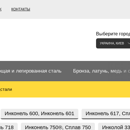
К
КОНТАКТЫ
Выберите город
УКРАИНА, КИЕВ
щая и легированная сталь
Бронза, латунь, медь и 
цстали
щий прокат
Бронзовый прокат
ржавеющая
ная нержавеющая сталь
Бронзовая труба
Европейские бронзы, сп
Инконель 600, Инконель 601
Инконель 617, Сп
меди
ь 718
Инконель 750®, Сплав 750
Инколой 33