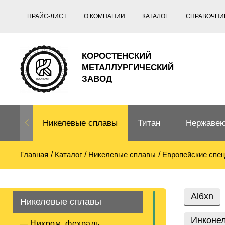
ПРАЙС-ЛИСТ
О КОМПАНИИ
КАТАЛОГ
СПРАВОЧНИ
КОРОСТЕНСКИЙ
МЕТАЛЛУРГИЧЕСКИЙ
ЗАВОД
Никелевые сплавы
Титан
Нержавею
Главная
Каталог
Никелевые сплавы
Европейские спе
Нихром, фехраль,
Титановый
Нержавею
термопары
прокат
Труба не
Жаропроч
Al6xn
Никелевые сплавы
Нихром
Прецизионные
Титановая
Титан
сплавы
труба
согласно
Инконел
Нихром, фехраль,