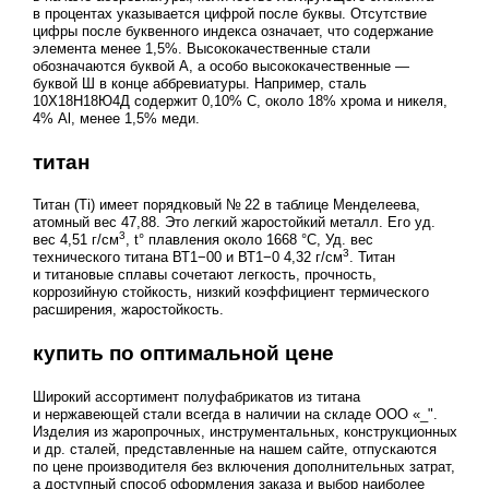
в процентах указывается цифрой после буквы. Отсутствие
цифры после буквенного индекса означает, что содержание
элемента менее 1,5%. Высококачественные стали
обозначаются буквой А, а особо высококачественные —
буквой Ш в конце аббревиатуры. Например, сталь
10Х18Н18Ю4Д содержит 0,10% С, около 18% хрома и никеля,
4% Al, менее 1,5% меди.
титан
Титан (Ti) имеет порядковый № 22 в таблице Менделеева,
атомный вес 47,88. Это легкий жаростойкий металл. Его уд.
3
вес 4,51 г/см
, t° плавления около 1668 °C, Уд. вес
3
технического титана ВТ1−00 и ВТ1−0 4,32 г/см
. Титан
и титановые сплавы сочетают легкость, прочность,
коррозийную стойкость, низкий коэффициент термического
расширения, жаростойкость.
купить по оптимальной цене
Широкий ассортимент полуфабрикатов из титана
и нержавеющей стали всегда в наличии на складе ООО «_".
Изделия из жаропрочных, инструментальных, конструкционных
и др. сталей, представленные на нашем сайте, отпускаются
по цене производителя без включения дополнительных затрат,
а доступный способ оформления заказа и выбор наиболее