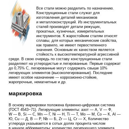
Все стали можно разделить по назначению.
Конструкционные стали служат для
изготовления деталей механизмов
и металлоконструкций. Из инструментальных
сталей производят детали режущих,
прокатных, кузнечных, измерительных
инструментов. К жаростойким сталям относят
сплавы, для которых механические свойства,
как правило, не имеют первостепенного
значения. Основным их качеством является
стойкость к высокотемпературной агрессивной
среде. В свою очередь по составу конструкционные стали
разделяют на углеродистые и легированные. Первые содержат
до 0,75% С, легированные могут содержать свыше 10%
легирующих элементов (высоколегированные). Последние
имеют особое назначение — коррозионно-стойкие,
жаропрочные, немагнитные и др.
маркировка
В основу маркировки положена буквенно-цифровая система
(ГОСТ 4543−71). Легирующие элементы: азот — А, V — Ф,
W — В, Si — С, Mn — Г, Ni — Н, Ti — Т, Mo — М, Co — К, Al —
Ю, Cu — Д, B — Р, Nb — Б, Zr — Ц, Cr — Х, Количество
углерода указывается в сотых долях процента числом
в начале аббревиатуры; количество легирующего элемента