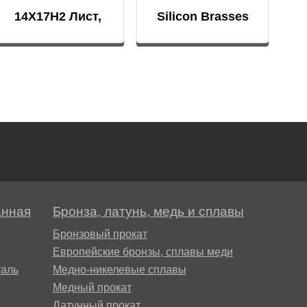
14Х17Н2 Лист,
Silicon Brasses
лента
анная
Бронза, латунь, медь и сплавы
Бронзовый прокат
Европейские бронзы, сплавы меди
аль
Медно-никелевые сплавы
Медный прокат
Латунный прокат