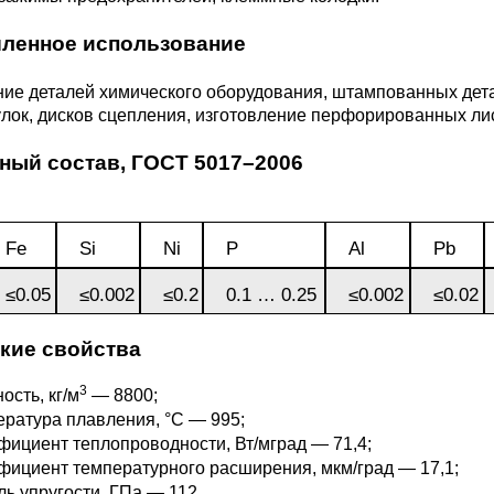
3М2Т
Leaded Brasses
ющий
Литье из бронзы
Beryllium Copper С17200
Монель 400®,
Медный лист
Лента, фольга
енное использование
МНЖМц28-2.5-1.5
32760
БФ
Р9
Т,
Red brass
ие деталей химического оборудования, штампованных дета
Втулка из бронзы
Cadmium Copper
Медный
Лист, плита
лок, дисков сцепления, изготовление перфорированных лис
Монель 405®, Сплав 405
шестигранник
32750
я сталь
Semi-red brass
ный состав,
ГОСТ 5017–2006
ющая
БрБ2
Chromium Copper
Латунный
я
бериллиевая
Монель 500®, Сплав 500
М1 медь
шестигранник
 ЭИ645
, ЭП53
Н5
С
а
бронза
Fe
Si
Ni
P
Al
Pb
Copper Tin
Copper Ti
Нейзильбер МНЦ15-20
М2 медь
Квадрат из
6АГ6Ф
С
5Х2МНФ
≤0.05
≤0.002
≤0.2
0.1 … 0.25
≤0.002
≤0.02
5АМ6
БрКМц3-1
латуни
кие свойства
ПАНЧ-11
М3 медь
Nickel silve
Д2Т
Д
7Т
БрХ, БрХ1
ЛС59-1
3
ость, кг/м
— 8800;
ратура плавления, °С — 995;
5М3Т
МА
ициент теплопроводности, Вт/мград — 71,4;
, 04х19н9
БрХЦр, БрХЦрТ
ЛОК59-1-0,3
ициент температурного расширения, мкм/град — 17,1;
ь упругости, ГПа — 112.