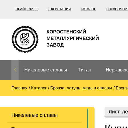
ПРАЙС-ЛИСТ
О КОМПАНИИ
КАТАЛОГ
СПРАВОЧНИ
КОРОСТЕНСКИЙ
МЕТАЛЛУРГИЧЕСКИЙ
ЗАВОД
Никелевые сплавы
Титан
Нержавею
Главная
Каталог
Бронза, латунь, медь и сплавы
Бронз
Нихром, фехраль,
Титановый
Нержавею
термопары
прокат
Труба не
Жаропроч
Лист, л
Никелевые сплавы
Нихром
Прецизионные
Титановая
Титан
сплавы
труба
согласно