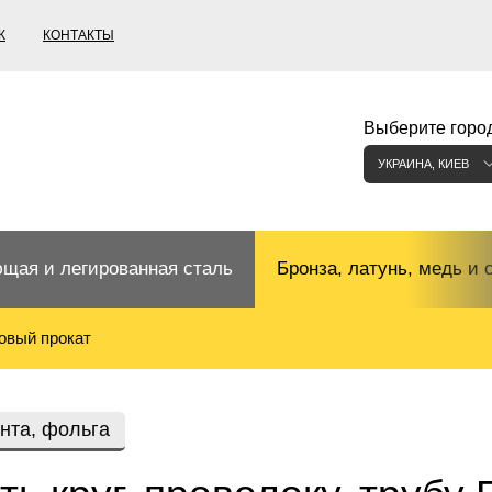
К
КОНТАКТЫ
Выберите город
УКРАИНА, КИЕВ
щая и легированная сталь
Бронза, латунь, медь и 
овый прокат
щий прокат
Бронзовый прокат
ржавеющая
ная нержавеющая сталь
Бронзовая труба
Европейские бронзы, сп
ента, фольга
меди