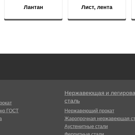
БрАЖН11-6-6
Лантан
Лист, лента
АМ
БФР
Нержавеющая и легиров
1ТР
сталь
рокат
сно ГОСТ
Нержавеющий прокат
а
Жаропрочная нержавеющая ст
Аустенитные стали
Ферритные стали