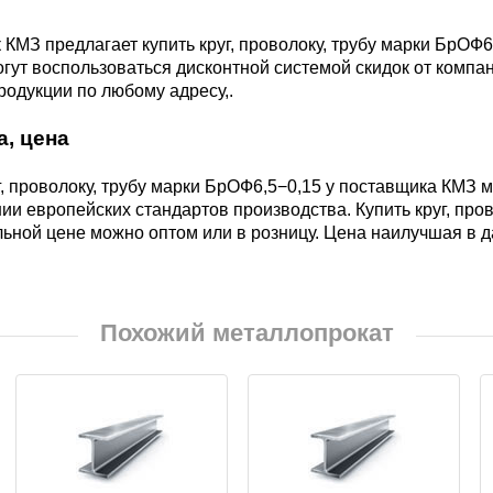
БрКд1
КМЗ предлагает купить круг, проволоку, трубу марки БрОФ
гут воспользоваться дисконтной системой скидок от комп
НД
родукции по любому адресу,.
БрАЖНМц9-4-4-1
а, цена
Н4
БрАЖМц10-3-1,5
г, проволоку, трубу марки БрОФ6,5−0,15 у поставщика КМЗ
ии европейских стандартов производства. Купить круг, про
В2МФ
ьной цене можно оптом или в розницу. Цена наилучшая в д
БрОЦС5-5-5,
ОЦС555
АМ3
Похожий металлопрокат
БрОЦСН3-7-5-1
МВФАБ
БрОЦС4-4-2.5
Н2МВФАБ