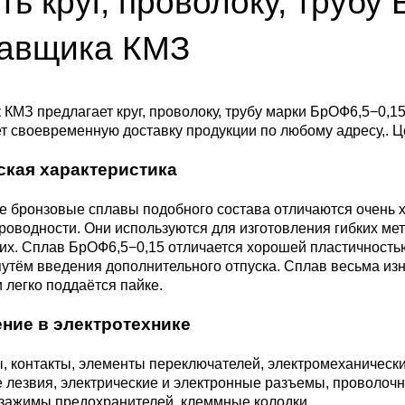
ть круг, проволоку, трубу
ющая
4С2
ные стали
20Х23Н18
Втулка из бронзы
я проволока
Алюминиевая бронза
Медно-никелевые сплав
тавщика КМЗ
0С2
4М3
е стали
12Х25Н16Г7АР
Бронзовая
жавеющий
проволока
Этилированная оловянн
Куниаль МНА13-3
Медный прокат
бронза
КМЗ предлагает круг, проволоку, трубу марки БрОФ6,5−0,1
т своевременную доставку продукции по любому адресу,. Ц
М3, 316L
ые стали
щая лента
Бронзовый круг
Манганин МНМц3-12
Медная труба
Латунный прокат
ская характеристика
Марганцовая бронза
ДТ
8Х17
32101
ные стали
 бронзовые сплавы подобного состава отличаются очень 
ющий лист
Лента ,фольга
Мельхиор МНЖМц 30-1-
Медная
Латунная труба
Европейская латунь
роводности. Они используются для изготовления гибких ме
Фосфорная бронза
1, МН19
проволока
их. Сплав БрОФ6,5−0,15 отличается хорошей пластичность
,
Ж1
32304
0М2Т
нтальные стали
утём введения дополнительного отпуска. Сплав весьма из
ющий
Бронзовый лист
Латунная
Silicon Brasses
и легко поддаётся пайке.
нник
Кремниевая бронза
МНЖ5-1
Медный круг
проволока
82441
М2
жущая сталь
ние в электротехнике
Х18Н10Т
Бронзовый
Tin Brasses
щий уголок
шестигранник
Оловянная бронза
МНЖКТ5-1-0.2-0.2
Лента, фольга
Латунный круг
, контакты, элементы переключателей, электромеханически
 лезвия, электрические и электронные разъемы, проволоч
i 420
32205
АМ3
Р6М5
 зажимы предохранителей, клеммные колодки.