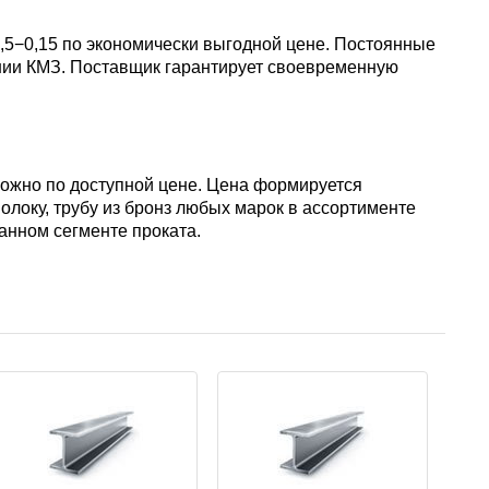
АМГ5Н
6,5−0,15 по экономически выгодной цене. Постоянные
ании КМЗ. Поставщик гарантирует своевременную
АМГ61
АМГ6Н
 можно по доступной цене. Цена формируется
волоку, трубу из бронз любых марок в ассортименте
анном сегменте проката.
АМЦ
В65
В95
ВД1АМ