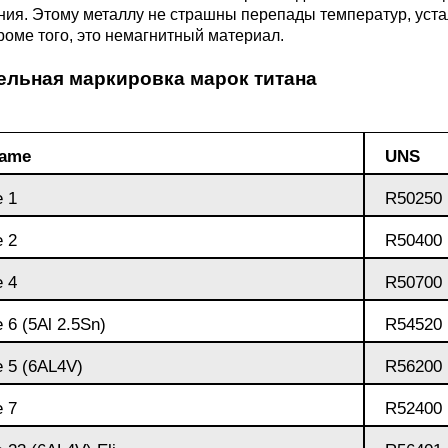
ия. Этому металлу не страшны перепады температур, устал
М3
я ножей
роме того, это немагнитный материал.
БрАМц9-2
ЛО62-1
ельная маркировка марок титана
95Х18
0М15
БрОФ6.5-0.15
Латунь Л63
name
UNS
М2Т
90Х18МФ
Б,
БрАЖН10-4-4
Латунь Л96
e 1
R50250
Н10Б
Б
e 2
R50400
БрБНТ 1.9
e 4
R50700
3Т3МР
БрАЖ9-4
 6 (5Al 2.5Sn)
R54520
e 5 (6AL4V)
R56200
Н4Т
БрНБТ
e 7
R52400
В2МФ