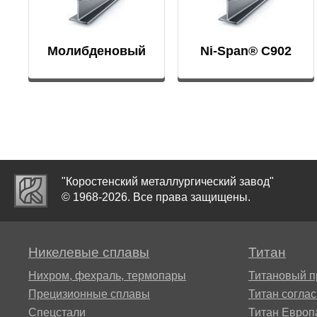
ТЛ3
Молибденовый
Ni-Span® C902
тигель
ТЛ5
ТС5
"Коростенский металлургический завод"
© 1968-2026. Все права защищены.
Никелевые сплавы
Титан
Нихром, фехраль, термопары
Титановый п
Прецизионные сплавы
Титан согла
Спецстали
Титан Европ