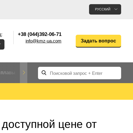
РУССКИЙ
+38 (044)392-06-71
:
info@kmz-ua.com
Задать вопрос
сплавы
Редкие и тугоплавкие металлы
Цветные
Вольфрам
Молибден
Алюмин
прокат
лавы
Труба, трубка
Прокат редких металлов
Молибденовая
 доступной цене от
вольфрамовая
труба, трубка
Алюмини
Дюралев
труба
прокат