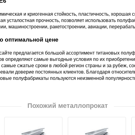
E6
мическая и криогенная стойкость, пластичность, хорошая с
ая усталостная прочность, позволяет использовать полуфа
Г8МФБ
ии, машиностроении, ракетостроении, авиации, перерабат
по оптимальной цене
айте предлагается большой ассортимент титановых полуфа
ов определяют самые выгодные условия по их приобретени
4В2М
 самые сжатые сроки в любой регион страны и за рубеж, с
оевали доверие постоянных клиентов. Благодаря относите
ановые полуфабрикаты пользуются неизменной популярность
Похожий металлопрокат