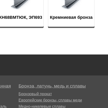
ХН68ВМТЮК, ЭП693
Кремниевая бронза
анная
Бронза, латунь, медь и сплавы
Бронзовый прокат
Европейские бронзы, сплавы меди
аль
Медно-никелевые сплавы