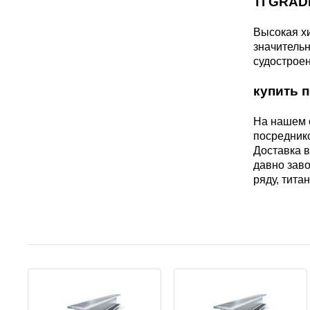
TI GRAD
ЭИ607
25Х13Н2
Высокая хи
значительн
Сплав АТ3
37Х12Н8
судостроен
круг, лист
купить 
40Х9С2
Сплав
На нашем с
СП17
посредник
45Х14Н1
Доставка в
давно зав
Сплав
ряду, тит
СП19
ШХ15
Сплав
СП40
СПТ-2 св