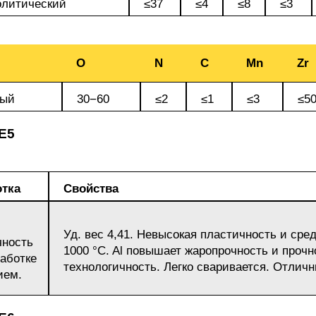
олитический
≤37
≤4
≤8
≤3
БрАЖН11-6-6
АМ
О
N
C
Mn
Zr
ный
30−60
≤2
≤1
≤3
≤5
E5
БФР
тка
Свойства
1ТР
Уд. вес 4,41. Невысокая пластичность и сред
чность
1000 °C. Al повышает жаропрочность и прочн
аботке
технологичность. Легко сваривается. Отлич
ием.