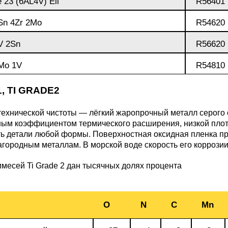
e 23 (6AL4V) Eli
R56401
БрКд1
2Sn 4Zr 2Mo
R54620
НД
БрАЖНМц9-4-4-1
6V 2Sn
R56620
1Mo 1V
R54810
Н4
БрАЖМц10-3-1,5
1, TI GRADE2
В2МФ
технической чистоты — лёгкий жаропрочный металл серого о
БрОЦС5-5-5,
ым коэффициентом термического расширения, низкой плотн
ОЦС555
ь детали любой формы. Поверхностная оксидная пленка при
АМ3
городным металлам. В морской воде скорость его коррозии
БрОЦСН3-7-5-1
месей Ti Grade 2 дан тысячных долях процента
МВФАБ
БрОЦС4-4-2.5
О
N
C
Mn
Н2МВФАБ