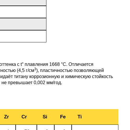
АМГ5Н
АМГ61
АМГ6Н
АМЦ
ттенка с t° плавления 1668 °C. Отличается
3
остью (4,5 г/см
), пластичностью позволяющей
даёт титану коррозионную и химическую стойкость
 не превышает 0,002 мм/год.
В65
В95
Zr
Cr
Si
Fe
Ti
ВД1АМ