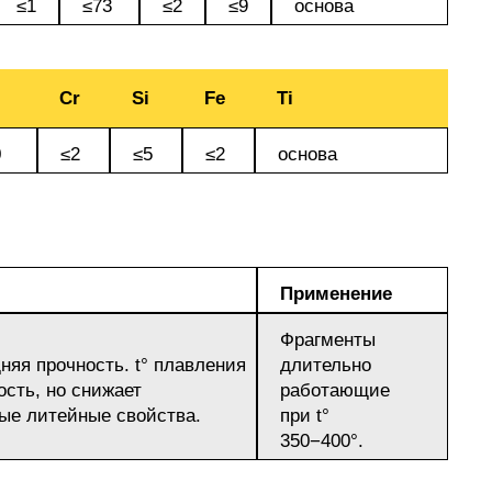
≤1
≤73
≤2
≤9
основа
Cr
Si
Fe
Ti
0
≤2
≤5
≤2
основа
Применение
Фрагменты
няя прочность. t° плавления
длительно
ость, но снижает
работающие
ные литейные свойства.
при t°
350−400°.