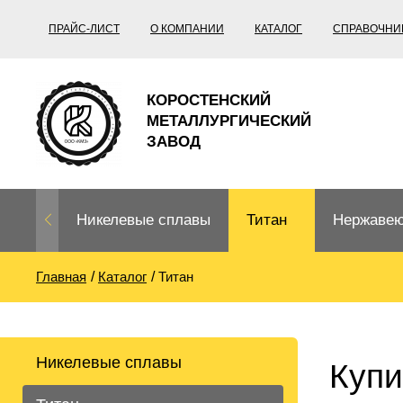
ПРАЙС-ЛИСТ
О КОМПАНИИ
КАТАЛОГ
СПРАВОЧНИ
КОРОСТЕНСКИЙ
МЕТАЛЛУРГИЧЕСКИЙ
ЗАВОД
Никелевые сплавы
Титан
Нержавею
Главная
Каталог
Титан
Нихром, фехраль,
Титановый
Нержавею
термопары
прокат
Труба не
Жаропроч
Никелевые сплавы
Нихром
Прецизионные
Титановая
Титан
Купи
сплавы
труба
согласно