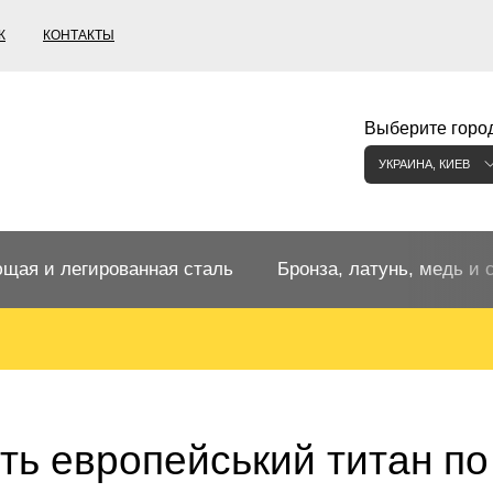
К
КОНТАКТЫ
Выберите город
УКРАИНА, КИЕВ
щая и легированная сталь
Бронза, латунь, медь и 
щий прокат
Бронзовый прокат
ржавеющая
ная нержавеющая сталь
Бронзовая труба
Европейские бронзы, сп
ть европейський титан по
меди