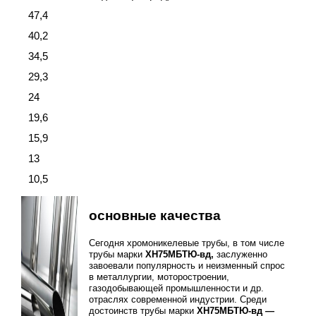
47,4
40,2
34,5
29,3
24
19,6
15,9
13
10,5
основные качества
Сегодня хромоникелевые трубы, в том числе
трубы марки
ХН75МБТЮ-вд,
заслуженно
завоевали популярность и неизменный спрос
в металлургии, моторостроении,
газодобывающей промышленности и др.
отраслях современной индустрии. Среди
достоинств трубы марки
ХН75МБТЮ-вд —