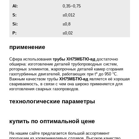
Al:
0,35−0,75
S:
≤0,012
Si:
≤0,8
Р:
≤0,02
применение
Сфера использования
трубы ХН75МБТЮ-вд
достаточно
обширна: изготовление деталей трубопроводных систем,
роторных элементов, жаропрочных деталей камер сгорания
газотурбинных двигателей, работающих при tº до 950 °C.
Важным качеством трубы
ХН75МБТЮ-вд
является её хорошая
свариваемость, в связи с чем она широко применяется для
изготовления сварных газопроводов.
технологические параметры
купить по оптимальной цене
На нашем сайте предлагается большой ассортимент
продукции из хромоникелевых сплавов. Высокое качество