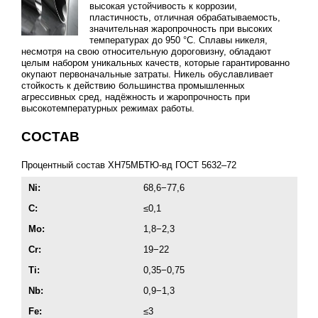
высокая устойчивость к коррозии,
пластичность, отличная обрабатываемость,
значительная жаропрочность при высоких
температурах до 950 °C. Сплавы никеля,
несмотря на свою относительную дороговизну, обладают
целым набором уникальных качеств, которые гарантированно
окупают первоначальные затраты. Никель обуславливает
стойкость к действию большинства промышленных
агрессивных сред, надёжность и жаропрочность при
высокотемпературных режимах работы.
СОСТАВ
Процентный состав ХН75МБТЮ-вд
ГОСТ 5632–72
Ni:
68,6−77,6
C:
≤0,1
Мо:
1,8−2,3
Сr:
19−22
Ti:
0,35−0,75
Nb:
0,9−1,3
Fe:
≤3