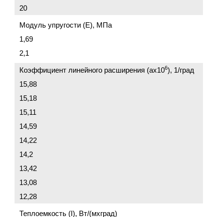
20
Модуль упругости (Е), МПа
1,69
2,1
6
Коэффициент линейного расширения (аx10
), 1/град
15,88
15,18
15,11
14,59
14,22
14,2
13,42
13,08
12,28
Теплоемкость (I), Вт/(мxград)