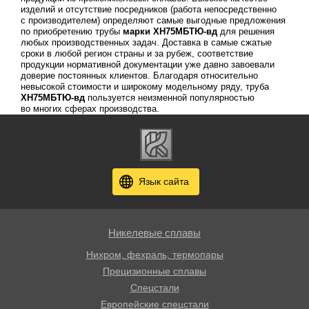
изделий и отсутствие посредников (работа непосредственно
с производителем) определяют самые выгодные предложения
по приобретению трубы
марки ХН75МБТЮ-вд
для решения
любых производственных задач. Доставка в самые сжатые
сроки в любой регион страны и за рубеж, соответствие
продукции нормативной документации уже давно завоевали
доверие постоянных клиентов. Благодаря относительно
невысокой стоимости и широкому модельному ряду, труба
ХН75МБТЮ-вд
пользуется неизменной популярностью
во многих сферах производства.
Язык сайта
Никелевые сплавы
Нихром, фехраль, термопары
Прецизионные сплавы
Спецстали
Европейские спецстали