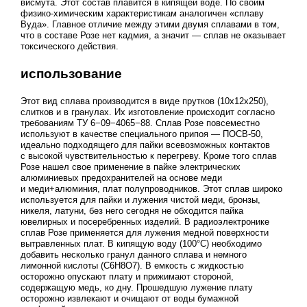
висмута. Этот состав плавится в кипящей воде. По своим
физико-химическим характеристикам аналогичен «сплаву
Вуда». Главное отличие между этими двумя сплавами в том,
что в составе Розе нет кадмия, а значит — сплав не оказывает
токсического действия.
использование
Этот вид сплава производится в виде прутков (10x12x250),
слитков и в гранулах. Их изготовление происходит согласно
требованиям ТУ 6−09−4065−88. Сплав Розе повсеместно
используют в качестве специального припоя — ПОСВ-50,
идеально подходящего для пайки всевозможных контактов
с высокой чувствительностью к перегреву. Кроме того сплав
Розе нашел свое применение в пайке электрических
алюминиевых предохранителей на основе меди
и меди+алюминия, плат полупроводников. Этот сплав широко
используется для пайки и лужения чистой меди, бронзы,
никеля, латуни, без него сегодня не обходится пайка
ювелирных и посеребренных изделий. В радиоэлектронике
сплав Розе применяется для лужения медной поверхности
вытравленных плат. В кипящую воду (100°С) необходимо
добавить несколько гранул данного сплава и немного
лимонной кислоты (C6H8O7). В емкость с жидкостью
осторожно опускают плату и прижимают стороной,
содержащую медь, ко дну. Прошедшую лужение плату
осторожно извлекают и очищают от воды бумажной