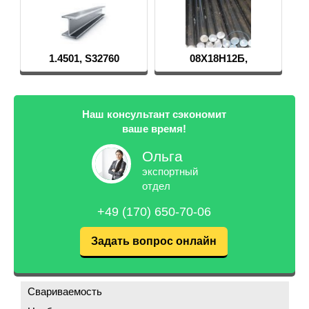
1.4501, S32760
08Х18Н12Б,
Св-07Х19Н10Б
Наш консультант сэкономит
ваше время!
Ольга
экспортный
отдел
+49 (170) 650-70-06
Задать вопрос онлайн
Свариваемость