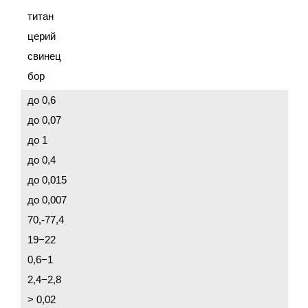
титан
церий
свинец
бор
до 0,6
до 0,07
до 1
до 0,4
до 0,015
до 0,007
70,-77,4
19−22
0,6−1
2,4−2,8
> 0,02