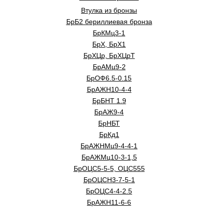
Втулка из бронзы
БрБ2 бериллиевая бронза
БрКМц3-1
БрХ, БрХ1
БрХЦр, БрХЦрТ
БрАМц9-2
БрОФ6.5-0.15
БрАЖН10-4-4
БрБНТ 1.9
БрАЖ9-4
БрНБТ
БрКд1
БрАЖНМц9-4-4-1
БрАЖМц10-3-1,5
БрОЦС5-5-5, ОЦС555
БрОЦСН3-7-5-1
БрОЦС4-4-2.5
БрАЖН11-6-6