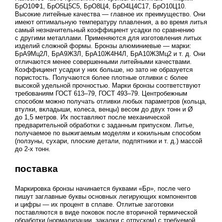
БрО10Ф1, БрО5Ц5С5, БрО8Ц4, БрО4Ц4С17, БрО10Ц10.
Высокие литейные качества — главное их преимущество. Они
имеют оптимальную температуру плавления, а во время литья
самый незначительный коэффициент усадки по сравнению
с другими металлами. Применяются для изготовления литых
изделий сложной формы. Бронзы алюминиевые — марки:
БрА9Мц2Л, БрА9Ж3Л, БрА10Ж4Н4Л, БрА10Ж3Мц2
и т. д.
Они
отличаются менее совершенными литейными качествами.
Коэффициент усадки у них больше, но зато не образуется
пористость. Получаются более плотные отливки с более
высокой удельной прочностью. Марки бронзы соответствуют
требованиям
ГОСТ 613–79
,
ГОСТ 493–79
. Центробежным
способом можно получать отливки любых параметров (кольца,
втулки, вкладыши, колеса, венцы) весом до двух тонн и Ø
до 1,5 метров. Их поставляют после механической
предварительной обработки с заданным припуском. Литье,
получаемое по выжигаемым моделям и кокильным способом
(ползуны, сухари, плоские детали, подпятники
и т. д.
) массой
до 2-х тонн.
поставка
Маркировка бронзы начинается буквами «Бр», после чего
пишут заглавные буквы основных легирующих компонентов
и цифры — их процент в сплаве. Отлитые заготовки
поставляются в виде поковок после вторичной термической
обработки (нормализации, закалки с отпуском) с требуемой