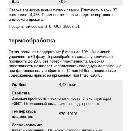
Др.:
≤0,3
Сварка возможна всеми типами сварки. Плотность марки ВТ
составляет 4,456. Применяется в производстве сортового
и плоского проката.
Процентный состав ВТ6
ГОСТ 19807–91
.
термообработка
Отжиг повышает содержание β-фазы до 10%. Алюминий
упрочняет α+β фазу. Термообработка сплава увеличивает
прочность до 20% без потери пластичности. Высокая
пластичность позволяет использовать холодную деформацию
при формовке полуфабрикатов. Сплав ВТ6кт с пониженным
содержанием примесей применяют при t° до -196°С.
Уд. Вес:
4,43 г/см³
Свойства:
Высокая прочность и технологичность, t° эксплуатации
+350°. Отожженный сплав имеет сред. прочность
Температура
970−1010°
плавления:
Использование:
Детали креплений ГТД (кожух стопор), детали хим.