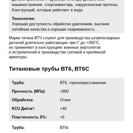
машиностроения, спортинвентарь, хирургические протезы.
Конструкций, которые работают в воде.
Технология:
Хорошая доступность обработке давлением, высокие
литейные качества и хорошая свариваемость .
Марки титана ВТЧ служит для производства штампосварных
деталей длительно работающих при t° до +450°С;
их применяют в конструкциях военных вертолётов
и истребителей в производстве силовой и крепёжной
арматуры.
Титановые трубы ВТ6, ВТ6С
Труба:
ВТ6, горячепрессованная
Прочность (МПа):
>800
Обработка:
Отжиг
KCU Дж/см³:
>40
Пластичность δ%:
>6
Труба:
ВТ6с