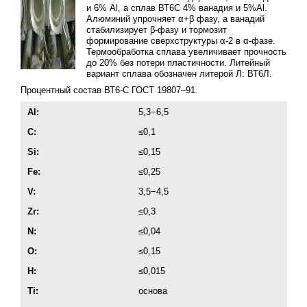
и 6% Al, а сплав ВТ6С 4% ванадия и 5%Al.
Алюминий упрочняет α+β фазу, а ванадий
стабилизирует β-фазу и тормозит
формирование сверхструктуры α-2 в α-фазе.
Термообработка сплава увеличивает прочность
до 20% без потери пластичности. Литейный
вариант сплава обозначен литерой Л: ВТ6Л.
Процентный состав ВТ6-С
ГОСТ 19807–91
.
Al:
5,3−6,5
C:
≤0,1
Si:
≤0,15
Fe:
≤0,25
V:
3,5−4,5
Zr:
≤0,3
N:
≤0,04
O:
≤0,15
H:
≤0,015
Ti:
основа