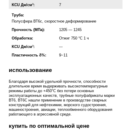
KCU Дж/см³:
7
Труба:
Полусфера ВТ6с, скоростное деформирование
Прочность (МПа):
1205 — 1245
Обработка:
Отжиг 750 °C 1 ч
KCU Дж/см³:
---
Пластичность δ%:
9−11
использование
Благодаря высокой удельной прочности, способности
длительное время выдерживать высокотемпературные
режимы работы до +450°С без потери основных
эксплуатационных качеств, трубные полуфабрикаты марки
ВТ6, ВТ6С нашли применение в производстве сварных
конструкций для нефтехимии, морского судостроения,
машиностроения, авиации, теплообменного оборудования
работающего в агрессивной среде.
купить по оптимальной цене