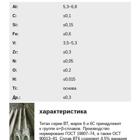
Al:
5,3−6,8
C:
≤0,1
Si:
≤0,15
Fe:
≤0,6
V:
3,5−5,3
Zr:
≤0,3
N:
≤0,05
O:
≤0,2
H:
≤0,015
Ti:
основа
Др.:
≤0,3
характеристика
Титан серии ВТ, марок 6 и 6С принадлежит
к группе α+β-сплавов. Производство
нормировано
ГОСТ 19807–74
, а также ОСТ
90013−81. Сплав ВТ6 содержит 4,5% ванадия