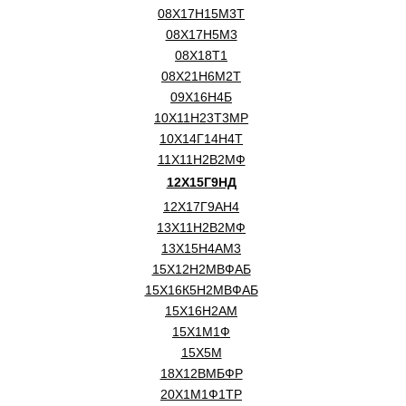
08Х17Н15М3Т
08Х17Н5М3
08Х18Т1
08Х21Н6М2Т
09Х16Н4Б
10Х11Н23Т3МР
10Х14Г14Н4Т
11Х11Н2В2МФ
12Х15Г9НД
12Х17Г9АН4
13Х11Н2В2МФ
13Х15Н4АМ3
15Х12Н2МВФАБ
15Х16К5Н2МВФАБ
15Х16Н2АМ
15Х1М1Ф
15Х5М
18Х12ВМБФР
20Х1М1Ф1ТР