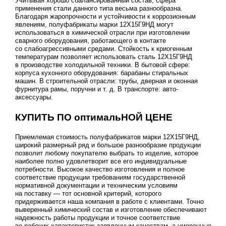
Учитывая хорошо сбалансированный состав, сфера
применения стали данного типа весьма разнообразна.
Благодаря жаропрочности и устойчивости к коррозионным
явлениям, полуфабрикаты марки 12Х15Г9НД могут
использоваться в химической отрасли при изготовлении
сварного оборудования, работающего в контакте
со слабоагрессивными средами. Стойкость к криогенным
температурам позволяет использовать сталь 12Х15Г9НД
в производстве холодильной техники. В бытовой сфере:
корпуса кухонного оборудования: барабаны стиральных
машин. В строительной отрасли: трубы, дверная и оконная
фурнитура рамы, поручни
и т. д.
В транспорте: авто-
аксессуары.
КУПИТЬ ПО оптимальНОЙ ЦЕНЕ
Приемлемая стоимость полуфабрикатов марки 12Х15Г9НД,
широкий размерный ряд и большое разнообразие продукции
позволит любому покупателю выбрать то изделие, которое
наиболее полно удовлетворит все его индивидуальные
потребности. Высокое качество изготовления и полное
соответствие продукции требованиям государственной
нормативной документации и техническим условиям
на поставку — тот основной критерий, которого
придерживается наша компания в работе с клиентами. Точно
выверенный химический состав и изготовление обеспечивают
надежность работы продукции и точное соответствие
ее рабочих характеристик заявленным качествам, а умеренные