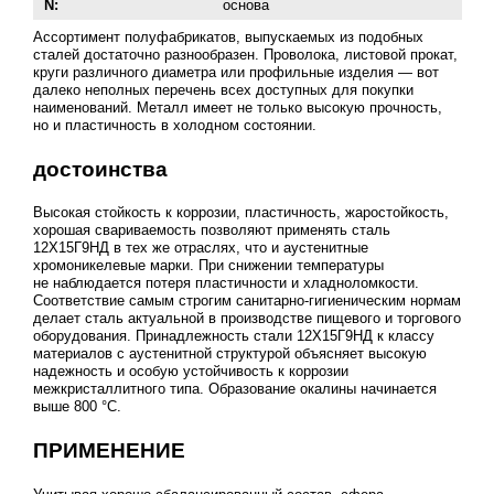
N:
основа
Ассортимент полуфабрикатов, выпускаемых из подобных
сталей достаточно разнообразен. Проволока, листовой прокат,
круги различного диаметра или профильные изделия — вот
далеко неполных перечень всех доступных для покупки
наименований. Металл имеет не только высокую прочность,
но и пластичность в холодном состоянии.
достоинства
Высокая стойкость к коррозии, пластичность, жаростойкость,
хорошая свариваемость позволяют применять сталь
12Х15Г9НД в тех же отраслях, что и аустенитные
хромоникелевые марки. При снижении температуры
не наблюдается потеря пластичности и хладноломкости.
Соответствие самым строгим санитарно-гигиеническим нормам
делает сталь актуальной в производстве пищевого и торгового
оборудования. Принадлежность стали 12Х15Г9НД к классу
материалов с аустенитной структурой объясняет высокую
надежность и особую устойчивость к коррозии
межкристаллитного типа. Образование окалины начинается
выше 800 °C.
ПРИМЕНЕНИЕ