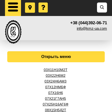
+38 (044)392-06-71
info@kmz-ua.com
Открыть меню
03Х11Н10М2Т
03Х22Н6М2
03Х24Н6АМ3
07Х12НМБФ
07Х16Н6
07Х21Г7АН5
07Х25Н16АГ6Ф
08Х15Н5Д2Т