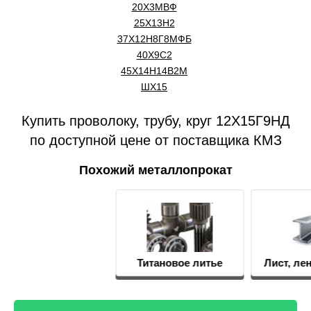
20Х3МВФ
25Х13Н2
37Х12Н8Г8МФБ
40Х9С2
45Х14Н14В2М
ШХ15
Купить проволоку, трубу, круг 12Х15Г9НД
по доступной цене от поставщика КМЗ
Похожий металлопрокат
Титановое литье
Лист, лента, фольга