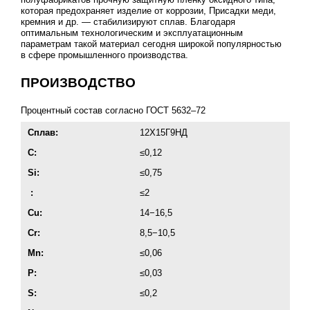
которая предохраняет изделие от коррозии, Присадки меди,
кремния и др. — стабилизируют сплав. Благодаря
оптимальным технологическим и эксплуатационным
параметрам такой материал сегодня широкой популярностью
в сфере промышленного производства.
ПРОИЗВОДСТВО
Процентный состав согласно
ГОСТ 5632–72
Сплав:
12Х15Г9НД
C:
≤0,12
Si:
≤0,75
:
≤2
Cu:
14−16,5
Cr:
8,5−10,5
Mn:
≤0,06
P:
≤0,03
S:
≤0,2