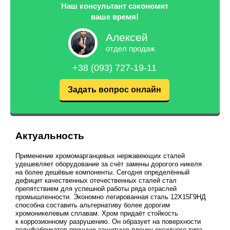
Наш консультант сэкономит
ваше время!
Алексей
отдел продаж
+38 (093) 727-19-11
Задать вопрос онлайн
Актуальность
Применение хромомарганцевых нержавеющих сталей
удешевляет оборудование за счёт замены дорогого никеля
на более дешёвые компоненты. Сегодня определённый
дефицит качественных отечественных сталей стал
препятствием для успешной работы ряда отраслей
промышленности. Экономно легированная сталь 12Х15Г9НД
способна составить альтернативу более дорогим
хромоникелевым сплавам. Хром придаёт стойкость
к коррозионному разрушению. Он образует на поверхности
полуфабрикатов прочную защитную пленку оксидного типа,