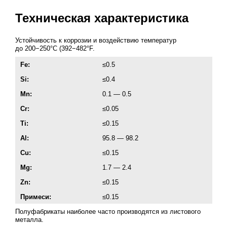
Техническая характеристика
Устойчивость к коррозии и воздействию температур
до 200−250°C (392−482°F.
Fe:
≤0.5
Si:
≤0.4
Mn:
0.1 — 0.5
Cr:
≤0.05
Ti:
≤0.15
Al:
95.8 — 98.2
Cu:
≤0.15
Mg:
1.7 — 2.4
Zn:
≤0.15
Примеси:
≤0.15
Полуфабрикаты наиболее часто производятся из листового
металла.