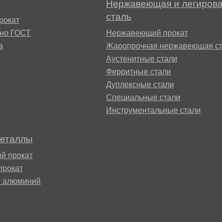
Нержавеющая и легиров
БрАЖН11-6-6
сталь
АМ
рокат
сно ГОСТ
Нержавеющий прокат
а
Жаропрочная нержавеющая ст
Аустенитные стали
Ферритные стали
Дуплексные стали
Специальные стали
Инструментальные стали
БФР
металлы
й прокат
1ТР
прокат
й алюминий