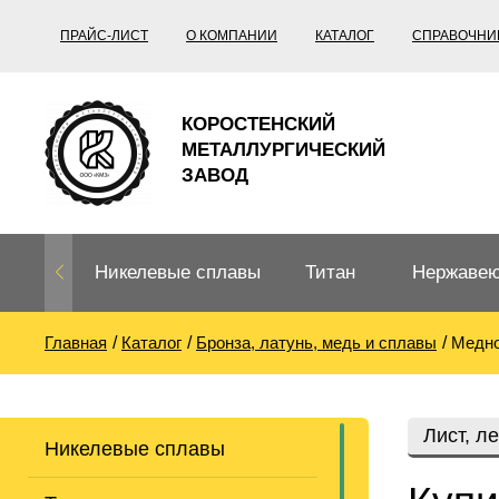
ПРАЙС-ЛИСТ
О КОМПАНИИ
КАТАЛОГ
СПРАВОЧНИ
КОРОСТЕНСКИЙ
МЕТАЛЛУРГИЧЕСКИЙ
ЗАВОД
Никелевые сплавы
Титан
Нержавею
Главная
Каталог
Бронза, латунь, медь и сплавы
Медно
Нихром, фехраль,
Титановый
Нержавею
термопары
прокат
Труба не
Жаропроч
Лист, л
Никелевые сплавы
Нихром
Прецизионные
Титановая
Титан
сплавы
труба
согласно