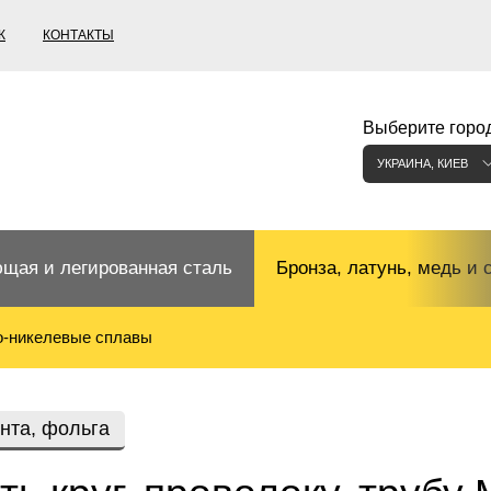
К
КОНТАКТЫ
Выберите город
УКРАИНА, КИЕВ
щая и легированная сталь
Бронза, латунь, медь и 
-никелевые сплавы
щий прокат
Бронзовый прокат
ржавеющая
ная нержавеющая сталь
Бронзовая труба
Европейские бронзы, сп
ента, фольга
меди