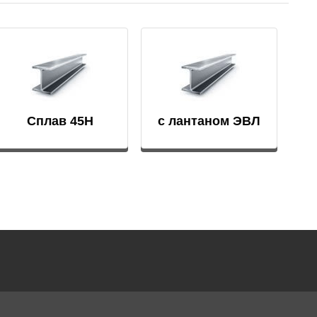
АМГ5Н
АМГ61
АМГ6Н
Сплав 45Н
с лантаном ЭВЛ
АМЦ
В65
В95
ВД1АМ