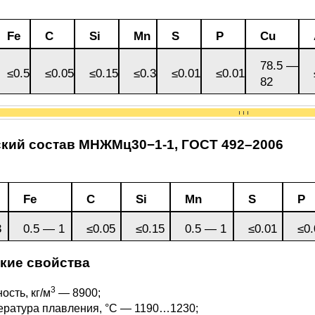
3М2Т
Leaded Brasses
ющий
Литье из бронзы
Beryllium Copper С17200
Монель 400®,
Медный лист
Лента, фольга
МНЖМц28-2.5-1.5
32760
БФ
Р9
Fe
C
Si
Mn
S
P
Cu
Т,
Red brass
78.5 —
Втулка из бронзы
Cadmium Copper
Медный
Лист, плита
≤0.5
≤0.05
≤0.15
≤0.3
≤0.01
≤0.01
82
Монель 405®, Сплав 405
шестигранник
32750
я сталь
Semi-red brass
ющая
БрБ2
Chromium Copper
Латунный
я
бериллиевая
Монель 500®, Сплав 500
М1 медь
шестигранник
 ЭИ645
, ЭП53
Н5
С
кий состав МНЖМц30−1-1,
ГОСТ 492–2006
а
бронза
Copper Tin
Copper Ti
Нейзильбер МНЦ15-20
М2 медь
Квадрат из
6АГ6Ф
С
5Х2МНФ
5АМ6
БрКМц3-1
латуни
Fe
C
Si
Mn
S
P
3
0.5 — 1
≤0.05
≤0.15
0.5 — 1
≤0.01
≤0.
ПАНЧ-11
М3 медь
Nickel silve
Д2Т
Д
7Т
БрХ, БрХ1
ЛС59-1
кие свойства
5М3Т
МА
3
ость, кг/м
— 8900;
, 04х19н9
БрХЦр, БрХЦрТ
ЛОК59-1-0,3
ература плавления, °С — 1190…1230;