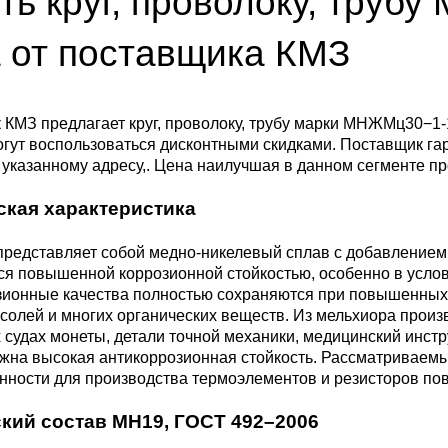
ть круг, проволоку, труб
ющая
4С2
ные стали
20Х23Н18
Втулка из бронзы
я проволока
Алюминиевая бронза
Медно-никелевые сплав
 от поставщика КМЗ
0С2
4М3
е стали
12Х25Н16Г7АР
Бронзовая
жавеющий
проволока
Этилированная оловянн
Куниаль МНА13-3
Медный прокат
бронза
КМЗ предлагает круг, проволоку, трубу марки МНЖМц30−1-
огут воспользоваться дисконтными скидками. Поставщик га
М3, 316L
ые стали
указанному адресу,. Цена наилучшая в данном сегменте пр
щая лента
Бронзовый круг
Манганин МНМц3-12
Медная труба
Латунный прокат
Марганцовая бронза
ская характеристика
ДТ
8Х17
32101
ные стали
ющий лист
Лента ,фольга
Мельхиор МНЖМц 30-1-
Медная
Латунная труба
Европейская латунь
редставляет собой медно-никелевый сплав с добавлением 
Фосфорная бронза
1, МН19
проволока
ся повышенной коррозионной стойкостью, особенно в усло
,
Ж1
32304
0М2Т
нтальные стали
зионные качества полностью сохраняются при повышенных
ющий
Бронзовый лист
Латунная
Silicon Brasses
солей и многих органических веществ. Из мельхиора произ
нник
Кремниевая бронза
МНЖ5-1
Медный круг
проволока
 судах монеты, детали точной механики, медицинский инстр
82441
М2
жущая сталь
жна высокая антикоррозионная стойкость. Рассматриваемы
ности для производства термоэлементов и резисторов по
Х18Н10Т
Бронзовый
Tin Brasses
щий уголок
шестигранник
Оловянная бронза
МНЖКТ5-1-0.2-0.2
Лента, фольга
Латунный круг
кий состав
МН19,
ГОСТ 492–2006
i 420
32205
АМ3
Р6М5