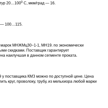
0
атур 20…100
С, мкм/град — 16.
пластины
АК5, АК5
Сплав 60
Церий
Д16чАТ,
ПОССу 3
Напаиваемые
АК6, АК6
Сплав 70
Эрбий
е — 100…115.
пластины
Д19ЧТ
ПОССу 1
АК7
Сплав 70
ра марок МНЖМц30−1-1, МН19. по экономически
ПОССу 2
ыми скидками. Поставщик гарантирует
АК8
Сплав 70
ена наилучшая в данном сегменте проката.
АМГ2
9 у поставщика КМЗ можно по доступной цене. Цена
ть круг, проволоку, трубу, из мельхиора любой марки
АМГ3Н
АМГ5, А