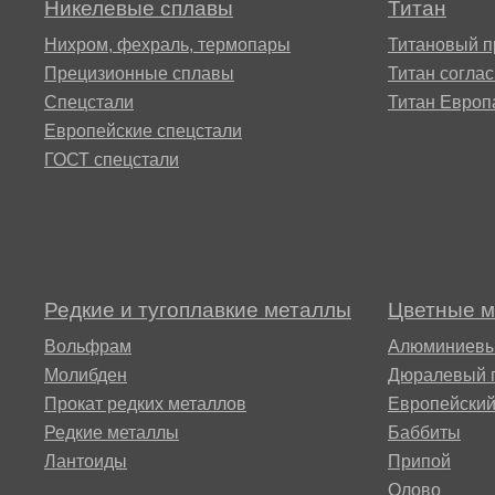
Никелевые сплавы
Титан
Alloy 59
ХН73МБТЮ-вд
Сплав
Сплав 52Н
15Х16Н2
Нихром, фехраль, термопары
Титановый п
ВТ22
Прецизионные сплавы
Титан согла
Хастеллой B2®
ХН75МБТЮ,
Спецстали
Титан Европ
Инконель 625
Сплав 68НХВКТЮ
15Х1М1Ф
Европейские спецстали
Сплав
ВТ23
ГОСТ спецстали
Хастеллой c22
ХН77ТЮ,
Сплав 79НМ
15Х5М
ЭИ437А
ВТ25,
Хастеллой Х®
ВТ25у
Сплав 80НМ
18Х12ВМ
ХН77ТЮР,
Редкие и тугоплавкие металлы
Цветные 
Хайнс 188®
Nimonic 80a
Сплав 2B
Сплав 80НХС
Вольфрам
Алюминиевы
20Х1М1Ф
Молибден
Дюралевый 
Хайнс 25®
ХН78Т труба
Прокат редких металлов
Европейски
Сплав 3М
20Х3МВФ
Редкие металлы
Баббиты
Лантоиды
Припой
Waspalloy®
ХН80ТБЮ,
Олово
Сплав 5В