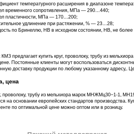
фициент температурного расширения в диапазоне темпер
М3
я ножей
ел временного сопротивления, МПа — 290…440;
БрАМц9-2
ЛО62-1
ел пластичности, МПа — 170…200;
ительное удлинение при растяжении, % — 23…28;
95Х18
ость по Бринеллю, НВ в исходном состоянии, НВ, не боле
0М15
БрОФ6.5-0.15
Латунь Л63
М2Т
90Х18МФ
Б,
БрАЖН10-4-4
Латунь Л96
КМЗ предлагает купить круг, проволоку, трубу из мельхио
Н10Б
ене. Постоянные клиенты могут воспользоваться дисконтн
ную доставку продукции по любому указанному адресу,. Ц
Б
БрБНТ 1.9
а, цена
3Т3МР
г, проволоку, трубу из мельхиора марок МНЖМц30−1-1, МН1
БрАЖ9-4
я на основании европейских стандартов производства. Купи
енте по оптимальной цене можно оптом или в розницу.
Н4Т
БрНБТ
В2МФ