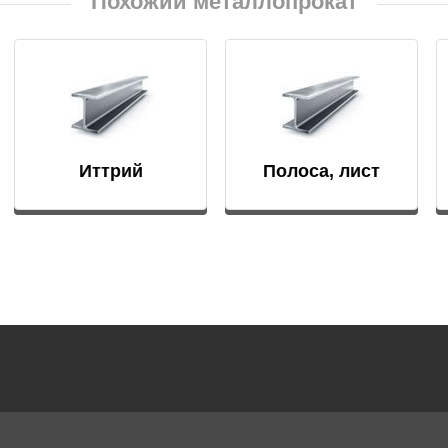
Похожий металлопрокат
БрКд1
НД
БрАЖНМц9-4-4-1
Н4
БрАЖМц10-3-1,5
Иттрий
Полоса, лист
В2МФ
БрОЦС5-5-5,
ОЦС555
АМ3
БрОЦСН3-7-5-1
МВФАБ
БрОЦС4-4-2.5
Н2МВФАБ