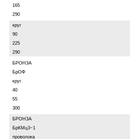
165
290
круг
90
225
290
БРОНЗА
БрОФ
круг
40
55
300
БРОНЗА
БрКМц3−1
проволока