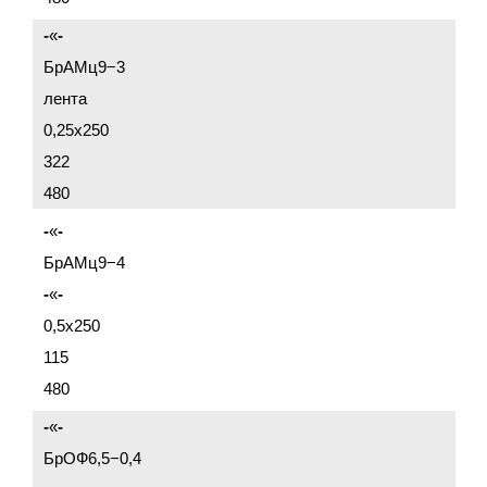
-
«
-
БрАМц9−3
лента
0,25x250
322
480
-
«
-
БрАМц9−4
-
«
-
0,5x250
115
480
-
«
-
БрОФ6,5−0,4