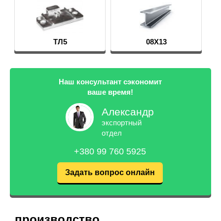
08Х13
Гафний
Наш консультант сэкономит
ваше время!
Александр
экспортный
отдел
+380 99 760 5925
Задать вопрос онлайн
производство