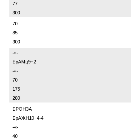
77
300
70
85
300
-
«
-
БрАМц9−2
-
«
-
70
175
280
БРОНЗА
БрАЖН10−4-4
-
«
-
40