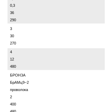
0,3
36
290
3
30
270
4
12
480
БРОНЗА
БрАМц9−2
проволока
2
400
480