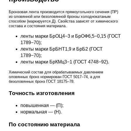
Бронзовая лента производится прямоугольного сечения (ПР)
из оловянной или безоловянной бронзы холоднокатаным
способом (маркируется Д). Свойства зависят от химического
состава и состояния материала.
ленты марки БрОЦ4−3 и БрОФ6,5−0,15 (ГОСТ
1789−70);
ленты марки БрБНТ1,9 и БрБ2 (ГОСТ
1789−70);
ленты марки БрКМц3−1 (ГОСТ 4748−92).
Химический состав для обрабатываемых давлением
оловянных бронз нормирован
ГОСТ 5017–74
, а для
безоловянных бронз
ГОСТ 18175–78
.
Точность изготовления
повышенная — (П);
нормальная — (Н).
По состоянию материала