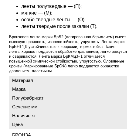
ленты полутвердые — (П);
мягкие — (М);
особо твердые ленты — (О);
ленты твердые после закалки (Т).
Бронзовая лента марки БрБ2 (легированная бериллием) имеет
высокую прочность, износостойкость, упругость. Лента марки
БрБНТ1,9 устойчивостью к коррозии, термостойка. Такие
ленты хорошо поддаются обработке давлением, легко режутся
и свариваются. Лента марки БрКМц3−1 отличается
повышенной химической стойкостью, упругостью. Оловянные
бронзы (маркированные БрОФ) легко поддаются обработке
давлением, пластичны.
Материал
Марка
Полуфабрикат
Сечение мм
Наличие кг
Цена
БРОНЗА