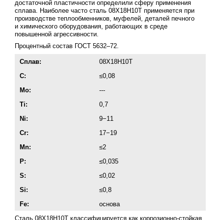
достаточной пластичности определили сферу применения
сплава. Наиболее часто сталь 08Х18Н10Т применяется при
производстве теплообменников, муфелей, деталей печного
и химического оборудования, работающих в среде
повышенной агрессивности.
Процентный состав
ГОСТ 5632–72
.
Сплав:
08Х18Н10Т
C:
≤0,08
Mo:
---
Ti:
0,7
Ni:
9−11
Cr:
17−19
Mn:
≤2
P:
≤0,035
S:
≤0,02
Si:
≤0,8
Fe:
основа
Сталь 08Х18Н10Т классифицируется как коррозионно-стойкая