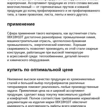
жаропрочная. Ассортимент продукции из этого сплава весьма
многочисленный — от горячекатаных прутков и кованой
продукции до колец профилированного и не профилированного
типа, а также проволоки, листа, ленты и много другого.
применение
Сфера применения такого материала, как аустенитная сталь
08Х18Н10Т достаточно разнообразна: промышленная химия,
машиностроительная отрасль, целлюлозно-бумажная
промышленность, энергетический комплекс. Хорошая
свариваемость позволяет производить из этой стали сварные
конструкции, работающие при высокой температуре
в агрессивной среде: теплообменники, деталей печного
и химического оборудования.
купить по оптимальной цене
Неизменно высокое качество продукции из хромоникелевых
сталей и большой выбор полуфабрикатов различных
типоразмеров поможет реализовать любые производственные
задачи. Приемлемая цена на и широкий ассортимент
продукции, сделают вашу покупку максимально удобной
и комфортной. Полное соответствие требованиям нормативной
документации на изделия марки 08Х18Н10Т обеспечит
надежность и долговечность работы всего комплекса