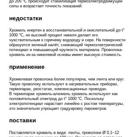
до 205 °C происходит стабилизация термоэлектродвижущей
силы и возрастает точность показаний.
недостатки
Хромель инертен в восстановительной и окислительной до t°
1000 °C, но высокий процент никеля делает его
чувствительным к горячему водороду и сере. На поверхности
образуется зеленый налёт, снижающий термоэлектрический
потенциал и повышающий хрупкость материала. Проволока-
хромель из-за никелевой основы имеет высокую стоимость.
применение
Хромелевая проволока более популярна, чем лента или круг.
Такую проволоку используют в нагревательных приборах,
термопарах, реостатах, компенсационных проводах.
В термопарах хромель-алюмель хромель используют как
положительный электрод до t° 1000 °C. Поскольку
электропотенциал нарастает линейно с ростом температуры,
это значительно упрощает градуировку пирометров.
поставки
Поставляется хромель в виде: ленты, проволоки Ø 0,1−12