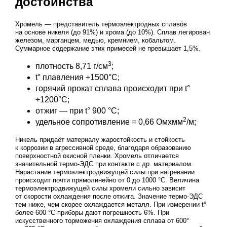
достоинства
Хромель — представитель термоэлектродных сплавов
на основе никеля (до 91%) и хрома (до 10%). Сплав легирован
железом, марганцем, медью, кремнием, кобальтом.
Суммарное содержание этих примесей не превышает 1,5%.
3
плотность 8,71 г/см
;
t° плавления +1500°С;
горячий прокат сплава происходит при t°
+1200°С;
отжиг — при t° 900 °C;
2
удельное сопротивление = 0,66 Омxмм
/м;
Никель придаёт материалу жаростойкость и стойкость
к коррозии в агрессивной среде, благодаря образованию
поверхностной окисной пленки. Хромель отличается
значительной термо-ЭДС при контакте с др. материалом.
Нарастание термоэлектродвижущей силы при нагревании
происходит почти прямолинейно от 0 до 1000 °C. Величина
термоэлектродвижущей силы хромели сильно зависит
от скорости охлаждения после отжига. Значение термо-ЭДС
тем ниже, чем скорее охлаждается металл. При измерении t°
более 600 °C приборы дают погрешность 6%. При
искусственного торможения охлаждения сплава от 600°