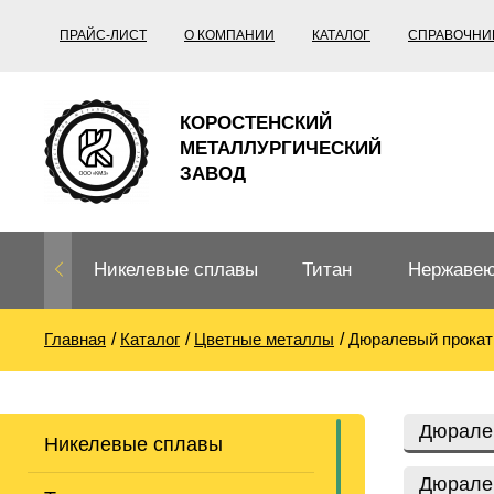
ПРАЙС-ЛИСТ
О КОМПАНИИ
КАТАЛОГ
СПРАВОЧНИ
КОРОСТЕНСКИЙ
МЕТАЛЛУРГИЧЕСКИЙ
ЗАВОД
Никелевые сплавы
Титан
Нержавею
Главная
Каталог
Цветные металлы
Дюралевый прокат
Нихром, фехраль,
Титановый
Нержавею
термопары
прокат
Труба не
Жаропроч
Дюрале
Никелевые сплавы
Нихром
Прецизионные
Титановая
Титан
сплавы
труба
согласно
Дюрале