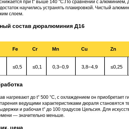
3М2Т
Leaded Brasses
снижается при t° выше 140 °C.По сравнении с алюминием,
ющий
Литье из бронзы
Beryllium Copper С17200
Монель 400®,
Медный лист
Лента, фольга
достаток научились устранять плакировкой. Чистый алюмин
МНЖМц28-2.5-1.5
32760
БФ
Р9
ким слоем.
Т,
Red brass
ный состав дюралюминия Д16
Втулка из бронзы
Cadmium Copper
Медный
Лист, плита
Монель 405®, Сплав 405
шестигранник
32750
я сталь
Semi-red brass
ющая
БрБ2
Chromium Copper
Латунный
Fe
Cr
Mn
Cu
Zn
я
бериллиевая
Монель 500®, Сплав 500
М1 медь
шестигранник
 ЭИ645
, ЭП53
Н5
С
а
бронза
≤0,5
≤0,1
0,3−0,9
3,8−4,9
≤0,25
Copper Tin
Copper Ti
Нейзильбер МНЦ15-20
М2 медь
Квадрат из
6АГ6Ф
С
5Х2МНФ
5АМ6
БрКМц3-1
латуни
работка
ПАНЧ-11
М3 медь
Nickel silve
Д2Т
Д
ав нагревают до t° 500 °C, с охлаждением он приобретает 
7Т
БрХ, БрХ1
ЛС59-1
тарения ведущими характеристиками дюраля становятся тве
ыдержки и рабочая t° до 100 градусов Цельсия. Для искусс
5М3Т
МА
ремени — значительно меньше.
, 04х19н9
БрХЦр, БрХЦрТ
ЛОК59-1-0,3
ик, цена