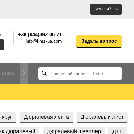
РУССКИЙ
+38 (044)392-06-71
:
info@kmz-ua.com
Задать вопрос
сплавы
Редкие и тугоплавкие металлы
Цветные
Вольфрам
Молибден
Алюмин
прокат
лавы
Труба, трубка
Прокат редких металлов
Молибденовая
 круг
Дюралевая лента
Дюралевый лист
вольфрамовая
труба, трубка
Алюмини
Дюралев
труба
прокат
ик дюралевый
Дюралевый швеллер
Д1Т