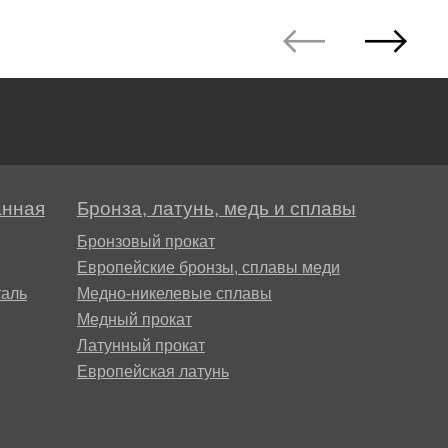
АМГ5Н
АМГ61
АМГ6Н
анная
Бронза, латунь, медь и сплавы
АМЦ
Бронзовый прокат
Европейские бронзы, сплавы меди
В65
аль
Медно-никелевые сплавы
Медный прокат
Латунный прокат
В95
Европейская латунь
ВД1АМ