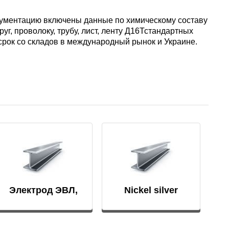
пластины
АК5, АК5
Сплав 60
Церий
кументацию включены данные по химическому составу
Д16чАТ,
г, проволоку, трубу, лист, ленту Д16Тстандартных
ПОССу 3
срок со складов в международный рынок и Украине.
Напаиваемые
АК6, АК6
Сплав 70
Эрбий
пластины
Д19ЧТ
ПОССу 1
АК7
Сплав 70
ПОССу 2
АК8
Сплав 70
АМГ2
АМГ3Н
Электрод ЭВЛ,
Nickel silver
ЭВИ, ВА
АМГ5, А