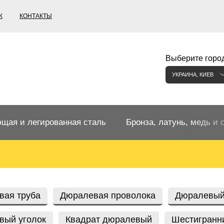
К
КОНТАКТЫ
Выберите город
УКРАИНА, КИЕВ
щая и легированная сталь
Бронза, латунь, медь и 
щий прокат
Бронзовый прокат
ржавеющая
ная нержавеющая сталь
Бронзовая труба
Европейские бронзы, сп
вая труба
Дюралевая проволока
Дюралевый
меди
вый уголок
Квадрат дюралевый
Шестигранн