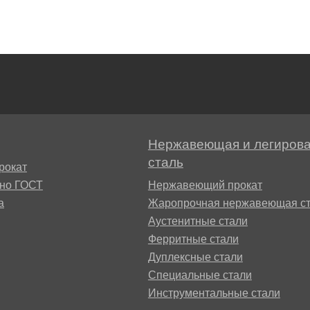
БрКд1
НД
БрАЖНМц9-4-4-1
Н4
БрАЖМц10-3-1,5
В2МФ
Нержавеющая и легиров
БрОЦС5-5-5,
сталь
рокат
ОЦС555
сно ГОСТ
Нержавеющий прокат
АМ3
а
Жаропрочная нержавеющая ст
БрОЦСН3-7-5-1
Аустенитные стали
МВФАБ
Ферритные стали
Дуплексные стали
БрОЦС4-4-2.5
Специальные стали
Н2МВФАБ
Инструментальные стали