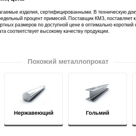
М3
я ножей
агаемые изделия, сертифицированными. В техническую до
БрАМц9-2
ЛО62-1
редельный процент примесей. Поставщик КМЗ, поставляет кру
ртных размеров по доступной цене в оптимально короткий 
95Х18
та соответствует высокому качеству продукции.
0М15
БрОФ6.5-0.15
Латунь Л63
М2Т
90Х18МФ
Б,
БрАЖН10-4-4
Латунь Л96
Похожий металлопрокат
Н10Б
Б
БрБНТ 1.9
3Т3МР
БрАЖ9-4
Н4Т
Нержавеющий
Гольмий
БрНБТ
пруток
В2МФ