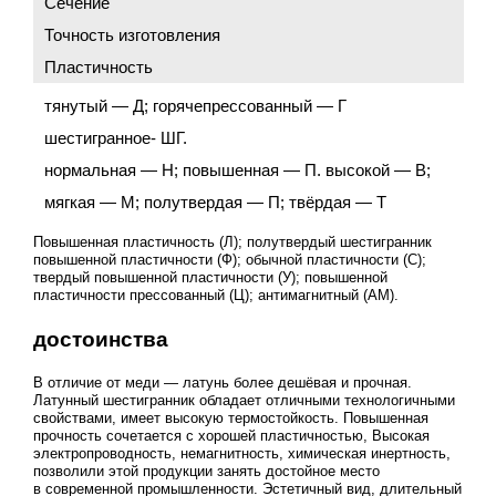
Сечение
Точность изготовления
Пластичность
тянутый — Д; горячепрессованный — Г
шестигранное- ШГ.
нормальная — Н; повышенная — П. высокой — В;
мягкая — М; полутвердая — П; твёрдая — Т
Повышенная пластичность (Л); полутвердый шестигранник
повышенной пластичности (Ф); обычной пластичности (С);
твердый повышенной пластичности (У); повышенной
пластичности прессованный (Ц); антимагнитный (АМ).
достоинства
В отличие от меди — латунь более дешёвая и прочная.
Латунный шестигранник обладает отличными технологичными
свойствами, имеет высокую термостойкость. Повышенная
прочность сочетается с хорошей пластичностью, Высокая
электропроводность, немагнитность, химическая инертность,
позволили этой продукции занять достойное место
в современной промышленности. Эстетичный вид, длительный