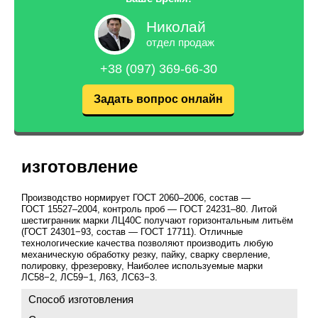
Николай
отдел продаж
+38 (097) 369-66-30
Задать вопрос онлайн
изготовление
Производство нормирует
ГОСТ 2060–2006
, состав —
ГОСТ 15527–2004
, контроль проб —
ГОСТ 24231–80
. Литой
шестигранник марки ЛЦ40С получают горизонтальным литьём
(ГОСТ 24301−93, состав —
ГОСТ 17711
). Отличные
технологические качества позволяют производить любую
механическую обработку резку, пайку, сварку сверление,
полировку, фрезеровку, Наиболее используемые марки
ЛС58−2, ЛС59−1, Л63, ЛС63−3.
Способ изготовления