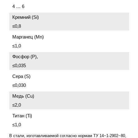
4 … 6
Кремний (Si)
≤0,8
Марганец (Mn)
≤1,0
Фосфор (P),
≤0,035
Сера (S)
≤0,030
Медь (Cu)
≤2,0
Титан (Ti)
≤1,0
В стали, изготавливаемой согласно нормам ТУ 14−1-2902−80,