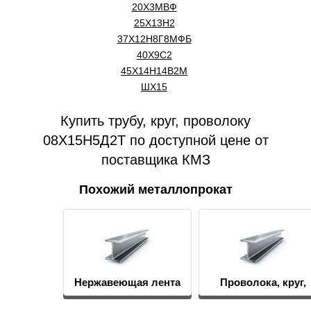
20Х3МВФ
25Х13Н2
37Х12Н8Г8МФБ
40Х9С2
45Х14Н14В2М
ШХ15
Купить трубу, круг, проволоку
08Х15Н5Д2Т по доступной цене от
поставщика КМЗ
Похожий металлопрокат
Нержавеющая лента
Проволока, круг,
пруток