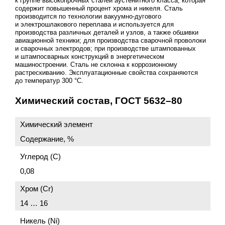
к группе высокопрочных сталей аустенитного класса, которая
содержит повышенный процент хрома и никеля. Сталь
производится по технологии вакуумно-дугового
и электрошлакового переплава и используется для
производства различных деталей и узлов, а также обшивки
авиационной техники; для производства сварочной проволоки
и сварочных электродов; при производстве штампованных
и штампосварных конструкций в энергетическом
машиностроении. Сталь не склонна к коррозионному
растрескиванию. Эксплуатационные свойства сохраняются
до температур 300 °C.
Химический состав,
ГОСТ 5632–80
Химический элемент
Содержание, %
Углерод (С)
0,08
Хром (Cr)
14 … 16
Никель (Ni)