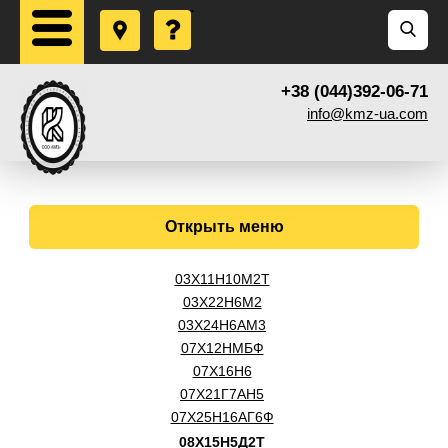
+38 (044)392-06-71
info@kmz-ua.com
Открыть меню
03Х11Н10М2Т
03Х22Н6М2
03Х24Н6АМ3
07Х12НМБФ
07Х16Н6
07Х21Г7АН5
07Х25Н16АГ6Ф
08Х15Н5Д2Т