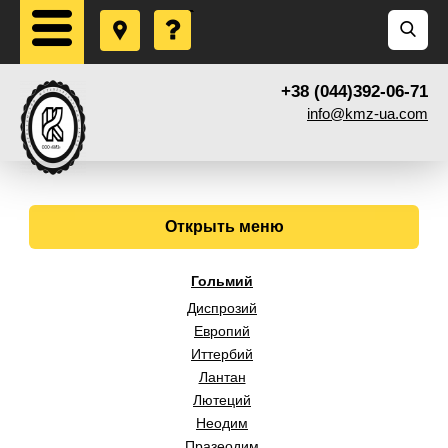
+38 (044)392-06-71
info@kmz-ua.com
Открыть меню
Гольмий
Диспрозий
Европий
Иттербий
Лантан
Лютеций
Неодим
Празеодим