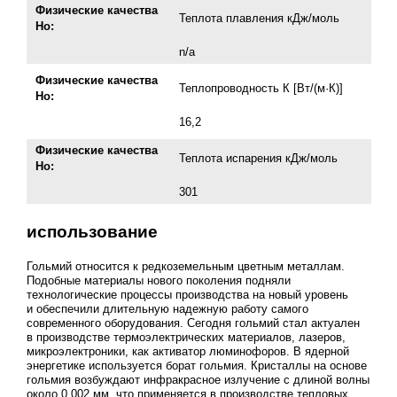
Физические качества
Теплота плавления кДж/моль
Но:
n/а
Физические качества
Теплопроводность К [Вт/(м·К)]
Но:
16,2
Физические качества
Теплота испарения кДж/моль
Но:
301
использование
Гольмий относится к редкоземельным цветным металлам.
Подобные материалы нового поколения подняли
технологические процессы производства на новый уровень
и обеспечили длительную надежную работу самого
современного оборудования. Сегодня гольмий стал актуален
в производстве термоэлектрических материалов, лазеров,
микроэлектроники, как активатор люминофоров. В ядерной
энергетике используется борат гольмия. Кристаллы на основе
гольмия возбуждают инфракрасное излучение с длиной волны
около 0,002 мм, что применяется в производстве тепловых