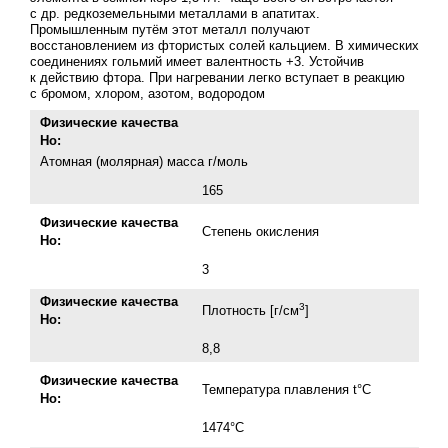
с др. редкоземельными металлами в апатитах.
Промышленным путём этот металл получают
восстановлением из фтористых солей кальцием. В химических
соединениях гольмий имеет валентность +3. Устойчив
к действию фтора. При нагревании легко вступает в реакцию
с бромом, хлором, азотом, водородом
Физические качества
Но:
Атомная (молярная) масса г/моль
165
Физические качества
Степень окисления
Но:
3
Физические качества
3
Плотность [г/cм
]
Но:
8,8
Физические качества
Температура плавления t°С
Но:
1474°С