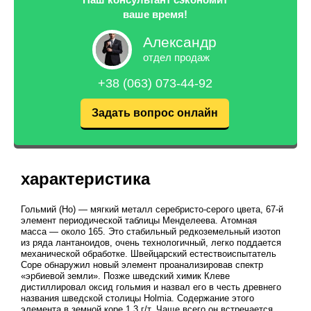
ваше время!
Александр
отдел продаж
+38 (063) 073-44-92
Задать вопрос онлайн
характеристика
Гольмий (Но) — мягкий металл серебристо-серого цвета, 67-й
элемент периодической таблицы Менделеева. Атомная
масса — около 165. Это стабильный редкоземельный изотоп
из ряда лантаноидов, очень технологичный, легко поддается
механической обработке. Швейцарский естествоиспытатель
Соре обнаружил новый элемент проанализировав спектр
«эрбиевой земли». Позже шведский химик Клеве
дистиллировал оксид гольмия и назвал его в честь древнего
названия шведской столицы Holmia. Содержание этого
элемента в земной коре 1,3 г/т. Чаще всего он встречается