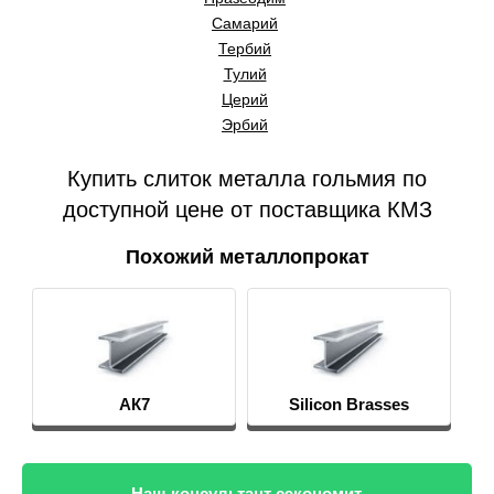
Самарий
Тербий
Тулий
Церий
Эрбий
Купить слиток металла гольмия по
доступной цене от поставщика КМЗ
Похожий металлопрокат
АК7
Silicon Brasses
Наш консультант сэкономит