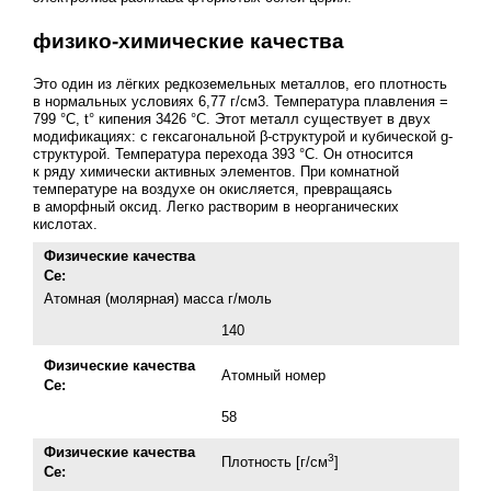
физико-химические качества
Это один из лёгких редкоземельных металлов, его плотность
в нормальных условиях 6,77 г/см3. Температура плавления =
799 °C, t° кипения 3426 °C. Этот металл существует в двух
модификациях: с гексагональной β-структурой и кубической g-
структурой. Температура перехода 393 °C. Он относится
к ряду химически активных элементов. При комнатной
температуре на воздухе он окисляется, превращаясь
в аморфный оксид. Легко растворим в неорганических
кислотах.
Физические качества
Се:
Атомная (молярная) масса г/моль
140
Физические качества
Атомный номер
Се:
58
Физические качества
3
Плотность [г/cм
]
Се: