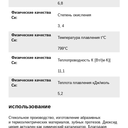
6,8
Физические качества
Степень окисления
Се:
3, 4
Физические качества
Температура плавления t°С
Се:
799°С
Физические качества
Теплопроводность К [Вт/(м·К)]
Се:
11,1
Физические качества
Теплота плавления кДж/моль
Се:
5,2
использование
Стекольное производство, изготовление абразивных
и термоэлектрических материалов, зубных протезов. Диоксид
церия актуален как химический катализатор. Благодаря