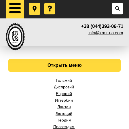
+38 (044)392-06-71
info@kmz-ua.com
Открыть меню
Гольмий
Диспрозий
Европий
Иттербий
Лантан
Лютеций
Неодим
Празеодим