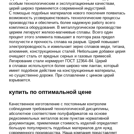
особым технологическим и эксплуатационным качествам,
церий широко применяется современной индустрией.
С помощью подобных материалов нового поколения появилась
возможность усовершенствовать технологические процессы
производства и обеспечить более надежную работу всего
комплекса оборудования. В металлургическом производстве
церием легируют железо-магниевые сплавы. Всего один
процент этого элемента повышает в полтора раза предел
ползучести и прочность сплава на разрыв. Церий повышает
электропроводность и измельчает зерно сплавов меди, титана,
алюминия, конструкционных сталей. Небольшие добавки церия
очищают сталь от вредных серных и газовых примесей.
Легирование стали нормирует
ГОСТ 12364–84
. Церий
в сплавах используется более широко чем лантан, который
имеет подобное действие на конструкционные материалы,
но существенно дороже. При сплавлении с цинком церий
взрывается.
купить по оптимальной цене
Качественное изготовление с постоянным контролем
соблюдения требований технологической дисциплины,
абсолютное соответствие полуфабрикатов на основе
редкоземельных металлов всем пунктам нормативной
документации, приемлемая стоимость изделий определяет
большую популярность подобных материалов для нужд
современного производства. Наша компания представляет