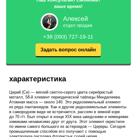
ваше время!
Алексей
отдел продаж
+38 (093) 727-19-11
Задать вопрос онлайн
характеристика
Церий (Се) — мягкий светло-серого цвета серебристый
металл, 58-й элемент периодической таблицы Менделеева.
Атомная масса — около 140. Это редкоземельный элемент
из ряда лантаноидов. Как и другие редкоземельные элементы
в самородном виде не встречается, рассеян в земной коре
до 70 г/т. Был открыт в конце XIX века шведскими и немецкими
химиками независимо друг от друга. Этот элемент окрестили
по имени самого большого из астероидов — Цереры. Сегодня
промышленным способом его получают с помощью
электролиза расплава фтористых солей церия.