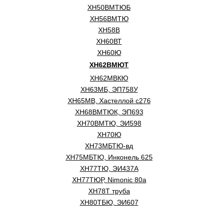
ХН50ВМТЮБ
ХН56ВМТЮ
ХН58В
ХН60ВТ
ХН60Ю
ХН62ВМЮТ
ХН62МВКЮ
ХН63МБ, ЭП758У
ХН65МВ, Хастеллой c276
ХН68ВМТЮК, ЭП693
ХН70ВМТЮ, ЭИ598
ХН70Ю
ХН73МБТЮ-вд
ХН75МБТЮ, Инконель 625
ХН77ТЮ, ЭИ437А
ХН77ТЮР, Nimonic 80a
ХН78Т труба
ХН80ТБЮ, ЭИ607