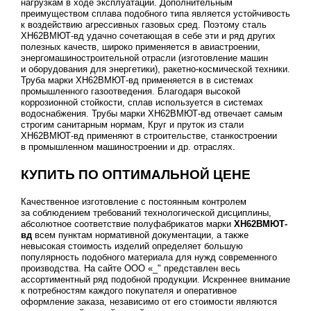
нагрузкам в ходе эксплуатации. Дополнительным
преимуществом сплава подобного типа является устойчивость
к воздействию агрессивных газовых сред. Поэтому сталь
ХН62ВМЮТ-вд удачно сочетающая в себе эти и ряд других
полезных качеств, широко применяется в авиастроении,
энергомашиностроительной отрасли (изготовление машин
и оборудования для энергетики), ракетно-космической техники.
Труба марки ХН62ВМЮТ-вд применяется в в системах
промышленного газоотведения. Благодаря высокой
коррозионной стойкости, сплав используется в системах
водоснабжения. Трубы марки ХН62ВМЮТ-вд отвечает самым
строгим санитарным нормам, Круг и пруток из стали
ХН62ВМЮТ-вд применяют в строительстве, станкостроении
в промышленном машиностроении и др. отраслях.
КУПИТЬ ПО ОПТИМАЛЬНОЙ ЦЕНЕ
Качественное изготовление с постоянным контролем
за соблюдением требований технологической дисциплины,
абсолютное соответствие полуфабрикатов марки
ХН62ВМЮТ-
вд
всем пунктам нормативной документации, а также
невысокая стоимость изделий определяет большую
популярность подобного материала для нужд современного
производства. На сайте ООО «_" представлен весь
ассортиментный ряд подобной продукции. Искреннее внимание
к потребностям каждого покупателя и оперативное
оформление заказа, независимо от его стоимости являются