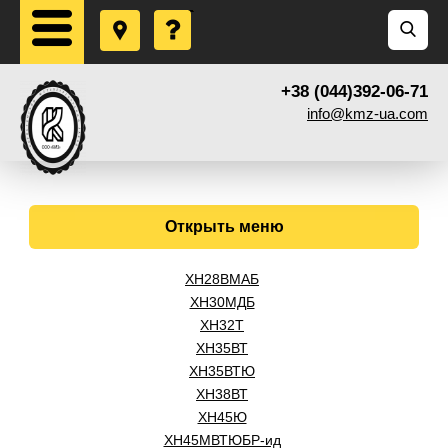
+38 (044)392-06-71
info@kmz-ua.com
Открыть меню
ХН28ВМАБ
ХН30МДБ
ХН32Т
ХН35ВТ
ХН35ВТЮ
ХН38ВТ
ХН45Ю
ХН45МВТЮБР-ид