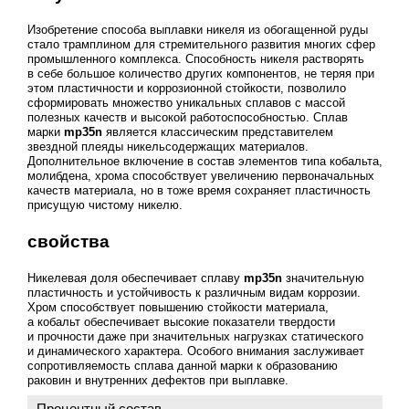
Изобретение способа выплавки никеля из обогащенной руды
стало трамплином для стремительного развития многих сфер
промышленного комплекса. Способность никеля растворять
в себе большое количество других компонентов, не теряя при
этом пластичности и коррозионной стойкости, позволило
сформировать множество уникальных сплавов с массой
полезных качеств и высокой работоспособностью. Сплав
марки
mp35n
является классическим представителем
звездной плеяды никельсодержащих материалов.
Дополнительное включение в состав элементов типа кобальта,
молибдена, хрома способствует увеличению первоначальных
качеств материала, но в тоже время сохраняет пластичность
присущую чистому никелю.
свойства
Никелевая доля обеспечивает сплаву
mp35n
значительную
пластичность и устойчивость к различным видам коррозии.
Хром способствует повышению стойкости материала,
а кобальт обеспечивает высокие показатели твердости
и прочности даже при значительных нагрузках статического
и динамического характера. Особого внимания заслуживает
сопротивляемость сплава данной марки к образованию
раковин и внутренних дефектов при выплавке.
Процентный состав