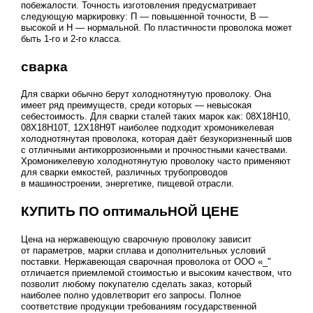
побежалости. Точность изготовления предусматривает
следующую маркировку: П — повышенной точности, В —
высокой и Н — нормальной. По пластичности проволока может
быть 1-го и 2-го класса.
сварка
Для сварки обычно берут холоднотянутую проволоку. Она
имеет ряд преимуществ, среди которых — невысокая
себестоимость. Для сварки сталей таких марок как: 08Х18Н10,
08Х18Н10Т, 12Х18Н9Т наиболее подходит хромоникелевая
холоднотянутая проволока, которая даёт безукоризненный шов
с отличными антикоррозионными и прочностными качествами.
Хромоникелевую холоднотянутую проволоку часто применяют
для сварки емкостей, различных трубопроводов
в машиностроении, энергетике, пищевой отрасли.
КУПИТЬ ПО оптимальНОЙ ЦЕНЕ
Цена на нержавеющую сварочную проволоку зависит
от параметров, марки сплава и дополнительных условий
поставки. Нержавеющая сварочная проволока от ООО «_"
отличается приемлемой стоимостью и высоким качеством, что
позволит любому покупателю сделать заказ, который
наиболее полно удовлетворит его запросы. Полное
соответствие продукции требованиям государственной