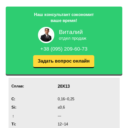
Наш консультант сэкономит
ваше время!
Виталий
отдел продаж
+38 (095) 209-60-73
Задать вопрос онлайн
20X13
Сплав:
C:
0,16−0,25
Si:
≤0,6
:
---
Ti:
12−14