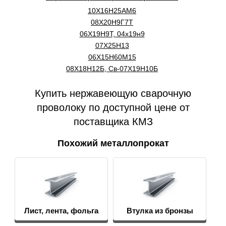
10Х16Н25АМ6
08Х20Н9Г7Т
06Х19Н9Т, 04х19н9
07Х25Н13
06Х15Н60М15
08Х18Н12Б, Св-07Х19Н10Б
Купить нержавеющую сварочную
проволоку по доступной цене от
поставщика КМЗ
Похожий металлопрокат
Лист, лента, фольга
Втулка из бронзы