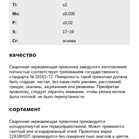
Ti:
≤2
Mn:
≤0,035
P:
≤0,02
S:
17−19
Cr:
основа
качество
Сварочная нержавеющая проволока заводского изготовления
полностью соответствует требованиям государственного
стандарта № 18143−72. Поверхность такой проволоки должна
быть гладкая, чистая, без каких-либо раковин, расслоений,
трещин, окалины, загрязнения или ржавчины. Приобретая
проволоку, следует обратить внимание, чтобы увязка мотков
была плотной, не было перепутанности.
сортамент
Сварочная нержавеющая проволока производится
холоднотянутой или термообработанной. Может применятся
светлый или оскидированный отжиг. Проволока марки
12Х18Н10Т производится без поверхностных окислов и цветов