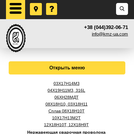
+38 (044)392-06-71
info@kmz-ua.com
Открыть меню
03Х17Н14М3
04Х19Н11М3, 316L
06ХН28МДТ
08Х18Н10, 03Х18Н11
Сплав 08Х18Н10Т
10Х17Н13М2Т
12Х18Н10Т, 12Х18Н9Т
Нержавеющая сварочная проволока