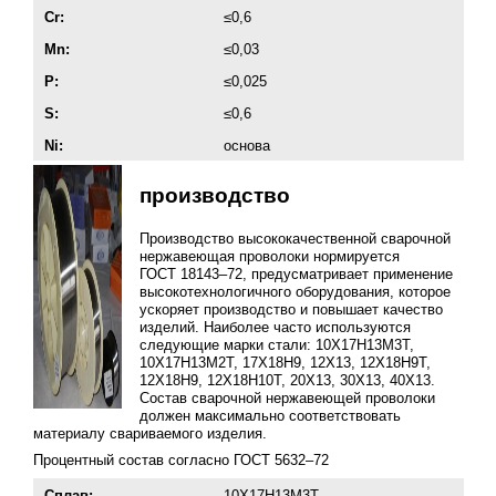
Cr:
≤0,6
Mn:
≤0,03
P:
≤0,025
S:
≤0,6
Ni:
основа
производство
Производство высококачественной сварочной
нержавеющая проволоки нормируется
ГОСТ 18143–72
, предусматривает применение
высокотехнологичного оборудования, которое
ускоряет производство и повышает качество
изделий. Наиболее часто используются
следующие марки стали: 10Х17Н13М3Т,
10Х17Н13М2Т, 17Х18Н9, 12Х13, 12Х18Н9Т,
12Х18Н9, 12Х18Н10Т, 20Х13, 30Х13, 40Х13.
Состав сварочной нержавеющей проволоки
должен максимально соответствовать
материалу свариваемого изделия.
Процентный состав согласно
ГОСТ 5632–72
Сплав:
10Х17Н13М3Т