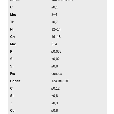
C:
≤0,1
Mo:
3−4
Ti:
≤0,7
Ni:
12−14
Cr:
16−18
Mn:
3−4
P:
≤0,035
S:
≤0,02
Si:
≤0,8
Fe:
основа
Сплав:
12Х18Н10Т
C:
≤0,12
Si:
≤0,8
:
≤0,3
Cu:
≤0,8