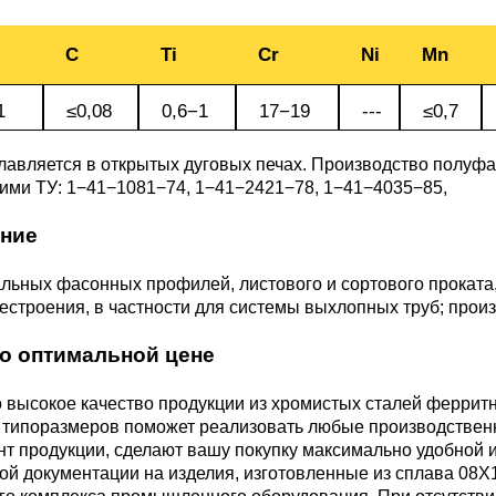
3М2Т
Leaded Brasses
ющий
Литье из бронзы
Beryllium Copper С17200
Монель 400®,
Медный лист
Лента, фольга
МНЖМц28-2.5-1.5
32760
БФ
Р9
C
Ti
Cr
Ni
Mn
Т,
Red brass
Втулка из бронзы
Cadmium Copper
Медный
Лист, плита
1
≤0,08
0,6−1
17−19
---
≤0,7
Монель 405®, Сплав 405
шестигранник
32750
я сталь
Semi-red brass
лавляется в открытых дуговых печах. Производство полуф
ющая
БрБ2
Chromium Copper
Латунный
ими ТУ: 1−41−1081−74, 1−41−2421−78, 1−41−4035−85,
я
бериллиевая
Монель 500®, Сплав 500
М1 медь
шестигранник
 ЭИ645
, ЭП53
Н5
С
а
бронза
ние
Copper Tin
Copper Ti
Нейзильбер МНЦ15-20
М2 медь
Квадрат из
льных фасонных профилей, листового и сортового проката
6АГ6Ф
С
5Х2МНФ
строения, в частности для системы выхлопных труб; прои
5АМ6
БрКМц3-1
латуни
по оптимальной цене
ПАНЧ-11
М3 медь
Nickel silve
Д2Т
Д
7Т
БрХ, БрХ1
ЛС59-1
 высокое качество продукции из хромистых сталей феррит
 типоразмеров поможет реализовать любые производствен
5М3Т
МА
нт продукции, сделают вашу покупку максимально удобной 
, 04х19н9
БрХЦр, БрХЦрТ
ЛОК59-1-0,3
ой документации на изделия, изготовленные из сплава 08