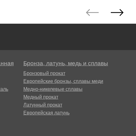
АМГ5Н
АМГ61
АМГ6Н
анная
Бронза, латунь, медь и сплавы
АМЦ
Бронзовый прокат
Европейские бронзы, сплавы меди
В65
аль
Медно-никелевые сплавы
Медный прокат
Латунный прокат
В95
Европейская латунь
ВД1АМ