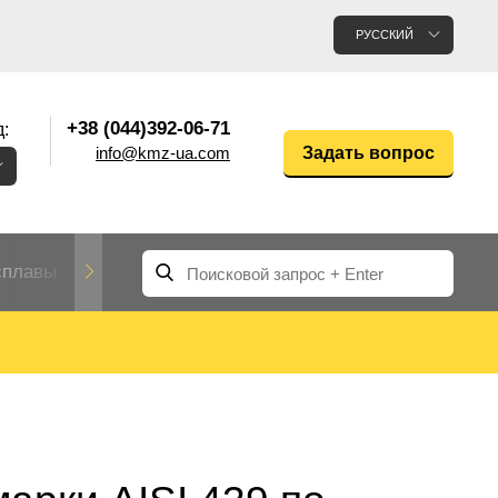
РУССКИЙ
+38 (044)392-06-71
:
info@kmz-ua.com
Задать вопрос
сплавы
Редкие и тугоплавкие металлы
Цветные
Вольфрам
Молибден
Алюмин
прокат
лавы
Труба, трубка
Прокат редких металлов
Молибденовая
вольфрамовая
труба, трубка
Алюмини
Дюралев
труба
прокат