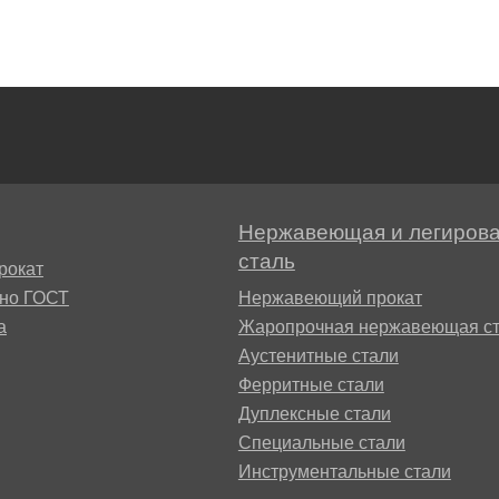
БрКд1
НД
БрАЖНМц9-4-4-1
Н4
БрАЖМц10-3-1,5
В2МФ
Нержавеющая и легиров
БрОЦС5-5-5,
сталь
рокат
ОЦС555
сно ГОСТ
Нержавеющий прокат
АМ3
а
Жаропрочная нержавеющая ст
БрОЦСН3-7-5-1
Аустенитные стали
МВФАБ
Ферритные стали
Дуплексные стали
БрОЦС4-4-2.5
Специальные стали
Н2МВФАБ
Инструментальные стали