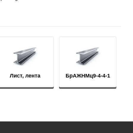
АМГ5Н
АМГ61
АМГ6Н
АМЦ
Лист, лента
БрАЖНМц9-4-4-1
В65
В95
ВД1АМ