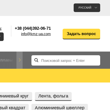
РУССКИЙ
+38 (044)392-06-71
:
info@kmz-ua.com
Задать вопрос
сплавы
Редкие и тугоплавкие металлы
Цветные
Вольфрам
Молибден
Алюмин
прокат
лавы
Труба, трубка
Прокат редких металлов
Молибденовая
нииевый круг
Лента, фольга
вольфрамовая
труба, трубка
Алюмини
Дюралев
труба
прокат
вый квадрат
Алюминиевый швеллер