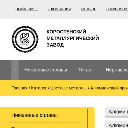
ПРАЙС-ЛИСТ
О КОМПАНИИ
КАТАЛОГ
СПРАВОЧНИ
КОРОСТЕНСКИЙ
МЕТАЛЛУРГИЧЕСКИЙ
ЗАВОД
Никелевые сплавы
Титан
Нержавею
Главная
Каталог
Цветные металлы
Алюминиевый про
Нихром, фехраль,
Титановый
Нержавею
термопары
прокат
Труба не
Жаропроч
Алюмин
Никелевые сплавы
Нихром
Прецизионные
Титановая
Титан
сплавы
труба
согласно
Алюмин