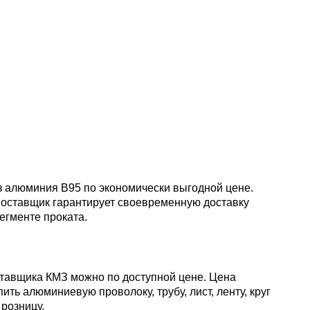
пластины
АК5, АК5
Сплав 60
Церий
Д16чАТ,
ПОССу 3
Напаиваемые
АК6, АК6
Сплав 70
Эрбий
пластины
Д19ЧТ
ПОССу 1
АК7
Сплав 70
ПОССу 2
АК8
Сплав 70
 из алюминия В95 по экономически выгодной цене.
Поставщик гарантирует своевременную доставку
АМГ2
егменте проката.
АМГ3Н
поставщика КМЗ можно по доступной цене. Цена
ть алюминиевую проволоку, трубу, лист, ленту, круг
АМГ5, А
розницу.