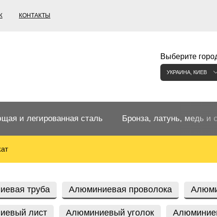
К
КОНТАКТЫ
Выберите город
УКРАИНА, КИЕВ
щая и легированная сталь
Бронза, латунь, медь и 
кат
щий прокат
Бронзовый прокат
ржавеющая
ная нержавеющая сталь
Бронзовая труба
Европейские бронзы, сп
иевая труба
Алюминиевая проволока
Алюми
меди
иевый лист
Алюминиевый уголок
Алюминие