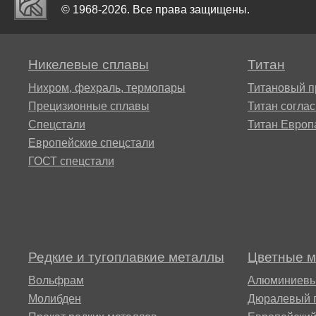
Alloy 59
ХН73МБТЮ-вд
© 1968-2026. Все права защищены.
Сплав
Сплав 52Н
15Х16Н2
ВТ22
Хастеллой B2®
ХН75МБТЮ,
Никелевые сплавы
Титан
Инконель 625
Сплав 68НХВКТЮ
15Х1М1Ф
Сплав
Нихром, фехраль, термопары
Титановый п
ВТ23
Хастеллой c22
Прецизионные сплавы
Титан согла
ХН77ТЮ,
Сплав 79НМ
15Х5М
Спецстали
Титан Европ
ЭИ437А
Европейские спецстали
ВТ25,
Хастеллой Х®
ГОСТ спецстали
ВТ25у
Сплав 80НМ
18Х12ВМ
ХН77ТЮР,
Хайнс 188®
Nimonic 80a
Сплав 2B
Сплав 80НХС
20Х1М1Ф
Хайнс 25®
ХН78Т труба
Редкие и тугоплавкие металлы
Цветные 
Сплав 3М
20Х3МВФ
Вольфрам
Алюминиевы
Молибден
Дюралевый 
Waspalloy®
ХН80ТБЮ,
Сплав 5В