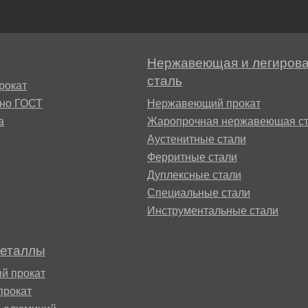
БрАЖН11-6-6
АМ
Нержавеющая и легиров
сталь
рокат
сно ГОСТ
Нержавеющий прокат
а
Жаропрочная нержавеющая ст
Аустенитные стали
Ферритные стали
БФР
Дуплексные стали
Специальные стали
Инструментальные стали
1ТР
металлы
й прокат
прокат