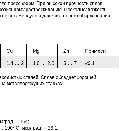
уголок
Припои
лист
 для пресс-форм. При высокой прочности сплав
Вольфрамовая
сурьмян
О1, О2 о
ррозионному растрескиванию. Поскольку вязкость
лента, фольга
Алюмин
Баббит
Сплав 50
Селен
Лютеций
не рекомендуется для криогенного оборудования.
Медно-
квадрат
Б16
Квадрат
Лента,
молибденовые
дюралев
Серебря
ПОС-90
фольга
псевдосплавы
Вольфрамовый
припой
Сплав 50
Люминофоры
Неодим
лист
Алюмин
швеллер
Шестигр
ПОССу 6
Cu
Mg
Zn
Примеси
дюралев
Припой h
Сплав 57
Скандий
Празеодим
Изделия из
1.4 … 2
1.8 … 2.8
5 … 7
≤0.1
вольфрама
Алюмин
ПОССу 3
tanium
шестигра
Дюралев
Сплав 60
Самарий
еродистых сталей. Сплав обладает хорошей
швеллер
 на металлорежущих станках.
Сплав Вуда
ПОССу 8
АД1
r
Сплав 60
Тербий
Д1Т
Сплав Розе
ПОССу 4
АК4, АК4
Сплав 60
Тулий
мград — 154;
Д16Т
0
0…100
С, мкм/град — 23.1;
Твердосплавные
ПОССу 4