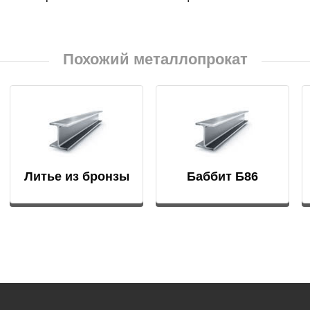
БрКд1
НД
Похожий металлопрокат
БрАЖНМц9-4-4-1
Н4
БрАЖМц10-3-1,5
В2МФ
БрОЦС5-5-5,
ОЦС555
Литье из бронзы
Баббит Б86
АМ3
БрОЦСН3-7-5-1
МВФАБ
БрОЦС4-4-2.5
Н2МВФАБ