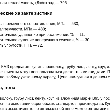
ная теплоёмкость, кДж/кгград — 796.
М3
я ножей
БрАМц9-2
ЛО62-1
еские характеристики
95Х18
л временного сопротивления, МПа — 530;
0М15
БрОФ6.5-0.15
Латунь Л63
л текучести, МПа — 480;
ительное удлинение при растяжении, % — 11;
М2Т
90Х18МФ
ительное сужение поперечного сечения, % — 30;
Б,
БрАЖН10-4-4
Латунь Л96
ь упругости, ГПа — 72.
Н10Б
Б
БрБНТ 1.9
КМЗ предлагает купить проволоку, трубу, лист, ленту, круг,
е клиенты могут воспользоваться дисконтными скидками. 
3Т3МР
по любому указанному адресу,. Цена наилучшая в данном с
БрАЖ9-4
а, цена
Н4Т
БрНБТ
волоку, трубу, лист, ленту, круг, из алюминия марки В95 у 
я на основании европейских стандартов производства. Купи
В2МФ
и в ассортименте по оптимальной цене можно оптом или в 