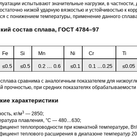
3М2Т
Leaded Brasses
луатации испытывают значительные нагрузки, в частности,
ющий
Литье из бронзы
Beryllium Copper С17200
Монель 400®,
Медный лист
Лента, фольга
остаточно низкой ударную вязкостью и устойчивостью к ко
МНЖМц28-2.5-1.5
32760
БФ
Р9
ся с понижением температуры, применение данного сплава 
Т,
Red brass
Втулка из бронзы
Cadmium Copper
Медный
Лист, плита
кий состав сплава,
ГОСТ 4784–97
Монель 405®, Сплав 405
шестигранник
32750
я сталь
Semi-red brass
ющая
БрБ2
Chromium Copper
Латунный
Fe
Si
Mn
Ni
Cr
Ti
я
бериллиевая
Монель 500®, Сплав 500
М1 медь
шестигранник
 ЭИ645
, ЭП53
Н5
С
а
бронза
≤0.5
≤0.5
0.2 … 0.6
≤0.1
0.1 …0.25
≤0.05
Copper Tin
Copper Ti
Нейзильбер МНЦ15-20
М2 медь
Квадрат из
6АГ6Ф
С
5Х2МНФ
 сплава сравнима с аналогичным показателем для низкоугл
5АМ6
БрКМц3-1
латуни
й прочностью, при средних показателях обрабатываемости
кие характеристики
ПАНЧ-11
М3 медь
Nickel silve
Д2Т
Д
7Т
БрХ, БрХ1
ЛС59-1
3
ость, кг/м
— 2850;
ература плавления, °С — 480…630;
5М3Т
МА
ициент теплопроводности при комнатной температуре, Вт/
, 04х19н9
БрХЦр, БрХЦрТ
ЛОК59-1-0,3
фициент теплового расширения в диапазоне температур 2