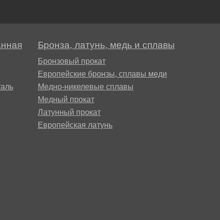
анная
Бронза, латунь, медь и сплавы
Бронзовый прокат
Европейские бронзы, сплавы меди
аль
Медно-никелевые сплавы
Медный прокат
Латунный прокат
Европейская латунь