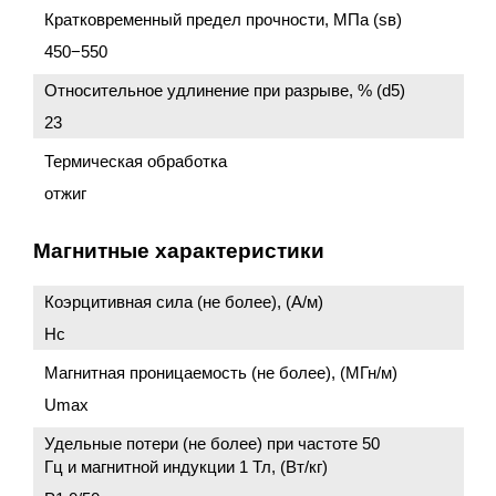
Кратковременный предел прочности, МПа (sв)
450−550
Относительное удлинение при разрыве, % (d5)
23
Термическая обработка
отжиг
Магнитные характеристики
Коэрцитивная сила (не более), (А/м)
Нс
Магнитная проницаемость (не более), (МГн/м)
Umax
Удельные потери (не более) при частоте 50
Гц и магнитной индукции 1 Тл, (Вт/кг)