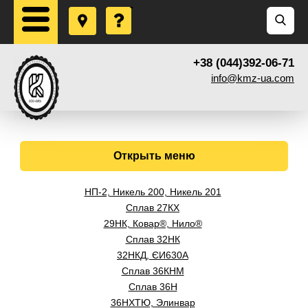
+38 (044)392-06-71
info@kmz-ua.com
Открыть меню
НП-2, Никель 200, Никель 201
Сплав 27КХ
29НК, Ковар®, Нило®
Сплав 32НК
32НКД, ЄИ630А
Сплав 36КНМ
Сплав 36Н
36НХТЮ, Элинвар