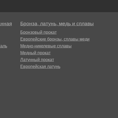
анная
Бронза, латунь, медь и сплавы
Бронзовый прокат
Европейские бронзы, сплавы меди
аль
Медно-никелевые сплавы
Медный прокат
Латунный прокат
Европейская латунь