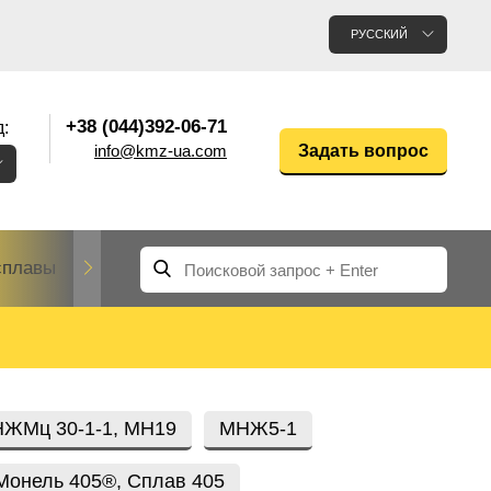
РУССКИЙ
+38 (044)392-06-71
:
info@kmz-ua.com
Задать вопрос
сплавы
Редкие и тугоплавкие металлы
Цветные
Вольфрам
Молибден
Алюмин
прокат
лавы
Труба, трубка
Прокат редких металлов
Молибденовая
ЖМц 30-1-1, МН19
МНЖ5-1
вольфрамовая
труба, трубка
Алюмини
Дюралев
труба
прокат
Монель 405®, Сплав 405