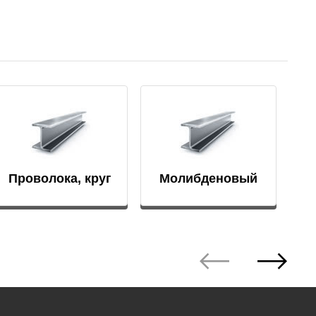
АМГ5Н
АМГ61
АМГ6Н
АМЦ
Проволока, круг
Молибденовый
тигель
В65
В95
ВД1АМ