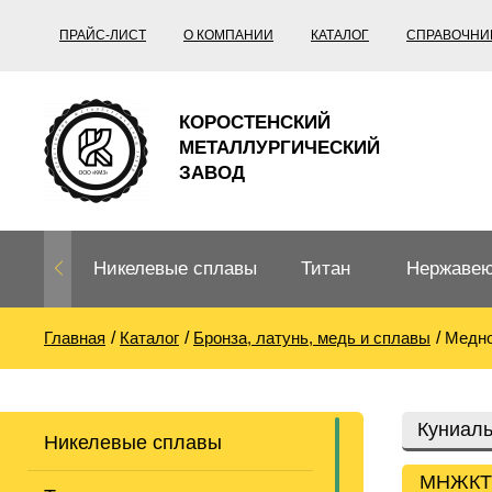
ПРАЙС-ЛИСТ
О КОМПАНИИ
КАТАЛОГ
СПРАВОЧНИ
КОРОСТЕНСКИЙ
МЕТАЛЛУРГИЧЕСКИЙ
ЗАВОД
Никелевые сплавы
Титан
Нержавею
Главная
Каталог
Бронза, латунь, медь и сплавы
Медно
Нихром, фехраль,
Титановый
Нержавею
термопары
прокат
Труба не
Жаропроч
Куниал
Никелевые сплавы
Нихром
Прецизионные
Титановая
Титан
сплавы
труба
согласно
МНЖКТ5