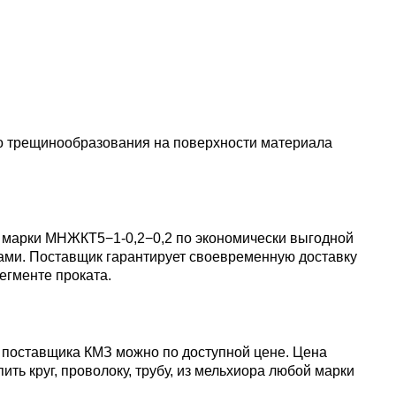
пластины
АК5, АК5
Сплав 60
Церий
Д16чАТ,
ПОССу 3
Напаиваемые
АК6, АК6
Сплав 70
Эрбий
пластины
Д19ЧТ
ПОССу 1
АК7
Сплав 70
до трещинообразования на поверхности материала
ПОССу 2
АК8
Сплав 70
ра марки МНЖКТ5−1-0,2−0,2 по экономически выгодной
ами. Поставщик гарантирует своевременную доставку
АМГ2
егменте проката.
АМГ3Н
у поставщика КМЗ можно по доступной цене. Цена
ть круг, проволоку, трубу, из мельхиора любой марки
АМГ5, А