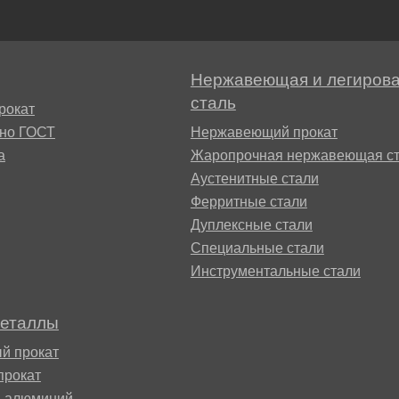
БрАЖН11-6-6
АМ
Нержавеющая и легиров
сталь
рокат
сно ГОСТ
Нержавеющий прокат
а
Жаропрочная нержавеющая ст
Аустенитные стали
Ферритные стали
БФР
Дуплексные стали
Специальные стали
Инструментальные стали
1ТР
металлы
й прокат
прокат
й алюминий