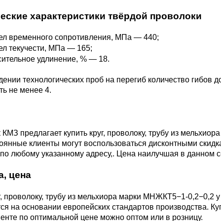
М3
я ножей
еские характеристики твёрдой проволоки
БрАМц9-2
ЛО62-1
л временного сопротивления, МПа — 440;
95Х18
л текучести, МПа — 165;
0М15
БрОФ6.5-0.15
Латунь Л63
ительное удлинение, % — 18.
М2Т
90Х18МФ
ении технологических проб на перегиб количество гибов 
Б,
БрАЖН10-4-4
Латунь Л96
ь не менее 4.
Н10Б
Б
БрБНТ 1.9
КМЗ предлагает купить круг, проволоку, трубу из мельхио
тоянные клиенты могут воспользоваться дисконтными скидк
3Т3МР
по любому указанному адресу,. Цена наилучшая в данном с
БрАЖ9-4
а, цена
Н4Т
БрНБТ
г, проволоку, трубу из мельхиора марки МНЖКТ5−1-0,2−0,2 
я на основании европейских стандартов производства. Купи
В2МФ
енте по оптимальной цене можно оптом или в розницу.