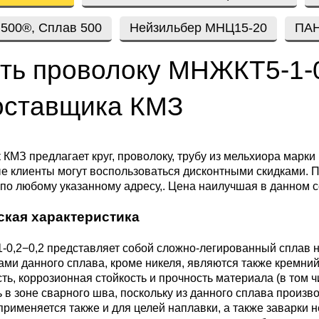
ющая
4С2
ные стали
20Х23Н18
Втулка из бронзы
я проволока
Алюминиевая бронза
Медно-никелевые сплав
500®, Сплав 500
Нейзильбер МНЦ15-20
ПАН
0С2
4М3
е стали
12Х25Н16Г7АР
Бронзовая
ть проволоку МНЖКТ5-1-0
жавеющий
проволока
Этилированная оловянн
Куниаль МНА13-3
Медный прокат
бронза
оставщика КМЗ
М3, 316L
ые стали
щая лента
Бронзовый круг
Манганин МНМц3-12
Медная труба
Латунный прокат
Марганцовая бронза
ДТ
8Х17
32101
ные стали
КМЗ предлагает круг, проволоку, трубу из мельхиора марк
ющий лист
Лента ,фольга
Мельхиор МНЖМц 30-1-
Медная
Латунная труба
Европейская латунь
е клиенты могут воспользоваться дисконтными скидками. 
по любому указанному адресу,. Цена наилучшая в данном с
Фосфорная бронза
1, МН19
проволока
,
Ж1
32304
0М2Т
нтальные стали
ская характеристика
ющий
Бронзовый лист
Латунная
Silicon Brasses
нник
Кремниевая бронза
МНЖ5-1
Медный круг
проволока
0,2−0,2 представляет собой сложно-легированный сплав 
82441
М2
жущая сталь
ми данного сплава, кроме никеля, являются также кремний,
Х18Н10Т
Бронзовый
Tin Brasses
ть, коррозионная стойкость и прочность материала (в том 
щий уголок
шестигранник
Оловянная бронза
МНЖКТ5-1-0.2-0.2
Лента, фольга
Латунный круг
ь в зоне сварного шва, поскольку из данного сплава произ
i 420
32205
АМ3
Р6М5
рименяется также и для целей наплавки, а также заварки н