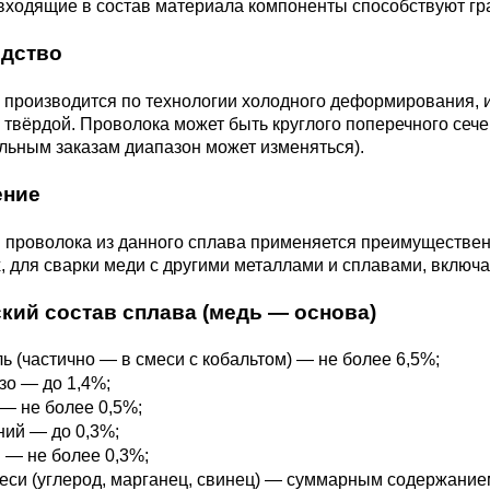
3М2Т
Leaded Brasses
 входящие в состав материала компоненты способствуют гр
ющий
Литье из бронзы
Beryllium Copper С17200
Монель 400®,
Медный лист
Лента, фольга
дство
МНЖМц28-2.5-1.5
32760
БФ
Р9
Т,
Red brass
производится по технологии холодного деформирования, и
Втулка из бронзы
Cadmium Copper
Медный
Лист, плита
 твёрдой. Проволока может быть круглого поперечного сеч
Монель 405®, Сплав 405
шестигранник
32750
я сталь
льным заказам диапазон может изменяться).
Semi-red brass
ющая
БрБ2
Chromium Copper
Латунный
ение
я
бериллиевая
Монель 500®, Сплав 500
М1 медь
шестигранник
 ЭИ645
, ЭП53
Н5
С
а
бронза
проволока из данного сплава применяется преимущественн
Copper Tin
Copper Ti
, для сварки меди с другими металлами и сплавами, включ
Нейзильбер МНЦ15-20
М2 медь
Квадрат из
6АГ6Ф
С
5Х2МНФ
5АМ6
БрКМц3-1
латуни
кий состав сплава (медь — основа)
ПАНЧ-11
М3 медь
Nickel silve
Д2Т
Д
ь (частично — в смеси с кобальтом) — не более 6,5%;
7Т
БрХ, БрХ1
ЛС59-1
о — до 1,4%;
— не более 0,5%;
ий — до 0,3%;
5М3Т
МА
 — не более 0,3%;
, 04х19н9
БрХЦр, БрХЦрТ
ЛОК59-1-0,3
си (углерод, марганец, свинец) — суммарным содержанием