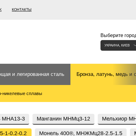
К
КОНТАКТЫ
Выберите город
УКРАИНА, КИЕВ
щая и легированная сталь
Бронза, латунь, медь и 
-никелевые сплавы
щий прокат
Бронзовый прокат
ржавеющая
ная нержавеющая сталь
Бронзовая труба
Европейские бронзы, сп
ь МНА13-3
Манганин МНМц3-12
Мельхиор МН
меди
-1-0.2-0.2
Монель 400®, МНЖМц28-2.5-1.5