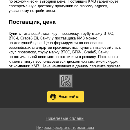
по экономически выгодной цене. Поставщик КМЗ гарантирует
своевременную доставку продукции по любому адресу,
указанному потребителем.
Поставщик, цена
Купить титановый лист, круг, проволоку, трубу марку ВТ6С,
ВТ6Ч, Grade5 Eli, 6al-4v у поставщика КМЗ можно
по доступной цене. Цена формируется на основании
европейских стандартов производства. Купить титановый лист,
круг, проволоку, трубу марку ВТ6С, ВТ6Ч, Grade5, 6al-4v
по оптимальной цене можно оптом или в розницу. Постоянные
клиенты могут воспользоваться дисконтной системой скидок
от компании КМЗ. Цена наилучшая в данном сегменте проката.
Язык сайта
Никелевые сплавы
Нихром, фехраль, термопары