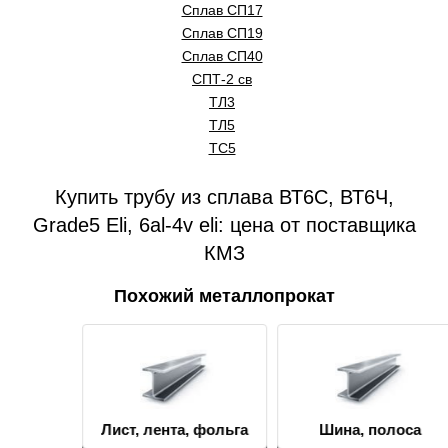
Сплав СП17
Сплав СП19
Сплав СП40
СПТ-2 св
ТЛ3
ТЛ5
ТС5
Купить трубу из сплава ВТ6С, ВТ6Ч,
Grade5 Eli, 6al-4v eli: цена от поставщика
КМЗ
Похожий металлопрокат
Лист, лента, фольга
Шина, полоса