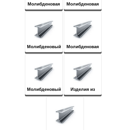
Молибденовая
Молибденовая
труба, трубка
проволока,
нить
Молибденовый
Молибденовая
пруток, круг
лента, фольга
Молибденовый
Изделия из
лист
молибдена