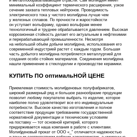
и металлообрабатывающей отрасли. Сам молибден имеет
минимальный коэффициент термического расширения, узкое
сечение захвата тепловых нейтронов. Проводимость
электрического тока у чистого молибдена лучше чем
у железных сплавов. По прочности и жаростойкости
он уступает вольфраму, однако вольфрам менее
технологичный и труднее обрабатывается давлением. Высокая
коррозионная стойкость делает его актуальным в нефтехимии
и перерабатывающей промышленности. Несмотря
на небольшой объём добычи молибдена, использования его
современной индустрией растет с каждым годом. Большая
часть добытого молибдена потребляется металлургией для
создания особо стойких материалов. Соединения молибдена
нашли применение в стеклоделии и производстве керамики.
КУПИТЬ ПО оптимальНОЙ ЦЕНЕ
Приемлемая стоимость молибденовых полуфабрикатов,
широкий размерный ряд и большое разнообразие продукции
позволит любому покупателю выбрать то изделие, которое
наиболее полно удовлетворит все его индивидуальные
потребности. Высокое качество изготовления и полное
соответствие продукции требованиям государственной
нормативной документации и техническим условиям
на поставку — тот основной критерий, которого
придерживается наша компания в работе с клиентами.
Молибденовый прокат от ООО «_" отличается надежностью
и точным соответствием рабочих характеристик, а умеренные