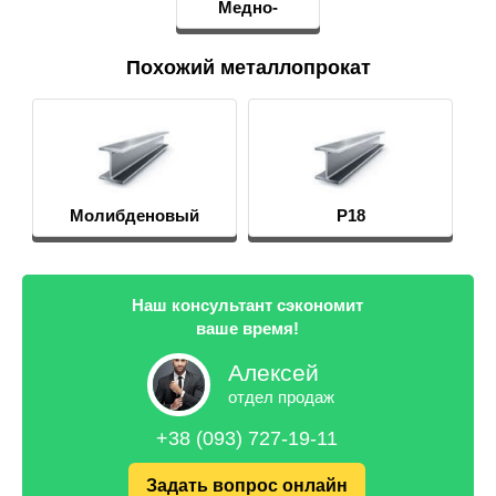
Медно-
молибденовые
псевдосплавы
Похожий металлопрокат
Молибденовый
Р18
пруток, круг
Наш консультант сэкономит
ваше время!
Алексей
отдел продаж
+38 (093) 727-19-11
Задать вопрос онлайн