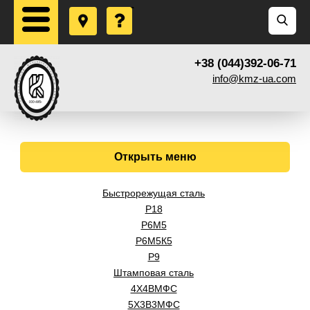
+38 (044)392-06-71
info@kmz-ua.com
Открыть меню
Быстрорежущая сталь
Р18
Р6М5
Р6М5К5
Р9
Штамповая сталь
4Х4ВМФС
5Х3В3МФС