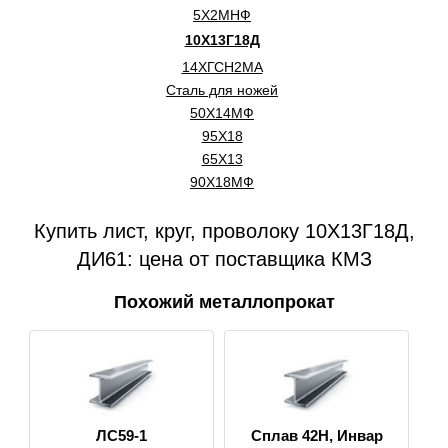
5Х2МНФ
10Х13Г18Д
14ХГСН2МА
Сталь для ножей
50Х14МФ
95Х18
65Х13
90Х18МФ
Купить лист, круг, проволоку 10Х13Г18Д,
ДИ61: цена от поставщика КМЗ
Похожий металлопрокат
ЛС59-1
Сплав 42Н, Инвар