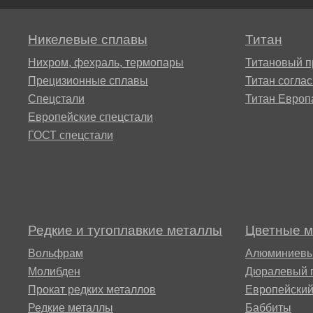
Alloy 59
ХН73МБТЮ-вд
Сплав
Сплав 52Н
15Х16Н2
ВТ22
Никелевые сплавы
Титан
Хастеллой B2®
ХН75МБТЮ,
Нихром, фехраль, термопары
Титановый п
Инконель 625
Сплав 68НХВКТЮ
15Х1М1Ф
Прецизионные сплавы
Титан согла
Сплав
Спецстали
Титан Европ
ВТ23
Хастеллой c22
Европейские спецстали
ХН77ТЮ,
Сплав 79НМ
15Х5М
ГОСТ спецстали
ЭИ437А
ВТ25,
Хастеллой Х®
ВТ25у
Сплав 80НМ
18Х12ВМ
ХН77ТЮР,
Хайнс 188®
Nimonic 80a
Сплав 2B
Сплав 80НХС
20Х1М1Ф
Редкие и тугоплавкие металлы
Цветные 
Хайнс 25®
ХН78Т труба
Вольфрам
Алюминиевы
Сплав 3М
20Х3МВФ
Молибден
Дюралевый 
Прокат редких металлов
Европейски
Waspalloy®
ХН80ТБЮ,
Редкие металлы
Баббиты
Сплав 5В