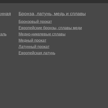
анная
Бронза, латунь, медь и сплавы
Бронзовый прокат
Европейские бронзы, сплавы меди
аль
Медно-никелевые сплавы
Медный прокат
Латунный прокат
Европейская латунь