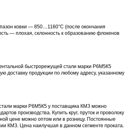
пластины
АК5, АК5
Сплав 60
Церий
Д16чАТ,
ПОССу 3
апазон ковки — 850…1160°С (после окончания
Напаиваемые
АК6, АК6
Сплав 70
Эрбий
сть — плохая, склонность к образованию флокенов
пластины
Д19ЧТ
ПОССу 1
АК7
Сплав 70
ПОССу 2
рументальной быстрорежущей стали марки Р6М5К5
АК8
Сплав 70
ую доставку продукции по любому адресу, указанному
АМГ2
й стали марки Р6М5К5 у поставщика КМЗ можно
артов производства. Купить круг, пруток и проволоку
АМГ3Н
ной цене можно оптом или в розницу. Постоянные
нии КМЗ. Цена наилучшая в данном сегменте проката.
АМГ5, А