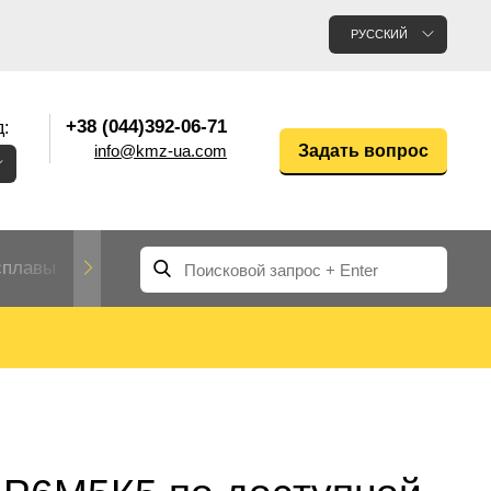
РУССКИЙ
+38 (044)392-06-71
:
info@kmz-ua.com
Задать вопрос
сплавы
Редкие и тугоплавкие металлы
Цветные
Вольфрам
Молибден
Алюмин
прокат
лавы
Труба, трубка
Прокат редких металлов
Молибденовая
вольфрамовая
труба, трубка
Алюмини
Дюралев
труба
прокат