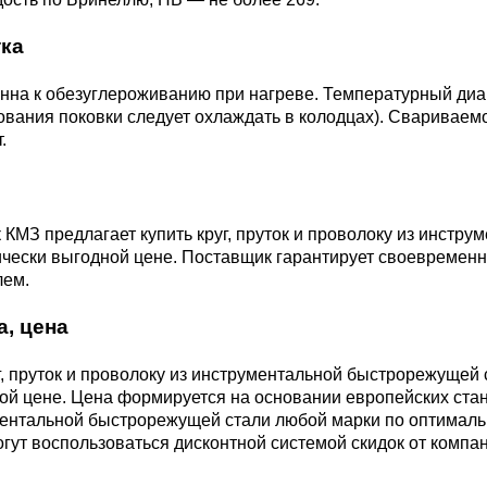
М3
я ножей
ка
БрАМц9-2
ЛО62-1
онна к обезуглероживанию при нагреве. Температурный ди
95Х18
вания поковки следует охлаждать в колодцах). Свариваемо
0М15
БрОФ6.5-0.15
Латунь Л63
.
М2Т
90Х18МФ
Б,
БрАЖН10-4-4
Латунь Л96
Н10Б
КМЗ предлагает купить круг, пруток и проволоку из инст
Б
чески выгодной цене. Поставщик гарантирует своевременн
БрБНТ 1.9
лем.
а, цена
3Т3МР
БрАЖ9-4
г, пруток и проволоку из инструментальной быстрорежуще
ой цене. Цена формируется на основании европейских станд
Н4Т
ментальной быстрорежущей стали любой марки по оптималь
БрНБТ
гут воспользоваться дисконтной системой скидок от компа
В2МФ