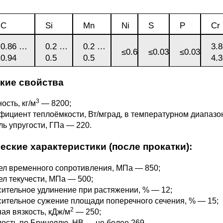
3М2Т
Leaded Brasses
ющий
Литье из бронзы
Beryllium Copper С17200
Монель 400®,
Медный лист
Лента, фольга
МНЖМц28-2.5-1.5
32760
БФ
Р9
C
Si
Mn
Ni
S
P
Cr
Т,
Red brass
0.86 …
0.2 …
0.2 …
3.
Втулка из бронзы
Cadmium Copper
Медный
Лист, плита
≤0.6
≤0.03
≤0.03
0.94
0.5
0.5
4.3
Монель 405®, Сплав 405
шестигранник
32750
я сталь
Semi-red brass
кие свойства
ющая
БрБ2
Chromium Copper
Латунный
я
бериллиевая
Монель 500®, Сплав 500
М1 медь
шестигранник
 ЭИ645
, ЭП53
Н5
С
3
ость, кг/м
— 8200;
а
бронза
ициент теплоёмкости, Вт/мград, в температурном диапаз
Copper Tin
Copper Ti
ь упругости, ГПа — 220.
Нейзильбер МНЦ15-20
М2 медь
Квадрат из
6АГ6Ф
С
5Х2МНФ
5АМ6
БрКМц3-1
латуни
еские характеристики (после прокатки):
ПАНЧ-11
М3 медь
Nickel silve
Д2Т
Д
л временного сопротивления, МПа — 850;
7Т
БрХ, БрХ1
ЛС59-1
л текучести, МПа — 500;
ительное удлинение при растяжении, % — 12;
5М3Т
МА
ительное сужение площади поперечного сечения, % — 15;
, 04х19н9
БрХЦр, БрХЦрТ
ЛОК59-1-0,3
2
ая вязкость, кДж/м
— 250;
ость по Бринеллю, НВ — не более 269.