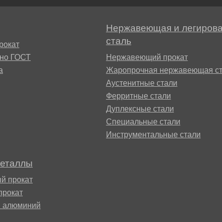
БрАЖН11-6-6
АМ
Нержавеющая и легиров
сталь
рокат
сно ГОСТ
Нержавеющий прокат
а
Жаропрочная нержавеющая ст
Аустенитные стали
Ферритные стали
Дуплексные стали
БФР
Специальные стали
Инструментальные стали
1ТР
металлы
й прокат
прокат
й алюминий