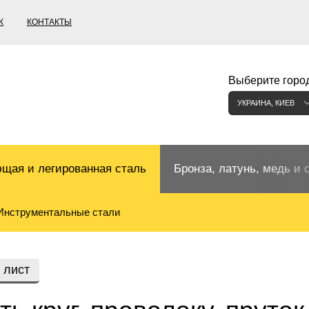
К
КОНТАКТЫ
Выберите город
УКРАИНА, КИЕВ
щая и легированная сталь
Бронза, латунь, медь и 
Инструментальные стали
щий прокат
Бронзовый прокат
ржавеющая
ная нержавеющая сталь
Бронзовая труба
Европейские бронзы, сп
 лист
меди