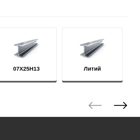
АМГ5Н
АМГ61
АМГ6Н
07Х25Н13
Литий
АМЦ
В65
В95
ВД1АМ