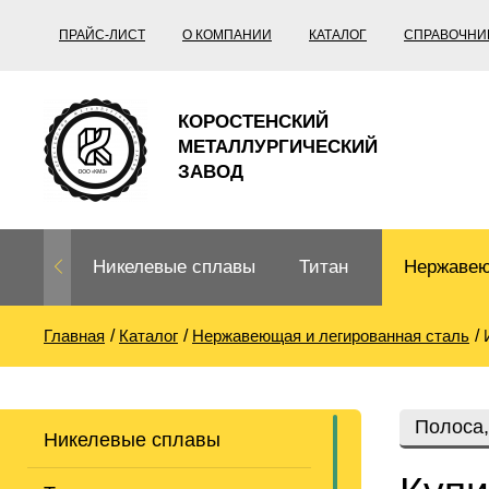
ПРАЙС-ЛИСТ
О КОМПАНИИ
КАТАЛОГ
СПРАВОЧНИ
КОРОСТЕНСКИЙ
МЕТАЛЛУРГИЧЕСКИЙ
ЗАВОД
Никелевые сплавы
Титан
Нержавею
Главная
Каталог
Нержавеющая и легированная сталь
Нихром, фехраль,
Титановый
Нержавею
термопары
прокат
Труба не
Жаропроч
Полоса,
Никелевые сплавы
Нихром
Прецизионные
Титановая
Титан
сплавы
труба
согласно