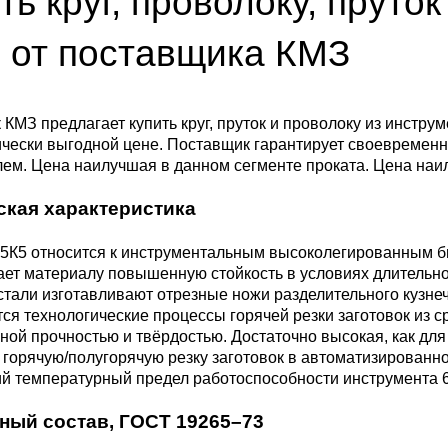
ть круг, проволоку, прут
ющая
4С2
ные стали
20Х23Н18
Втулка из бронзы
я проволока
Алюминиевая бронза
Медно-никелевые сплав
 от поставщика КМЗ
0С2
4М3
е стали
12Х25Н16Г7АР
Бронзовая
жавеющий
проволока
Этилированная оловянн
Куниаль МНА13-3
Медный прокат
бронза
КМЗ предлагает купить круг, пруток и проволоку из инст
чески выгодной цене. Поставщик гарантирует своевременн
М3, 316L
ые стали
ем. Цена наилучшая в данном сегменте проката. Цена наи
щая лента
Бронзовый круг
Манганин МНМц3-12
Медная труба
Латунный прокат
Марганцовая бронза
ская характеристика
ДТ
8Х17
32101
ные стали
ющий лист
Лента ,фольга
Мельхиор МНЖМц 30-1-
Медная
Латунная труба
Европейская латунь
5К5 относится к инструментальным высоколегированным б
Фосфорная бронза
1, МН19
проволока
ет материалу повышенную стойкость в условиях длительно
,
Ж1
32304
0М2Т
нтальные стали
стали изготавливают отрезные ножи разделительного кузне
ющий
Бронзовый лист
Латунная
Silicon Brasses
я технологические процессы горячей резки заготовок из 
нник
Кремниевая бронза
МНЖ5-1
Медный круг
проволока
ой прочностью и твёрдостью. Достаточно высокая, как для
82441
М2
жущая сталь
 горячую/полугорячую резку заготовок в автоматизирован
ий температурный предел работоспособности инструмента
Х18Н10Т
Бронзовый
Tin Brasses
щий уголок
шестигранник
Оловянная бронза
МНЖКТ5-1-0.2-0.2
Лента, фольга
Латунный круг
ный состав,
ГОСТ 19265–73
i 420
32205
АМ3
Р6М5