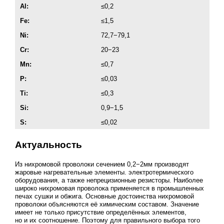
Al:
≤0,2
Fe:
≤1,5
Ni:
72,7−79,1
Cr:
20−23
Mn:
≤0,7
P:
≤0,03
Ti:
≤0,3
Si:
0,9−1,5
S:
≤0,02
Актуальность
Из нихромовой проволоки сечением 0,2−2мм производят
жаровые нагревательные элементы. электротермического
оборудования, а также непрецизионные резисторы. Наиболее
широко нихромовая проволока применяется в промышленных
печах сушки и обжига. Основные достоинства нихромовой
проволоки объясняются её химическим составом. Значение
имеет не только присутствие определённых элементов,
но и их соотношение. Поэтому для правильного выбора того