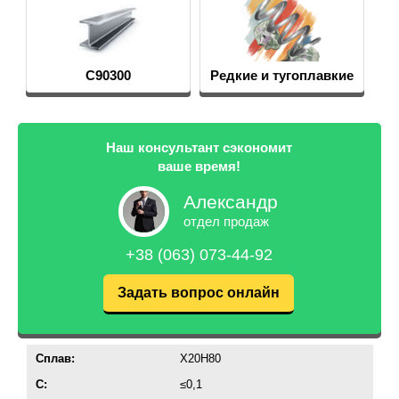
С90300
Редкие и тугоплавкие
металлы
Наш консультант сэкономит
ваше время!
Александр
отдел продаж
+38 (063) 073-44-92
Задать вопрос онлайн
Cплав:
Х20Н80
C:
≤0,1