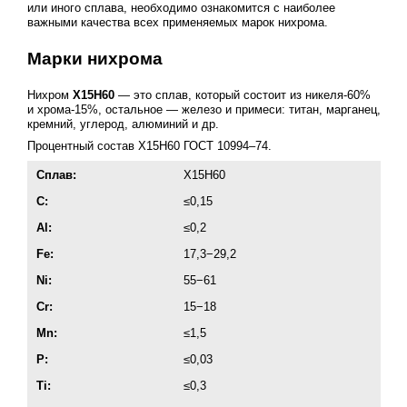
или иного сплава, необходимо ознакомится с наиболее
важными качества всех применяемых марок нихрома.
Марки нихрома
Нихром
Х15Н60
— это сплав, который состоит из никеля-60%
и хрома-15%, остальное — железо и примеси: титан, марганец,
кремний, углерод, алюминий и др.
Процентный состав Х15Н60
ГОСТ 10994–74
.
Cплав:
Х15Н60
C:
≤0,15
Al:
≤0,2
Fe:
17,3−29,2
Ni:
55−61
Cr:
15−18
Mn:
≤1,5
P:
≤0,03
Ti:
≤0,3