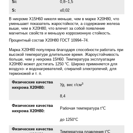
Si:
0,8−1,5
S:
≤0,02
В нихроме Х15Н60 никеля меньше, чем в марке Х20Н80, что
уменьшает показатель жаростойкости, а содержание железа
выше, чем в Х20Н80, что влечет за собой появление
магнитных свойств и меньшую коррозионную стойкость.
Процентный состав Х20Н80
ГОСТ 10994–74
.
Марка Х20Н80 популярна благодаря способности работать при
высокой температуре длительное время. Жароустойчивость
больше, чем у нихрома 15Н60. Температура эксплуатации
Х20Н80 может достигать 1250 °C. Широко применяется для
воздухо- и водонагревателей, спиралей электропечей, для
термоножей
и т. п.
Физические качества
3
Уд. вес г/см
нихрома Х20Н80:
8,4
Физические качества
Рабочая температура t°С
нихрома Х20Н80:
до 1250°С
Физические качества
Температура плавления t°С