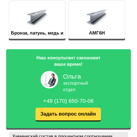
АМГ6Н
20Х3МВФ
Наш консультант сэкономит
ваше время!
Ольга
экспортный
отдел
+49 (170) 650-70-06
Задать вопрос онлайн
Химический состав в процентном соотношении