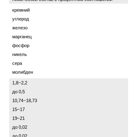
кремний
углерод
железо
марганец
фосфор
никель
сера
молибден
1,8−2,2
до 0,5
10,74−18,73
15−17
19−21
до 0,02
до 0,02