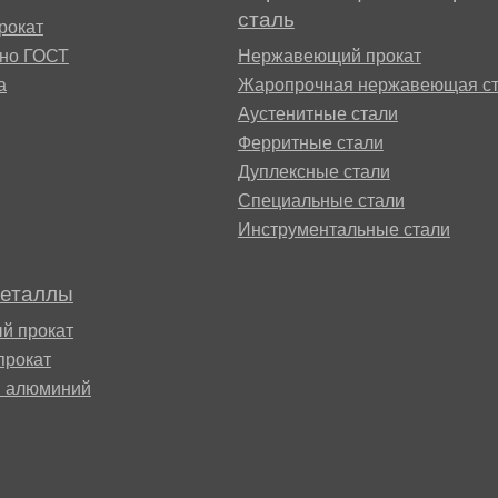
сталь
рокат
сно ГОСТ
Нержавеющий прокат
Г8МФБ
а
Жаропрочная нержавеющая ст
Аустенитные стали
Ферритные стали
Дуплексные стали
Специальные стали
Инструментальные стали
4В2М
металлы
й прокат
прокат
й алюминий