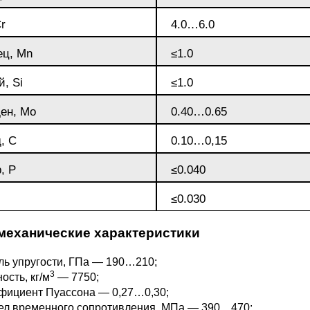
М3
я ножей
r
4.0…6.0
БрАМц9-2
ЛО62-1
ец, Mn
≤1.0
95Х18
0М15
БрОФ6.5-0.15
Латунь Л63
, Si
≤1.0
М2Т
90Х18МФ
ен, Mo
0.40…0.65
Б,
БрАЖН10-4-4
Латунь Л96
, C
0.10…0,15
Н10Б
Б
, P
≤0.040
БрБНТ 1.9
≤0.030
3Т3МР
БрАЖ9-4
механические характеристики
Н4Т
ь упругости, ГПа — 190…210;
БрНБТ
3
ость, кг/м
— 7750;
фициент Пуассона — 0,27…0,30;
В2МФ
ел временного сопротивления, МПа — 390…470;