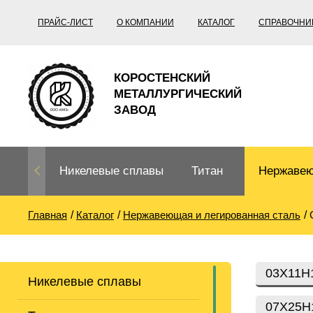
ПРАЙС-ЛИСТ
О КОМПАНИИ
КАТАЛОГ
СПРАВОЧНИ
КОРОСТЕНСКИЙ
МЕТАЛЛУРГИЧЕСКИЙ
ЗАВОД
Никелевые сплавы
Титан
Нержавею
Главная
Каталог
Нержавеющая и легированная сталь
Нихром, фехраль,
Титановый
Нержавею
термопары
прокат
Труба не
Жаропроч
03Х11Н
Никелевые сплавы
Нихром
Прецизионные
Титановая
Титан
сплавы
труба
согласно
07Х25Н