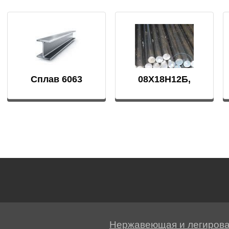
БрАЖН11-6-6
АМ
Сплав 6063
08Х18Н12Б,
Св-07Х19Н10Б
БФР
1ТР
Нержавеющая и легиров