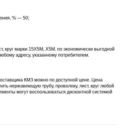
АМГ5Н
ения, % — 50;
АМГ61
АМГ6Н
т, круг марки 15Х5М, Х5М. по экономически выгодной
любому адресу, указанному потребителем.
АМЦ
 поставщика КМЗ можно по доступной цене. Цена
В65
ить нержавеющую трубу, проволоку, лист, круг любой
клиенты могут воспользоваться дисконтной системой
В95
ВД1АМ