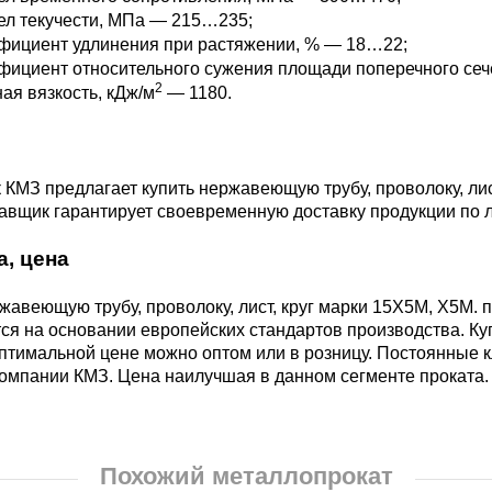
БрКд1
ел текучести, МПа — 215…235;
фициент удлинения при растяжении, % — 18…22;
НД
ициент относительного сужения площади поперечного сеч
2
БрАЖНМц9-4-4-1
ая вязкость, кДж/м
— 1180.
Н4
БрАЖМц10-3-1,5
КМЗ предлагает купить нержавеющую трубу, проволоку, лис
авщик гарантирует своевременную доставку продукции по 
В2МФ
БрОЦС5-5-5,
а, цена
ОЦС555
АМ3
жавеющую трубу, проволоку, лист, круг марки 15Х5М, Х5М.
я на основании европейских стандартов производства. Куп
БрОЦСН3-7-5-1
птимальной цене можно оптом или в розницу. Постоянные 
МВФАБ
компании КМЗ. Цена наилучшая в данном сегменте проката.
БрОЦС4-4-2.5
Н2МВФАБ
Похожий металлопрокат