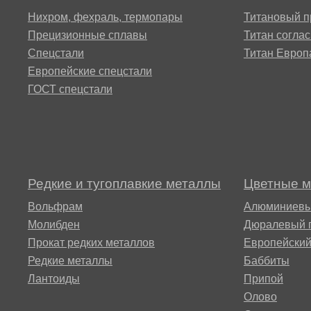
ЭИ607
25Х13Н2
Нихром, фехраль, термопары
Титановый п
Прецизионные сплавы
Титан согла
Сплав АТ3
37Х12Н8
Спецстали
Титан Европ
круг, лист
Европейские спецстали
ГОСТ спецстали
40Х9С2
Сплав
СП17
45Х14Н1
Сплав
Редкие и тугоплавкие металлы
Цветные 
СП19
ШХ15
Вольфрам
Алюминиевы
Молибден
Дюралевый 
Сплав
Прокат редких металлов
Европейски
СП40
Редкие металлы
Баббиты
Лантоиды
Припой
Олово
СПТ-2 св