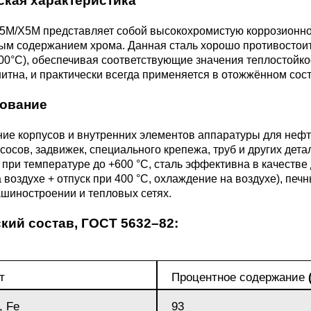
ская характеристика
3М2Т
Leaded Brasses
ющий
Литье из бронзы
Beryllium Copper С17200
Монель 400®,
Медный лист
Лента, фольга
5М/Х5М представляет собой высокохромистую коррозионно 
МНЖМц28-2.5-1.5
32760
БФ
Р9
м содержанием хрома. Данная сталь хорошо противостоит
Т,
Red brass
0°С), обеспечивая соответствующие значения теплостойко
Втулка из бронзы
Cadmium Copper
Медный
Лист, плита
итна, и практически всегда применяется в отожжённом сос
Монель 405®, Сплав 405
шестигранник
32750
я сталь
Semi-red brass
ование
ющая
БрБ2
Chromium Copper
Латунный
я
бериллиевая
Монель 500®, Сплав 500
М1 медь
шестигранник
 ЭИ645
, ЭП53
Н5
С
ние корпусов и внутренних элементов аппаратуры для неф
а
бронза
сосов, задвижек, специального крепежа, труб и других дета
Copper Tin
Copper Ti
при температуре до +600 °С, сталь эффективна в качеств
Нейзильбер МНЦ15-20
М2 медь
Квадрат из
а воздухе + отпуск при 400 °C, охлаждение на воздухе), п
6АГ6Ф
С
5Х2МНФ
шиностроении и тепловых сетях.
5АМ6
БрКМц3-1
латуни
кий состав,
ГОСТ 5632–82
:
ПАНЧ-11
М3 медь
Nickel silve
Д2Т
Д
7Т
БрХ, БрХ1
ЛС59-1
5М3Т
МА
т
Процентное содержание
, 04х19н9
БрХЦр, БрХЦрТ
ЛОК59-1-0,3
, Fe
93