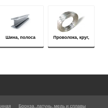
Шина, полоса
Проволока, круг,
пруток
анная
Бронза, латунь, медь и сплавы