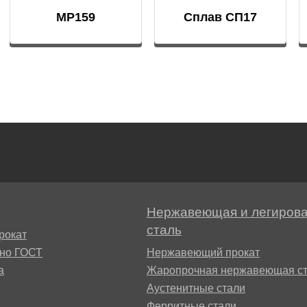
БрАЖН11-6-6
MP159
Сплав СП17
АМ
БФР
Нержавеющая и легиров
1ТР
сталь
рокат
сно ГОСТ
Нержавеющий прокат
а
Жаропрочная нержавеющая ст
Аустенитные стали
Ферритные стали