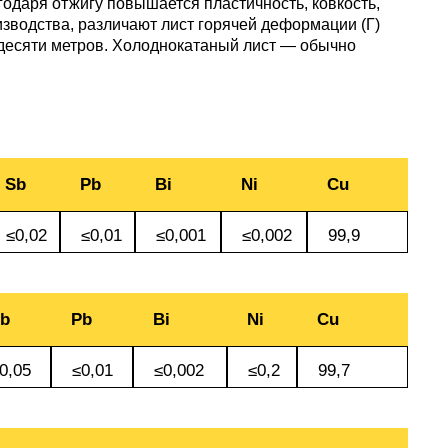
уголок
Припои
лист
одаря отжигу повышается пластичность, ковкость,
Вольфрамовая
сурьмян
О1, О2 о
изводства, различают лист горячей деформации (Г)
десяти метров. Холоднокатаный лист — обычно
лента, фольга
Алюмин
Баббит
Сплав 50
Селен
Лютеций
Медно-
квадрат
Б16
Квадрат
Лента,
молибденовые
дюралев
Серебря
ПОС-90
фольга
псевдосплавы
Вольфрамовый
припой
Сплав 50
Люминофоры
Неодим
лист
Алюмин
швеллер
Шестигр
ПОССу 6
Sb
Pb
Bi
Ni
Cu
дюралев
Припой h
Сплав 57
Скандий
Празеодим
Изделия из
вольфрама
Алюмин
ПОССу 3
tanium
≤0,02
≤0,01
≤0,001
≤0,002
99,9
шестигра
Дюралев
Сплав 60
Самарий
швеллер
Сплав Вуда
ПОССу 8
b
Pb
Bi
Ni
Cu
АД1
r
Сплав 60
Тербий
Д1Т
0,05
≤0,01
≤0,002
≤0,2
99,7
Сплав Розе
ПОССу 4
АК4, АК4
Сплав 60
Тулий
Д16Т
Твердосплавные
ПОССу 4