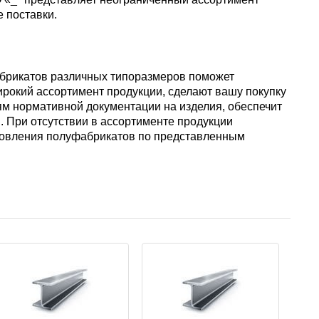
АМГ5Н
 поставки.
АМГ61
абрикатов различных типоразмеров поможет
рокий ассортимент продукции, сделают вашу покупку
м нормативной документации на изделия, обеспечит
АМГ6Н
 При отсутствии в ассортименте продукции
товления полуфабрикатов по представленным
АМЦ
В65
В95
ВД1АМ