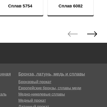
Сплав 5754
Сплав 6082
анная
Бронза, латунь, медь и сплавы
Бронзовый прокат
Европейские бронзы, сплавы меди
аль
Медно-никелевые сплавы
Медный прокат
Латунный прокат