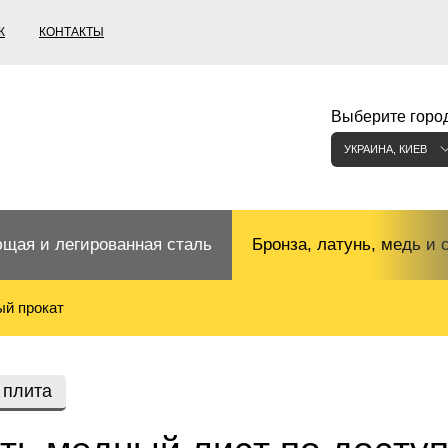
К
КОНТАКТЫ
Выберите город
УКРАИНА, КИЕВ
щая и легированная сталь
Бронза, латунь, медь и 
й прокат
щий прокат
Бронзовый прокат
ржавеющая
ная нержавеющая сталь
Бронзовая труба
Европейские бронзы, сп
 плита
меди