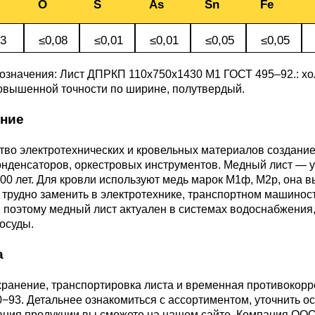
О
S
As
Sn
Fe
М3
я ножей
БрАМц9-2
ЛО62-1
3
≤0,08
≤0,01
≤0,01
≤0,05
≤0,05
95Х18
означения: Лист ДПРКП 110x750x1430 M1
ГОСТ 495–92
.: 
0М15
БрОФ6.5-0.15
Латунь Л63
повышенной точности по ширине, полутвердый.
М2Т
90Х18МФ
ние
Б,
БрАЖН10-4-4
Латунь Л96
Н10Б
тво электротехнических и кровельных материалов создани
Б
онденсаторов, оркестровых инструментов. Медный лист — у
БрБНТ 1.9
00 лет. Для кровли используют медь марок М1ф, М2р, она
 трудно заменить в электротехнике, транспортном машинос
 поэтому медный лист актуален в системах водоснабжения,
3Т3МР
осуды.
БрАЖ9-4
а
Н4Т
БрНБТ
хранение, транспортировка листа и временная противокор
0−93. Детальнее ознакомиться с ассортиментом, уточнить о
В2МФ
ания продукции вы сможете на нашем сайте. Компания ООО