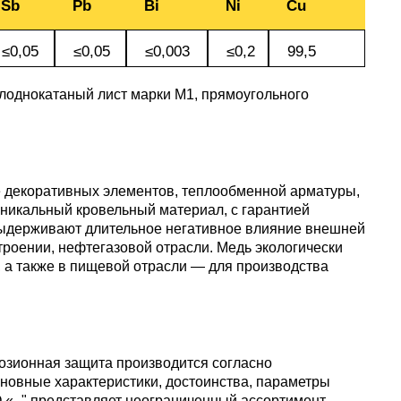
Sb
Pb
Bi
Ni
Cu
пластины
АК5, АК5
Сплав 60
Церий
Д16чАТ,
≤0,05
≤0,05
≤0,003
≤0,2
99,5
ПОССу 3
Напаиваемые
АК6, АК6
Сплав 70
Эрбий
холоднокатаный лист марки М1, прямоугольного
пластины
Д19ЧТ
ПОССу 1
АК7
Сплав 70
ПОССу 2
е декоративных элементов, теплообменной арматуры,
АК8
Сплав 70
никальный кровельный материал, с гарантией
 выдерживают длительное негативное влияние внешней
троении, нефтегазовой отрасли. Медь экологически
АМГ2
 а также в пищевой отрасли — для производства
АМГ3Н
розионная защита производится согласно
сновные характеристики, достоинства, параметры
АМГ5, А
 «_" представляет неограниченный ассортимент