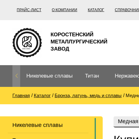
ПРАЙС-ЛИСТ
О КОМПАНИИ
КАТАЛОГ
СПРАВОЧНИ
КОРОСТЕНСКИЙ
МЕТАЛЛУРГИЧЕСКИЙ
ЗАВОД
Никелевые сплавы
Титан
Нержавею
Главная
Каталог
Бронза, латунь, медь и сплавы
Медны
Нихром, фехраль,
Титановый
Нержавею
термопары
прокат
Труба не
Жаропроч
Медная
Никелевые сплавы
Нихром
Прецизионные
Титановая
Титан
сплавы
труба
согласно