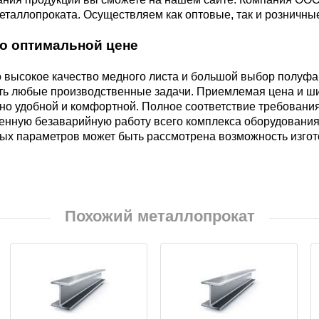
БрКд1
еталлопроката. Осуществляем как оптовые, так и розничные
по оптимальной цене
НД
БрАЖНМц9-4-4-1
 высокое качество медного листа и большой выбор полуф
ть любые производственные задачи. Приемлемая цена и ши
Н4
но удобной и комфортной. Полное соответствие требования
БрАЖМц10-3-1,5
нную безаварийную работу всего комплекса оборудования.
ых параметров может быть рассмотрена возможность изго
В2МФ
БрОЦС5-5-5,
ОЦС555
АМ3
Похожий металлопрокат
БрОЦСН3-7-5-1
МВФАБ
БрОЦС4-4-2.5
Н2МВФАБ