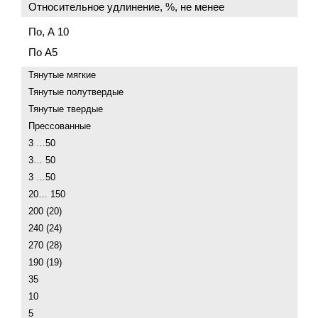
Относительное удлинение, %, не менее
По, А 10
По А5
Тянутые мягкие
Тянутые полутвердые
Тянутые твердые
Прессованные
3 …50
3… 50
3 …50
20… 150
200 (20)
240 (24)
270 (28)
190 (19)
35
10
5