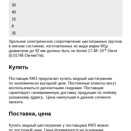
30
40
15
8
35
Удельное электрическое сопротивление шестигранных прутков
в мяг­ком состоя­нии, изготовленных из меди марки М1р
-9
диаметром до 50 мм должно быть не более 17,48−10
Ом-м
2
(0,01748 Ом-мм
/м).
Купить
Поставщик КМЗ предлагает купить медный шестигранник
по экономически выгодной цене. Постоянные клиенты могут
воспользоваться дисконтными скидками. Поставщик
гарантирует своевременную доставку продукции по любому
указанному адресу,. Цена наилучшая в данном сегменте
проката.
Поставка, цена
Купить медный шестигранник у поставщика КМЗ можно
по доступной цене. Цена формируется на основании