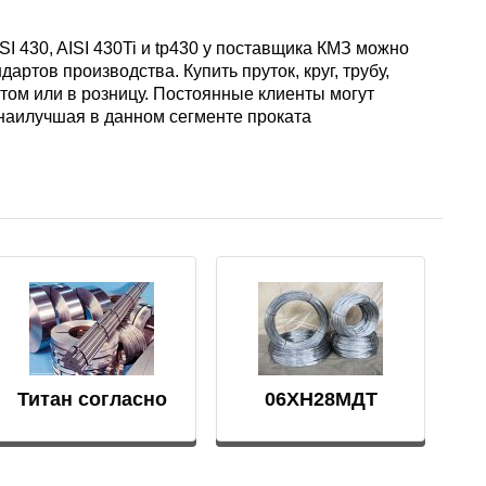
АМГ5Н
ISI 430, AISI 430Ti и tp430 у поставщика КМЗ можно
ртов производства. Купить пруток, круг, трубу,
АМГ61
том или в розницу. Постоянные клиенты могут
 наилучшая в данном сегменте проката
АМГ6Н
АМЦ
В65
В95
Титан согласно
06ХН28МДТ
ГОСТ
проволока
ВД1АМ