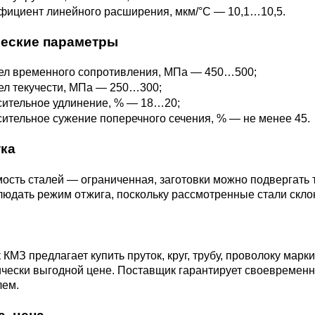
ициент линейного расширения, мкм/°С — 10,1…10,5.
М3
я ножей
БрАМц9-2
ЛО62-1
еские параметры
95Х18
ел временного сопротивления, МПа — 450…500;
0М15
БрОФ6.5-0.15
Латунь Л63
ел текучести, МПа — 250…300;
сительное удлинение, % — 18…20;
М2Т
90Х18МФ
ительное сужение поперечного сечения, % — не менее 45.
Б,
БрАЖН10-4-4
Латунь Л96
Н10Б
ка
Б
БрБНТ 1.9
сть сталей — ограниченная, заготовки можно подвергать т
людать режим отжига, поскольку рассмотренные стали склон
3Т3МР
БрАЖ9-4
КМЗ предлагает купить пруток, круг, трубу, проволоку марки 
Н4Т
чески выгодной цене. Поставщик гарантирует своевременн
БрНБТ
лем.
В2МФ