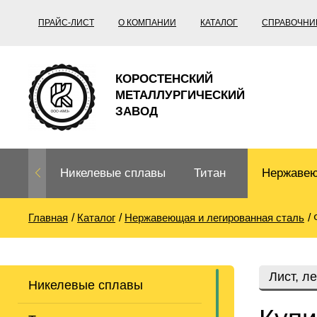
ПРАЙС-ЛИСТ
О КОМПАНИИ
КАТАЛОГ
СПРАВОЧНИ
КОРОСТЕНСКИЙ
МЕТАЛЛУРГИЧЕСКИЙ
ЗАВОД
Никелевые сплавы
Титан
Нержавею
Главная
Каталог
Нержавеющая и легированная сталь
Нихром, фехраль,
Титановый
Нержавею
термопары
прокат
Труба не
Жаропроч
Лист, л
Никелевые сплавы
Нихром
Прецизионные
Титановая
Титан
сплавы
труба
согласно