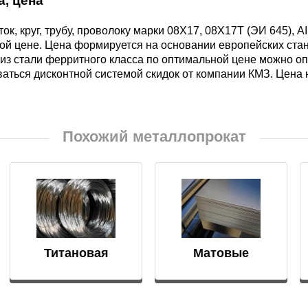
а, цена
БрКд1
ток, круг, трубу, проволоку марки 08Х17, 08Х17Т (ЭИ 645), A
НД
ой цене. Цена формируется на основании европейских станда
БрАЖНМц9-4-4-1
из стали ферритного класса по оптимальной цене можно оп
аться дисконтной системой скидок от компании КМЗ. Цена
Н4
БрАЖМц10-3-1,5
Похожий металлопрокат
В2МФ
БрОЦС5-5-5,
ОЦС555
АМ3
БрОЦСН3-7-5-1
МВФАБ
Титановая
Матовые
БрОЦС4-4-2.5
проволока
нержавеющие
Н2МВФАБ
листы