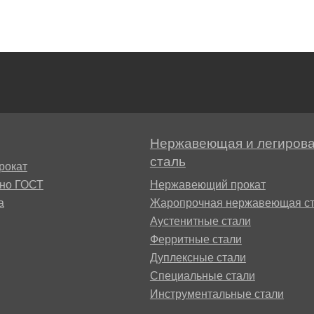
БрАЖН11-6-6
АМ
Нержавеющая и легиров
сталь
рокат
БФР
сно ГОСТ
Нержавеющий прокат
а
Жаропрочная нержавеющая ст
1ТР
Аустенитные стали
Ферритные стали
Дуплексные стали
Специальные стали
Инструментальные стали