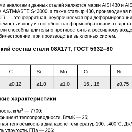
3М2Т
Leaded Brasses
и аналогами данных сталей являются марки AISI 430 и AIS
ющий
Литье из бронзы
Beryllium Copper С17200
Монель 400®,
Медный лист
Лента, фольга
 ASTM/ASTE S43000, а также сталь tp 430, производимая п
МНЖМц28-2.5-1.5
32760
БФ
Р9
0Ti, — это ферритная, неупрочняемая при деформировании
Т,
Red brass
емость износу и способность к формообразованию с доста
Втулка из бронзы
Cadmium Copper
Медный
Лист, плита
ли способны длительно противостоять агрессивному возде
Монель 405®, Сплав 405
шестигранник
32750
я сталь
билестроении, при производстве выхлопных систем.
Semi-red brass
кий состав стали 08Х17Т,
ющая
ГОСТ 5632–80
БрБ2
Chromium Copper
Латунный
я
бериллиевая
Монель 500®, Сплав 500
М1 медь
шестигранник
 ЭИ645
, ЭП53
Н5
С
а
бронза
Copper Tin
Copper Ti
C
Sі
Mn
Cr
Ni
Нейзильбер МНЦ15-20
М2 медь
Квадрат из
6АГ6Ф
С
5Х2МНФ
5АМ6
БрКМц3-1
латуни
≤0,12
≤1,0
≤1,0
16…18
≤0,75
ПАНЧ-11
М3 медь
Nickel silve
Д2Т
Д
кие характеристики
7Т
БрХ, БрХ1
ЛС59-1
3
ость, кг/м
— 7700;
5М3Т
МА
ициент теплопроводности, Вт/мК — 25;
, 04х19н9
БрХЦр, БрХЦрТ
ЛОК59-1-0,3
ная теплоёмкость в диапазоне температур 100…400°С, Дж/
ь упругости, ГПа — 206;