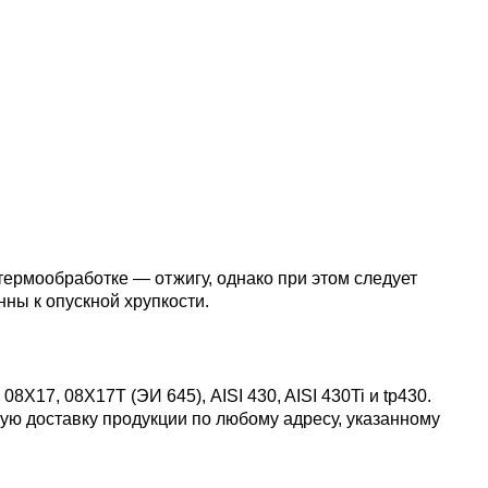
пластины
АК5, АК5
Сплав 60
Церий
Д16чАТ,
ПОССу 3
Напаиваемые
АК6, АК6
Сплав 70
Эрбий
пластины
Д19ЧТ
ПОССу 1
АК7
Сплав 70
ПОССу 2
АК8
Сплав 70
ермообработке — отжигу, однако при этом следует
ны к опускной хрупкости.
АМГ2
08Х17, 08Х17Т (ЭИ 645), AISI 430, AISI 430Ti и tp430.
АМГ3Н
ую доставку продукции по любому адресу, указанному
АМГ5, А