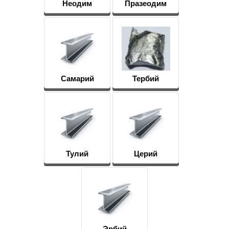
Неодим
Празеодим
Самарий
Тербий
Тулий
Церий
Эрбий