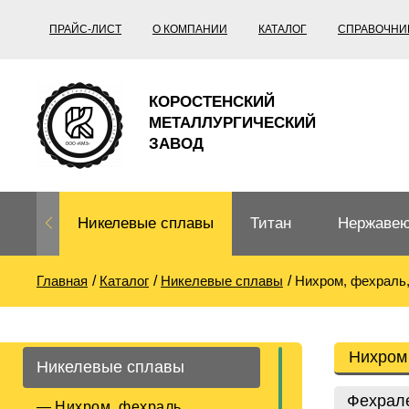
ПРАЙС-ЛИСТ
О КОМПАНИИ
КАТАЛОГ
СПРАВОЧНИ
КОРОСТЕНСКИЙ
МЕТАЛЛУРГИЧЕСКИЙ
ЗАВОД
Никелевые сплавы
Титан
Нержавею
Главная
Каталог
Никелевые сплавы
Нихром, фехраль
Нихром, фехраль,
Титановый
Нержавею
термопары
прокат
Труба не
Жаропроч
Нихром
Никелевые сплавы
Нихром
Прецизионные
Титановая
Титан
сплавы
труба
согласно
Фехрал
Нихром, фехраль,