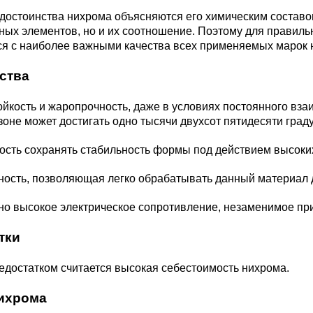
М3
я ножей
остоинства нихрома объясняются его химическим составом
БрАМц9-2
ЛО62-1
ых элементов, но и их соотношение. Поэтому для правильн
ся с наиболее важными качества всех применяемых марок 
95Х18
ства
0М15
БрОФ6.5-0.15
Латунь Л63
йкость и жаропрочность, даже в условиях постоянного вза
М2Т
90Х18МФ
зоне может достигать одно тысячи двухсот пятидесяти граду
Б,
БрАЖН10-4-4
Латунь Л96
Н10Б
ость сохранять стабильность формы под действием высоки
Б
БрБНТ 1.9
ность, позволяющая легко обрабатывать данный материал 
но высокое электрическое сопротивление, незаменимое при
3Т3МР
БрАЖ9-4
тки
Н4Т
едостатком считается высокая себестоимость нихрома.
БрНБТ
ихрома
В2МФ