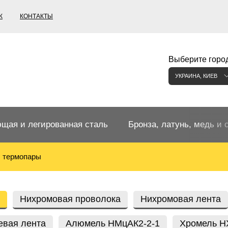
К
КОНТАКТЫ
Выберите город
УКРАИНА, КИЕВ
щая и легированная сталь
Бронза, латунь, медь и 
, термопары
щий прокат
Бронзовый прокат
ржавеющая
ная нержавеющая сталь
Бронзовая труба
Европейские бронзы, сп
Нихромовая проволока
Нихромовая лента
меди
евая лента
Алюмель НМцАК2-2-1
Хромель Н