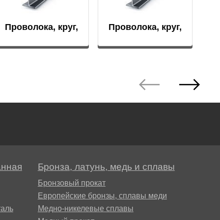
Проволока, круг,
Проволока, круг,
пруток
пруток
анная
Бронза, латунь, медь и сплавы
Бронзовый прокат
Европейские бронзы, сплавы меди
аль
Медно-никелевые сплавы