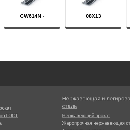
CW614N -
08Х13
Г8МФБ
CuZn39Pb3
4В2М
Нержавеющая и легиров
сталь
рокат
сно ГОСТ
Нержавеющий прокат
а
Жаропрочная нержавеющая ст