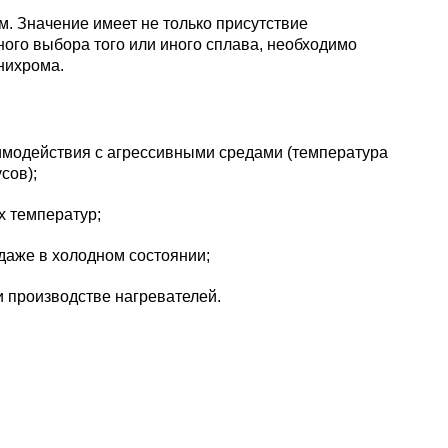
пластины
АК5, АК5
Сплав 60
Церий
. Значение имеет не только присутствие
Д16чАТ,
ого выбора того или иного сплава, необходимо
ПОССу 3
нихрома.
Напаиваемые
АК6, АК6
Сплав 70
Эрбий
пластины
Д19ЧТ
ПОССу 1
имодействия с агрессивными средами (температура
АК7
Сплав 70
сов);
ПОССу 2
х температур;
АК8
Сплав 70
даже в холодном состоянии;
АМГ2
 производстве нагревателей.
АМГ3Н
АМГ5, А