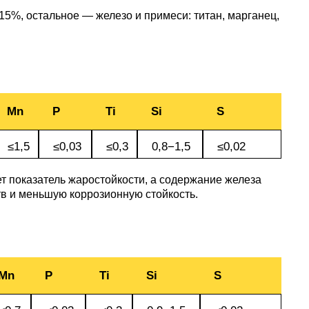
АМГ5Н
15%, остальное — железо и примеси: титан, марганец,
АМГ61
АМГ6Н
Mn
P
Ti
Si
S
≤1,5
≤0,03
≤0,3
0,8−1,5
≤0,02
АМЦ
т показатель жаростойкости, а содержание железа
тв и меньшую коррозионную стойкость.
В65
В95
Mn
P
Ti
Si
S
ВД1АМ