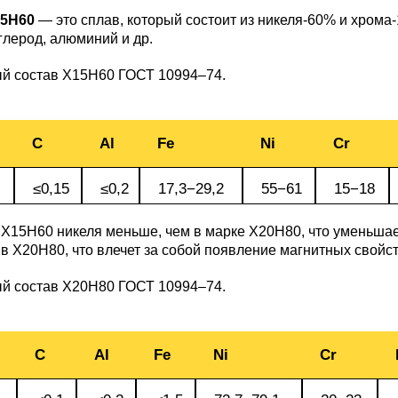
БрКд1
5Н60
— это сплав, который состоит из никеля-60% и хрома-
глерод, алюминий и др.
НД
БрАЖНМц9-4-4-1
й состав Х15Н60
ГОСТ 10994–74
.
Н4
БрАЖМц10-3-1,5
C
Al
Fe
Ni
Cr
В2МФ
≤0,15
≤0,2
17,3−29,2
55−61
15−18
БрОЦС5-5-5,
ОЦС555
Х15Н60 никеля меньше, чем в марке Х20Н80, что уменьшае
АМ3
в Х20Н80, что влечет за собой появление магнитных свойс
БрОЦСН3-7-5-1
й состав Х20Н80
ГОСТ 10994–74
.
МВФАБ
БрОЦС4-4-2.5
C
Al
Fe
Ni
Cr
Н2МВФАБ