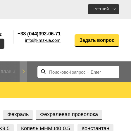
РУССКИЙ
+38 (044)392-06-71
:
info@kmz-ua.com
Задать вопрос
сплавы
Редкие и тугоплавкие металлы
Цветные
Вольфрам
Молибден
Алюмин
прокат
лавы
Труба, трубка
Прокат редких металлов
Молибденовая
Фехраль
Фехралевая проволока
вольфрамовая
труба, трубка
Алюмини
Дюралев
труба
прокат
Х9.5
Копель МНМц40-0.5
Константан