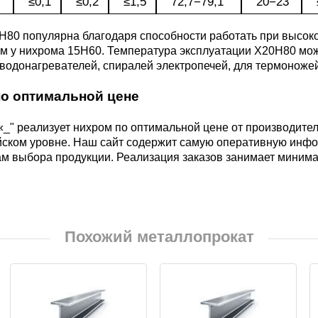
≤0,1
≤0,2
≤1,5
72,7−79,1
20−23
БрАЖН11-6-6
АМ
Н80 популярна благодаря способности работать при высок
м у нихрома 15Н60. Температура эксплуатации Х20Н80 мож
 водонагревателей, спиралей электропечей, для термоноже
по оптимальной цене
_" реализует нихром по оптимальной цене от производител
йском уровне. Наш сайт содержит самую оперативную инф
ам выбора продукции. Реализация заказов занимает миним
БФР
1ТР
Похожий металлопрокат