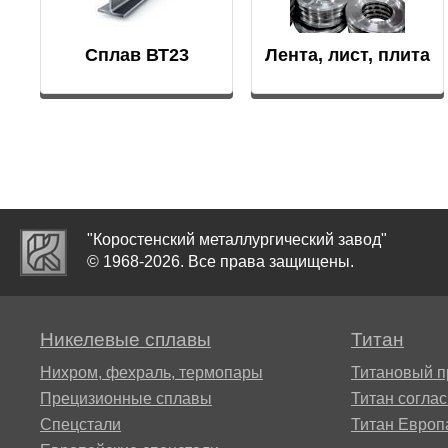
ЭИ607
25Х13Н2
Сплав ВТ23
Лента, лист, плита
Сплав АТ3
37Х12Н8
круг, лист
40Х9С2
Сплав
СП17
45Х14Н1
"Коростенский металлургический завод"
Сплав
© 1968-2026. Все права защищены.
СП19
ШХ15
Никелевые сплавы
Титан
Сплав
СП40
Нихром, фехраль, термопары
Титановый п
Прецизионные сплавы
Титан согла
Спецстали
Титан Европ
СПТ-2 св