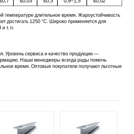
≤0,7
≤0,03
≤0,3
0,9−1,5
≤0,02
ой температуре длительное время. Жароустойчивость
ет достигать 1250 °C. Широко применяется для
й
и т. п.
я. Уровень сервиса и качество продукции —
ормацию. Наши менеджеры всегда рады помочь
альное время. Оптовые покупатели получают льготные