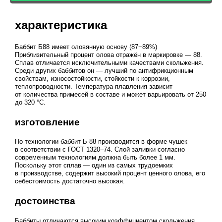
характеристика
Баббит Б88 имеет оловянную основу (87−89%)
Приблизительный процент олова отражён в маркировке — 88.
Сплав отличается исключительными качествами скольжения.
Среди других баббитов он — лучший по антифрикционным
свойствам, износостойкости, стойкости к коррозии,
теплопроводности. Температура плавления зависит
от количества примесей в составе и может варьировать от 250
до 320 °C.
изготовление
По технологии баббит Б-88 производится в форме чушек
в соответствии с
ГОСТ 1320–74
. Слой заливки согласно
современным технологиям должна быть более 1 мм.
Поскольку этот сплав — один из самых трудоемких
в производстве, содержит высокий процент ценного олова, его
себестоимость достаточно высокая.
достоинства
Баббиты отличаются высоким коэффициентом скольжения