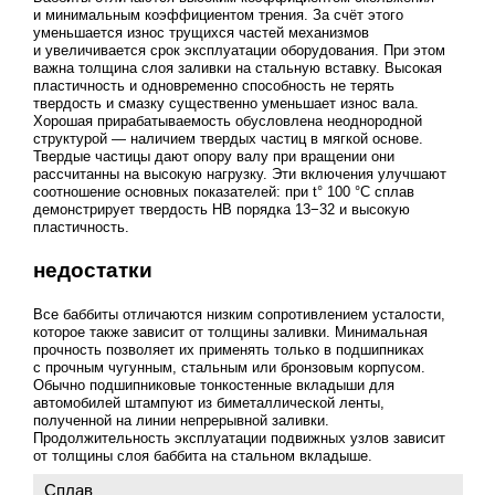
и минимальным коэффициентом трения. За счёт этого
уменьшается износ трущихся частей механизмов
и увеличивается срок эксплуатации оборудования. При этом
важна толщина слоя заливки на стальную вставку. Высокая
пластичность и одновременно способность не терять
твердость и смазку существенно уменьшает износ вала.
Хорошая прирабатываемость обусловлена неоднородной
структурой — наличием твердых частиц в мягкой основе.
Твердые частицы дают опору валу при вращении они
рассчитанны на высокую нагрузку. Эти включения улучшают
соотношение основных показателей: при t° 100 °C сплав
демонстрирует твердость НВ порядка 13−32 и высокую
пластичность.
недостатки
Все баббиты отличаются низким сопротивлением усталости,
которое также зависит от толщины заливки. Минимальная
прочность позволяет их применять только в подшипниках
с прочным чугунным, стальным или бронзовым корпусом.
Обычно подшипниковые тонкостенные вкладыши для
автомобилей штампуют из биметаллической ленты,
полученной на линии непрерывной заливки.
Продолжительность эксплуатации подвижных узлов зависит
от толщины слоя баббита на стальном вкладыше.
Сплав