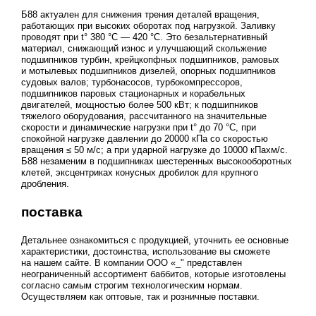
Б88 актуален для снижения трения деталей вращения,
работающих при высоких оборотах под нагрузкой. Заливку
проводят при t° 380 °C — 420 °C. Это безальтернативный
материал, снижающий износ и улучшающий скольжение
подшипников турбин, крейцкопфных подшипников, рамовых
и мотылевых подшипников дизелей, опорных подшипников
судовых валов; турбонасосов, турбокомпрессоров,
подшипников паровых стационарных и корабельных
двигателей, мощностью более 500 кВт; к подшипников
тяжелого оборудования, рассчитанного на значительные
скорости и динамические нагрузки при t° до 70 °C, при
спокойной нагрузке давлении до 20000 кПа со скоростью
вращения ≤ 50 м/с; а при ударной нагрузке до 10000 кПаxм/с.
Б88 незаменим в подшипниках шестеренных высокооборотных
клетей, эксцентриках конусных дробилок для крупного
дробления.
поставка
Детальнее ознакомиться с продукцией, уточнить ее основные
характеристики, достоинства, использование вы сможете
на нашем сайте. В компании ООО «_" представлен
неограниченный ассортимент баббитов, которые изготовлены
согласно самым строгим технологическим нормам.
Осуществляем как оптовые, так и розничные поставки.