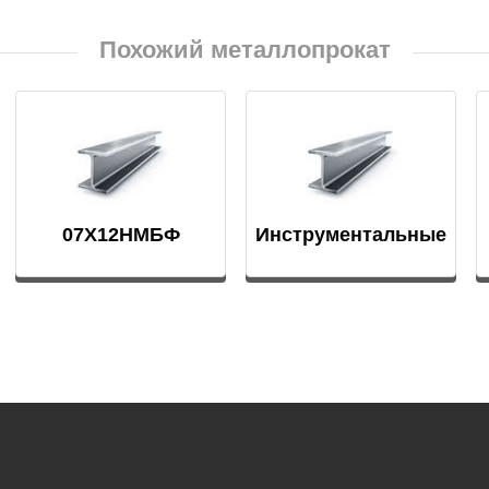
БрКд1
Похожий металлопрокат
НД
БрАЖНМц9-4-4-1
Н4
БрАЖМц10-3-1,5
В2МФ
07Х12НМБФ
Инструментальные
БрОЦС5-5-5,
стали
ОЦС555
АМ3
БрОЦСН3-7-5-1
МВФАБ
БрОЦС4-4-2.5
Н2МВФАБ