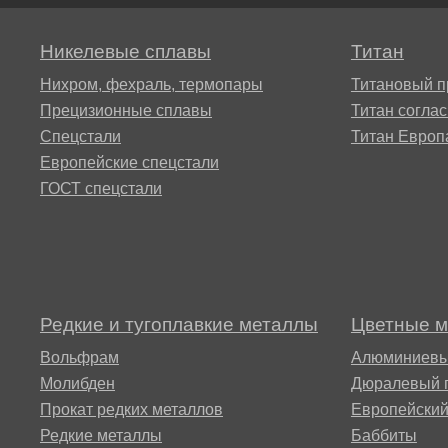
Alloy 59
ХН73МБТЮ-вд
Сплав
Сплав 52Н
15Х16Н2
Никелевые сплавы
Титан
ВТ22
Хастеллой B2®
ХН75МБТЮ,
Нихром, фехраль, термопары
Титановый п
Инконель 625
Сплав 68НХВКТЮ
15Х1М1Ф
Прецизионные сплавы
Титан согла
Сплав
Спецстали
Титан Европ
ВТ23
Хастеллой c22
Европейские спецстали
ХН77ТЮ,
Сплав 79НМ
15Х5М
ГОСТ спецстали
ЭИ437А
ВТ25,
Хастеллой Х®
ВТ25у
Сплав 80НМ
18Х12ВМ
ХН77ТЮР,
Хайнс 188®
Nimonic 80a
Сплав 2B
Сплав 80НХС
20Х1М1Ф
Редкие и тугоплавкие металлы
Цветные 
Хайнс 25®
ХН78Т труба
Вольфрам
Алюминиевы
Сплав 3М
Молибден
Дюралевый 
20Х3МВФ
Прокат редких металлов
Европейски
Waspalloy®
ХН80ТБЮ,
Редкие металлы
Баббиты
Сплав 5В