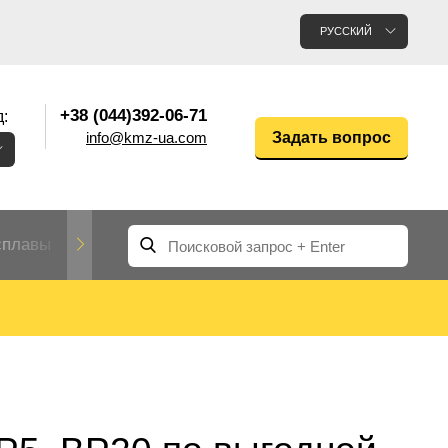
РУССКИЙ
+38 (044)392-06-71
:
info@kmz-ua.com
Задать вопрос
сплавы
Редкие и тугоплавкие металлы
Цветные
Вольфрам
Молибден
Алюмин
прокат
лавы
Труба, трубка
Прокат редких металлов
Молибденовая
вольфрамовая
труба, трубка
Алюмини
Дюралев
труба
прокат