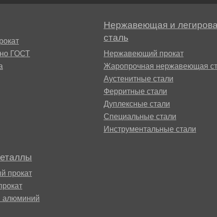
БрАЖН11-6-6
АМ
Нержавеющая и легиров
сталь
рокат
сно ГОСТ
Нержавеющий прокат
а
Жаропрочная нержавеющая ст
Аустенитные стали
Ферритные стали
Дуплексные стали
Специальные стали
БФР
Инструментальные стали
1ТР
металлы
й прокат
прокат
й алюминий