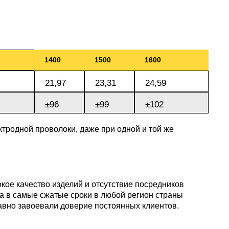
пластины
АК5, АК5
Сплав 60
Церий
Д16чАТ,
ПОССу 3
Напаиваемые
АК6, АК6
Сплав 70
Эрбий
пластины
Д19ЧТ
1400
1500
1600
ПОССу 1
АК7
Сплав 70
21,97
23,31
24,59
±96
±99
±102
ПОССу 2
АК8
Сплав 70
тродной проволоки, даже при одной и той же
АМГ2
кое качество изделий и отсутствие посредников
АМГ3Н
 в самые сжатые сроки в любой регион страны
авно завоевали доверие постоянных клиентов.
АМГ5, А