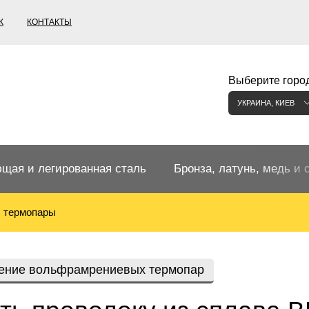
К
КОНТАКТЫ
Выберите город
УКРАИНА, КИЕВ
щая и легированная сталь
Бронза, латунь, медь и 
, термопары
щий прокат
Бронзовый прокат
ржавеющая
ная нержавеющая сталь
Бронзовая труба
Европейские бронзы, сп
ение вольфрамрениевых термопар
меди