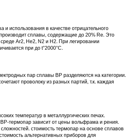
уголок
Припои
лист
Вольфрамовая
сурьмян
О1, О2 о
лента, фольга
Алюмин
Баббит
Сплав 50
Селен
Лютеций
Медно-
квадрат
Б16
Квадрат
Лента,
 и использования в качестве отрицательного
молибденовые
дюралев
Серебря
ПОС-90
фольга
 производит сплавы, содержащие до 20% Re. Это
псевдосплавы
Вольфрамовый
припой
Сплав 50
Люминофоры
Неодим
 среде Ar2, He2, N2 и Н2. При легировании
лист
Алюмин
чивается при до t°2000°С.
швеллер
Шестигр
ПОССу 6
дюралев
Припой h
Сплав 57
Скандий
Празеодим
Изделия из
вольфрама
Алюмин
ПОССу 3
tanium
ектродных пар сплавы ВР разделяются на категории.
шестигра
Дюралев
Сплав 60
Самарий
 сочетают проволоку из разных партий, т.к. каждая
швеллер
Сплав Вуда
ПОССу 8
АД1
r
Сплав 60
Тербий
Д1Т
ких температур в металлургических печах.
Сплав Розе
ПОССу 4
 ВР-термопар зависит от цены вольфрама и рения.
АК4, АК4
Сплав 60
Тулий
м сложностей. стоимость термопар на основе сплавов
Д16Т
 стоимость альтернативных приборов для
Твердосплавные
ПОССу 4