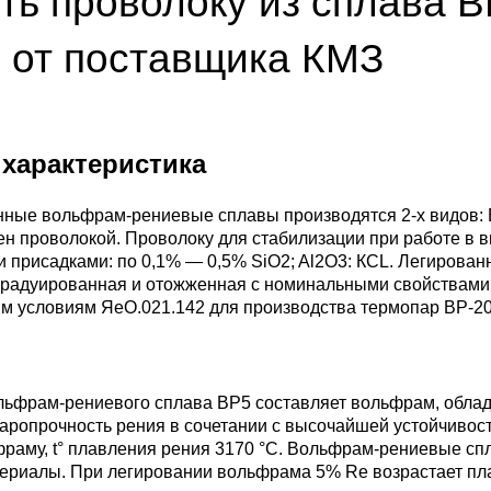
ть проволоку из сплава В
ющая
4С2
ные стали
20Х23Н18
Втулка из бронзы
я проволока
Алюминиевая бронза
Медно-никелевые сплав
 от поставщика КМЗ
0С2
4М3
е стали
12Х25Н16Г7АР
Бронзовая
жавеющий
проволока
Этилированная оловянн
Куниаль МНА13-3
Медный прокат
бронза
характеристика
М3, 316L
ые стали
щая лента
Бронзовый круг
Манганин МНМц3-12
Медная труба
Латунный прокат
Марганцовая бронза
нные вольфрам-рениевые сплавы производятся 2-х видов: В
ДТ
8Х17
32101
ные стали
н проволокой. Проволоку для стабилизации при работе в 
присадками: по 0,1% — 0,5% SiO2; Al2O3: КСL. Легированн
ющий лист
Лента ,фольга
Мельхиор МНЖМц 30-1-
Медная
Латунная труба
Европейская латунь
градуированная и отожженная с номинальными свойствами 
Фосфорная бронза
1, МН19
проволока
м условиям ЯеО.021.142 для производства термопар ВР-20/
,
Ж1
32304
0М2Т
нтальные стали
ющий
Бронзовый лист
Латунная
Silicon Brasses
нник
Кремниевая бронза
МНЖ5-1
Медный круг
проволока
82441
М2
жущая сталь
льфрам-рениевого сплава ВР5 составляет вольфрам, облада
Х18Н10Т
Бронзовый
Tin Brasses
аропрочность рения в сочетании с высочайшей устойчивост
щий уголок
шестигранник
Оловянная бронза
МНЖКТ5-1-0.2-0.2
Лента, фольга
Латунный круг
раму, t° плавления рения 3170 °C. Вольфрам-рениевые спл
i 420
32205
АМ3
Р6М5
териалы. При легировании вольфрама 5% Re возрастает пл