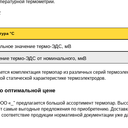
пературной термометрии.
М3
я ножей
БрАМц9-2
ЛО62-1
С
95Х18
0М15
БрОФ6.5-0.15
Латунь Л63
тура °С
М2Т
90Х18МФ
льное значение термо-ЭДС, мВ
Б,
БрАЖН10-4-4
Латунь Л96
ение термо-ЭДС от номинального, мкВ
Н10Б
Б
БрБНТ 1.9
ется комплектация термопар из различных серий термоэлек
й статической характеристике термоэлектродов.
3Т3МР
по оптимальной цене
БрАЖ9-4
ОО «_" предлагается большой ассортимент термопар. Высо
Н4Т
т самые выгодные предложения по приобретению. Доставка
БрНБТ
, соответствие продукции нормативной документации уже д
В2МФ