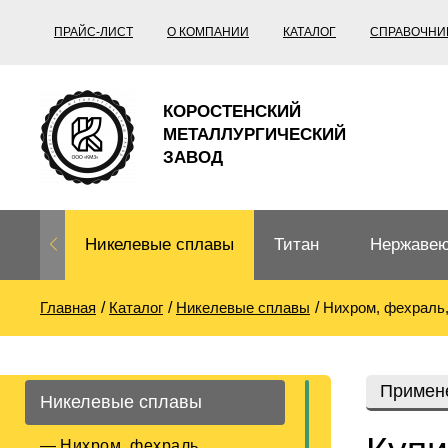
ПРАЙС-ЛИСТ
О КОМПАНИИ
КАТАЛОГ
СПРАВОЧНИ
КОРОСТЕНСКИЙ
МЕТАЛЛУРГИЧЕСКИЙ
ЗАВОД
Никелевые сплавы
Титан
Нержавею
Главная
Каталог
Никелевые сплавы
Нихром, фехраль
Нихром, фехраль,
Титановый
Нержавею
термопары
прокат
Труба не
Жаропроч
Примен
Никелевые сплавы
Нихром
Прецизионные
Титановая
Титан
сплавы
труба
согласно
Нихром, фехраль,