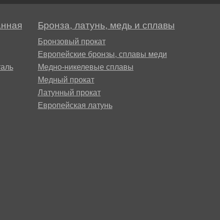
анная
Бронза, латунь, медь и сплавы
Бронзовый прокат
Европейские бронзы, сплавы меди
аль
Медно-никелевые сплавы
Медный прокат
Латунный прокат
Европейская латунь