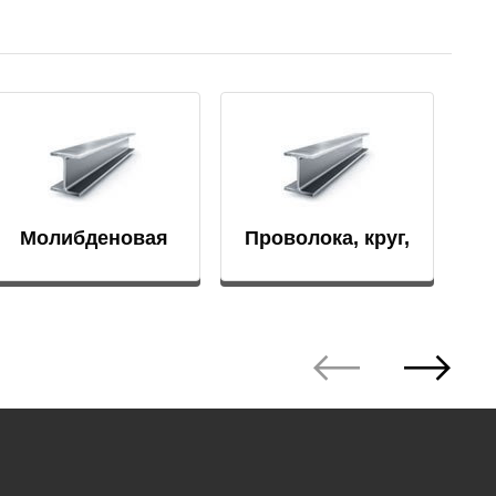
АМГ5Н
АМГ61
АМГ6Н
Молибденовая
Проволока, круг,
АМЦ
распыляемая
пруток
мишень
В65
В95
ВД1АМ