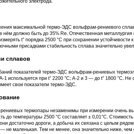
3М2Т
Leaded Brasses
ожительного электрода.
ющий
Литье из бронзы
Beryllium Copper С17200
Монель 400®,
Медный лист
Лента, фольга
МНЖМц28-2.5-1.5
32760
БФ
Р9
Т,
Red brass
жения максимальной термо-ЭДС вольфрам-рениевого сплава
Втулка из бронзы
Cadmium Copper
Медный
Лист, плита
в нём должно быть до 35% Re. Отечественная металлургия
Монель 405®, Сплав 405
шестигранник
32750
я сталь
измерять t° порядка 2500 °C при сохранении устойчивости к
Semi-red brass
чными присадками стабильность сплава значительно увели
ющая
БрБ2
Chromium Copper
Латунный
я
бериллиевая
Монель 500®, Сплав 500
М1 медь
шестигранник
 ЭИ645
, ЭП53
Н5
С
ии сплавов
а
бронза
Copper Tin
Copper Ti
ебаний показателей термо-ЭДС вольфрам-рениевых термоэл
Нейзильбер МНЦ15-20
М2 медь
Квадрат из
6АГ6Ф
С
5Х2МНФ
А-1 используется при t° 2200 °C; А-2 и 3 — до t° 1800 °C. Не
5АМ6
БрКМц3-1
латуни
имеет свои показатели термо-ЭДС.
ование
ПАНЧ-11
М3 медь
Nickel silve
Д2Т
Д
7Т
БрХ, БрХ1
ЛС59-1
рениевых термопары незаменимы при измерении очень высо
ь до температуры 2500 °C составляет ± 0,01°С. Стоимость
5М3Т
МА
они достаточно дороги, а добыча их связана с целым рядо
, 04х19н9
БрХЦр, БрХЦрТ
ЛОК59-1-0,3
— не маленькая. Тем не менее, она значительно ниже, чем