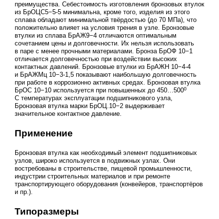
преимущества. Себестоимость изготовления бронзовых втулок
из БрОЦС5−5-5 минимальна, кроме того, изделия из этого
сплава обладают минимальной твёрдостью (до 70 МПа), что
положительно влияет на условия трения в узле. Бронзовые
втулки из сплава БрАЖ9−4 отличаются оптимальным
сочетанием цены и долговечности. Их нельзя использовать
в паре с менее прочными материалами. Бронза БрОФ 10−1
отличается долговечностью при воздействии высоких
контактных давлений. Бронзовые втулки из БрАЖН 10−4-4
и БрАЖМц 10−3-1,5 показывают наибольшую долговечность
при работе в коррозионно активных средах. Бронзовая втулка
0
БрОС 10−10 используется при повышенных до 450…500
С температурах эксплуатации подшипникового узла,
Бронзовая втулка марки БрОЦ.10−2 выдерживает
значительное контактное давление.
Применение
Бронзовая втулка как необходимый элемент подшипниковых
узлов, широко используется в подвижных узлах. Они
востребованы в строительстве, пищевой промышленности,
индустрии строительных материалов и при ремонте
транспортирующего оборудования (конвейеров, транспортёров
и пр.).
Типоразмеры