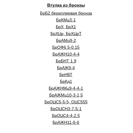
Втулка из бронзы
БрБ2 бериллиевая бронза
БрКМц3-1
БрХ, БрХ1
БрХЦр, БрХЦрТ
БрАМц9-2
БрОФ6.5-0.15
БрАЖН10-4-4
БрБНТ 1.9
БрАЖ9-4
БрНБТ
БрКд1
БрАЖНМц9-4-4-1
БрАЖМц10-3-1,5
БрОЦС5-5-5, ОЦС555
БрОЦСН3-7-5-1
БрОЦС4-4-2.5
БрАЖН11-6-6